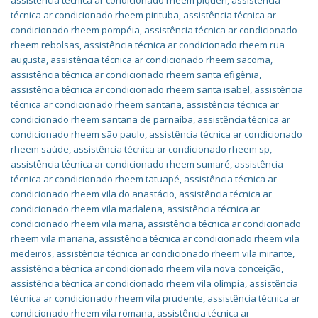
assistência técnica ar condicionado rheem piqueri
,
assistência
técnica ar condicionado rheem pirituba
,
assistência técnica ar
condicionado rheem pompéia
,
assistência técnica ar condicionado
rheem rebolsas
,
assistência técnica ar condicionado rheem rua
augusta
,
assistência técnica ar condicionado rheem sacomã
,
assistência técnica ar condicionado rheem santa efigênia
,
assistência técnica ar condicionado rheem santa isabel
,
assistência
técnica ar condicionado rheem santana
,
assistência técnica ar
condicionado rheem santana de parnaíba
,
assistência técnica ar
condicionado rheem são paulo
,
assistência técnica ar condicionado
rheem saúde
,
assistência técnica ar condicionado rheem sp
,
assistência técnica ar condicionado rheem sumaré
,
assistência
técnica ar condicionado rheem tatuapé
,
assistência técnica ar
condicionado rheem vila do anastácio
,
assistência técnica ar
condicionado rheem vila madalena
,
assistência técnica ar
condicionado rheem vila maria
,
assistência técnica ar condicionado
rheem vila mariana
,
assistência técnica ar condicionado rheem vila
medeiros
,
assistência técnica ar condicionado rheem vila mirante
,
assistência técnica ar condicionado rheem vila nova conceição
,
assistência técnica ar condicionado rheem vila olímpia
,
assistência
técnica ar condicionado rheem vila prudente
,
assistência técnica ar
condicionado rheem vila romana
,
assistência técnica ar