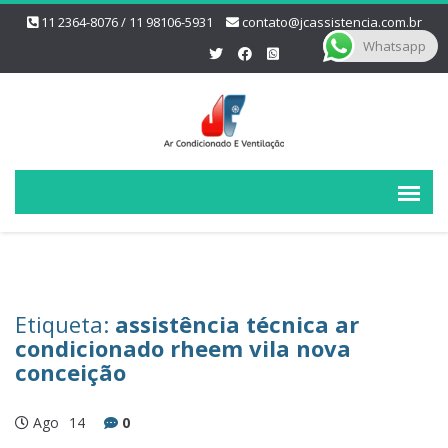
11 2364-8076 / 11 98106-5931
contato@jcassistencia.com.br
Whatsapp
Etiqueta:
assistência técnica ar
condicionado rheem vila nova
conceição
Ago
14
0