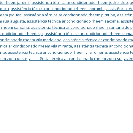
ado rheem jardins
,
assistência técnica ar condicionado rheem jockei club
,
a
mooca
,
assistência técnica ar condicionado rheem morumbi
,
assistência t
heem piqueri
,
assistência técnica ar condicionado rheem pirituba
,
assistên
em rua augusta
,
assistência técnica ar condicionado rheem sacomã
,
assist
do rheem santana
,
assistência técnica ar condicionado rheem santana de 
r condicionado rheem sp
,
assistência técnica ar condicionado rheem suma
 condicionado rheem vila madalena
,
assistência técnica ar condicionado rh
cnica ar condicionado rheem vila mirante
,
assistência técnica ar condicio
ente
,
assistência técnica ar condicionado rheem vila romana
,
assistência t
heem zona oeste
,
assistência técnica ar condicionado rheem zona sul
,
aven