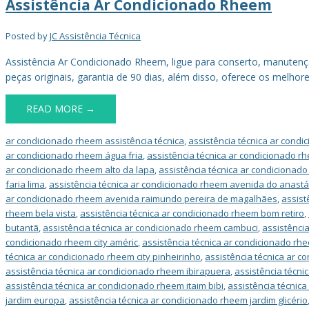
Assistência Ar Condicionado Rheem
Posted by
JC Assistência Técnica
Assistência Ar Condicionado Rheem, ligue para conserto, manutenç
peças originais, garantia de 90 dias, além disso, oferece os melh
READ MORE →
ar condicionado rheem assistência técnica
,
assistência técnica ar cond
ar condicionado rheem água fria
,
assistência técnica ar condicionado 
ar condicionado rheem alto da lapa
,
assistência técnica ar condicionado
faria lima
,
assistência técnica ar condicionado rheem avenida do anastá
ar condicionado rheem avenida raimundo pereira de magalhães
,
assist
rheem bela vista
,
assistência técnica ar condicionado rheem bom retiro
,
butantã
,
assistência técnica ar condicionado rheem cambuci
,
assistênci
condicionado rheem city améric
,
assistência técnica ar condicionado rhe
técnica ar condicionado rheem city pinheirinho
,
assistência técnica ar 
assistência técnica ar condicionado rheem ibirapuera
,
assistência técni
assistência técnica ar condicionado rheem itaim bibi
,
assistência técnica
jardim europa
,
assistência técnica ar condicionado rheem jardim glicério