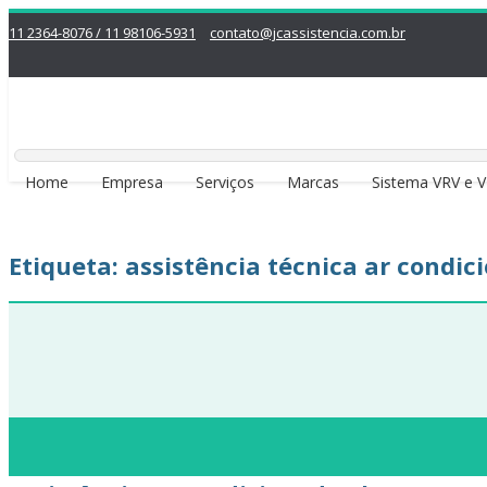
11 2364-8076 / 11 98106-5931
contato@jcassistencia.com.br
Home
Empresa
Serviços
Marcas
Sistema VRV e 
Etiqueta:
assistência técnica ar condi