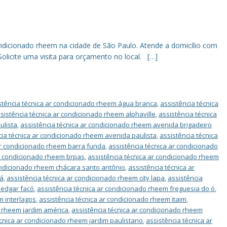
ndicionado rheem na cidade de São Paulo. Atende a domicílio com
olicite uma visita para orçamento no local. […]
stência técnica ar condicionado rheem água branca
,
assistência técnica
sistência técnica ar condicionado rheem alphaville
,
assistência técnica
ulista
,
assistência técnica ar condicionado rheem avenida brigadeiro
cia técnica ar condicionado rheem avenida paulista
,
assistência técnica
ar condicionado rheem barra funda
,
assistência técnica ar condicionado
ar condicionado rheem brpas
,
assistência técnica ar condicionado rheem
ondicionado rheem chácara santo antônio
,
assistência técnica ar
uá
,
assistência técnica ar condicionado rheem city lapa
,
assistência
 edgar facó
,
assistência técnica ar condicionado rheem freguesia do ó
,
m interlagos
,
assistência técnica ar condicionado rheem itaim
,
o rheem jardim américa
,
assistência técnica ar condicionado rheem
écnica ar condicionado rheem jardim paulistano
,
assistência técnica ar