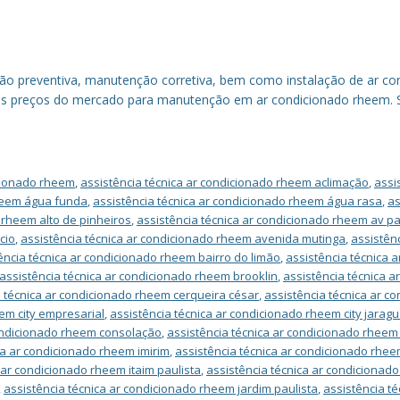
ão preventiva, manutenção corretiva, bem como instalação de ar co
ores preços do mercado para manutenção em ar condicionado rheem. S
icionado rheem
,
assistência técnica ar condicionado rheem aclimação
,
assi
rheem água funda
,
assistência técnica ar condicionado rheem água rasa
,
as
 rheem alto de pinheiros
,
assistência técnica ar condicionado rheem av pa
cio
,
assistência técnica ar condicionado rheem avenida mutinga
,
assistên
ência técnica ar condicionado rheem bairro do limão
,
assistência técnica 
assistência técnica ar condicionado rheem brooklin
,
assistência técnica 
a técnica ar condicionado rheem cerqueira césar
,
assistência técnica ar c
em city empresarial
,
assistência técnica ar condicionado rheem city jarag
condicionado rheem consolação
,
assistência técnica ar condicionado rheem
ca ar condicionado rheem imirim
,
assistência técnica ar condicionado rhee
 ar condicionado rheem itaim paulista
,
assistência técnica ar condicionad
,
assistência técnica ar condicionado rheem jardim paulista
,
assistência t