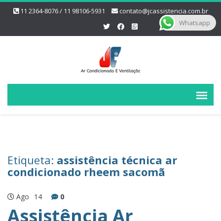
11 2364-8076 / 11 98106-5931
contato@jcassistencia.com.br
Whatsapp
Etiqueta:
assistência técnica ar
condicionado rheem sacomã
Ago
14
0
Assistência Ar