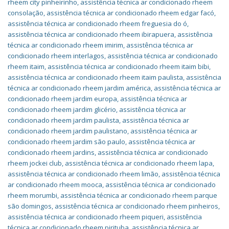
rheem city pinheirinho
,
assistência técnica ar condicionado rheem
consolação
,
assistência técnica ar condicionado rheem edgar facó
,
assistência técnica ar condicionado rheem freguesia do ó
,
assistência técnica ar condicionado rheem ibirapuera
,
assistência
técnica ar condicionado rheem imirim
,
assistência técnica ar
condicionado rheem interlagos
,
assistência técnica ar condicionado
rheem itaim
,
assistência técnica ar condicionado rheem itaim bibi
,
assistência técnica ar condicionado rheem itaim paulista
,
assistência
técnica ar condicionado rheem jardim américa
,
assistência técnica ar
condicionado rheem jardim europa
,
assistência técnica ar
condicionado rheem jardim glicério
,
assistência técnica ar
condicionado rheem jardim paulista
,
assistência técnica ar
condicionado rheem jardim paulistano
,
assistência técnica ar
condicionado rheem jardim são paulo
,
assistência técnica ar
condicionado rheem jardins
,
assistência técnica ar condicionado
rheem jockei club
,
assistência técnica ar condicionado rheem lapa
,
assistência técnica ar condicionado rheem limão
,
assistência técnica
ar condicionado rheem mooca
,
assistência técnica ar condicionado
rheem morumbi
,
assistência técnica ar condicionado rheem parque
são domingos
,
assistência técnica ar condicionado rheem pinheiros
,
assistência técnica ar condicionado rheem piqueri
,
assistência
técnica ar condicionado rheem pirituba
,
assistência técnica ar