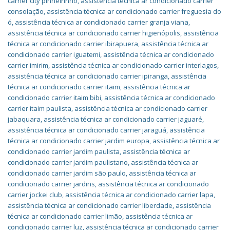
carrier city pinheirinho
,
assistência técnica ar condicionado carrier
consolação
,
assistência técnica ar condicionado carrier freguesia do
ó
,
assistência técnica ar condicionado carrier granja viana
,
assistência técnica ar condicionado carrier higienópolis
,
assistência
técnica ar condicionado carrier ibirapuera
,
assistência técnica ar
condicionado carrier iguatemi
,
assistência técnica ar condicionado
carrier imirim
,
assistência técnica ar condicionado carrier interlagos
,
assistência técnica ar condicionado carrier ipiranga
,
assistência
técnica ar condicionado carrier itaim
,
assistência técnica ar
condicionado carrier itaim bibi
,
assistência técnica ar condicionado
carrier itaim paulista
,
assistência técnica ar condicionado carrier
jabaquara
,
assistência técnica ar condicionado carrier jaguaré
,
assistência técnica ar condicionado carrier jaraguá
,
assistência
técnica ar condicionado carrier jardim europa
,
assistência técnica ar
condicionado carrier jardim paulista
,
assistência técnica ar
condicionado carrier jardim paulistano
,
assistência técnica ar
condicionado carrier jardim são paulo
,
assistência técnica ar
condicionado carrier jardins
,
assistência técnica ar condicionado
carrier jockei club
,
assistência técnica ar condicionado carrier lapa
,
assistência técnica ar condicionado carrier liberdade
,
assistência
técnica ar condicionado carrier limão
,
assistência técnica ar
condicionado carrier luz
,
assistência técnica ar condicionado carrier