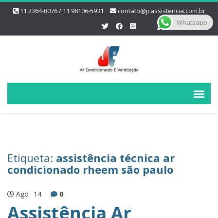
11 2364-8076 / 11 98106-5931
contato@jcassistencia.com.br
Whatsapp
Etiqueta:
assistência técnica ar
condicionado rheem são paulo
Ago
14
0
Assistência Ar