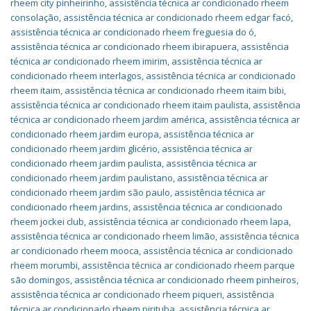
rheem city pinheirinho
,
assistência técnica ar condicionado rheem
consolação
,
assistência técnica ar condicionado rheem edgar facó
,
assistência técnica ar condicionado rheem freguesia do ó
,
assistência técnica ar condicionado rheem ibirapuera
,
assistência
técnica ar condicionado rheem imirim
,
assistência técnica ar
condicionado rheem interlagos
,
assistência técnica ar condicionado
rheem itaim
,
assistência técnica ar condicionado rheem itaim bibi
,
assistência técnica ar condicionado rheem itaim paulista
,
assistência
técnica ar condicionado rheem jardim américa
,
assistência técnica ar
condicionado rheem jardim europa
,
assistência técnica ar
condicionado rheem jardim glicério
,
assistência técnica ar
condicionado rheem jardim paulista
,
assistência técnica ar
condicionado rheem jardim paulistano
,
assistência técnica ar
condicionado rheem jardim são paulo
,
assistência técnica ar
condicionado rheem jardins
,
assistência técnica ar condicionado
rheem jockei club
,
assistência técnica ar condicionado rheem lapa
,
assistência técnica ar condicionado rheem limão
,
assistência técnica
ar condicionado rheem mooca
,
assistência técnica ar condicionado
rheem morumbi
,
assistência técnica ar condicionado rheem parque
são domingos
,
assistência técnica ar condicionado rheem pinheiros
,
assistência técnica ar condicionado rheem piqueri
,
assistência
técnica ar condicionado rheem pirituba
,
assistência técnica ar