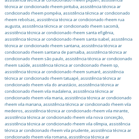
assistência técnica ar condicionado rheem piqueri
,
assistência
técnica ar condicionado rheem pirituba
,
assistência técnica ar
condicionado rheem pompéia
,
assistência técnica ar condicionado
rheem rebolsas
,
assistência técnica ar condicionado rheem rua
augusta
,
assistência técnica ar condicionado rheem sacomã
,
assistência técnica ar condicionado rheem santa efigênia
,
assistência técnica ar condicionado rheem santa isabel
,
assistência
técnica ar condicionado rheem santana
,
assistência técnica ar
condicionado rheem santana de parnaíba
,
assistência técnica ar
condicionado rheem são paulo
,
assistência técnica ar condicionado
rheem saúde
,
assistência técnica ar condicionado rheem sp
,
assistência técnica ar condicionado rheem sumaré
,
assistência
técnica ar condicionado rheem tatuapé
,
assistência técnica ar
condicionado rheem vila do anastácio
,
assistência técnica ar
condicionado rheem vila madalena
,
assistência técnica ar
condicionado rheem vila maria
,
assistência técnica ar condicionado
rheem vila mariana
,
assistência técnica ar condicionado rheem vila
medeiros
,
assistência técnica ar condicionado rheem vila mirante
,
assistência técnica ar condicionado rheem vila nova conceição
,
assistência técnica ar condicionado rheem vila olímpia
,
assistência
técnica ar condicionado rheem vila prudente
,
assistência técnica ar
condicionado rheem vila romana
,
assistência técnica ar