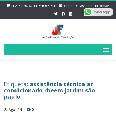
11 2364-8076 / 11 98106-5931
contato@jcassistencia.com.br
Whatsapp
Etiqueta:
assistência técnica ar
condicionado rheem jardim são
paulo
Ago
14
0