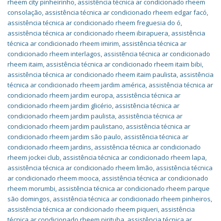
rheem city pinheirinho
,
assistência técnica ar condicionado rheem
consolação
,
assistência técnica ar condicionado rheem edgar facó
,
assistência técnica ar condicionado rheem freguesia do ó
,
assistência técnica ar condicionado rheem ibirapuera
,
assistência
técnica ar condicionado rheem imirim
,
assistência técnica ar
condicionado rheem interlagos
,
assistência técnica ar condicionado
rheem itaim
,
assistência técnica ar condicionado rheem itaim bibi
,
assistência técnica ar condicionado rheem itaim paulista
,
assistência
técnica ar condicionado rheem jardim américa
,
assistência técnica ar
condicionado rheem jardim europa
,
assistência técnica ar
condicionado rheem jardim glicério
,
assistência técnica ar
condicionado rheem jardim paulista
,
assistência técnica ar
condicionado rheem jardim paulistano
,
assistência técnica ar
condicionado rheem jardim são paulo
,
assistência técnica ar
condicionado rheem jardins
,
assistência técnica ar condicionado
rheem jockei club
,
assistência técnica ar condicionado rheem lapa
,
assistência técnica ar condicionado rheem limão
,
assistência técnica
ar condicionado rheem mooca
,
assistência técnica ar condicionado
rheem morumbi
,
assistência técnica ar condicionado rheem parque
são domingos
,
assistência técnica ar condicionado rheem pinheiros
,
assistência técnica ar condicionado rheem piqueri
,
assistência
técnica ar condicionado rheem pirituba
,
assistência técnica ar