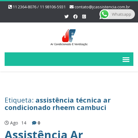
11 2364-8076 / 11 98106-5931
contato@jcassistencia.com.br
Whatsapp
Etiqueta:
assistência técnica ar
condicionado rheem cambuci
Ago
14
0
Assistência Ar