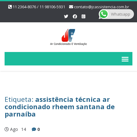
11 2364-8076 / 11 98106-5931
contato@jcassistencia.com.br
Whatsapp
Etiqueta:
assistência técnica ar
condicionado rheem santana de
parnaíba
Ago
14
0