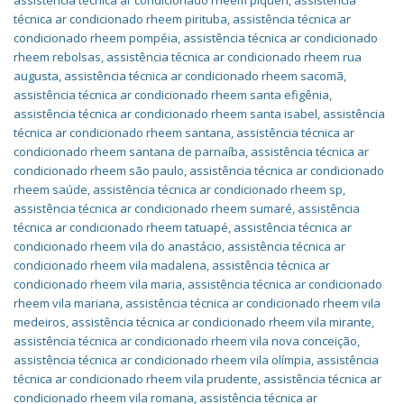
assistência técnica ar condicionado rheem piqueri
,
assistência
técnica ar condicionado rheem pirituba
,
assistência técnica ar
condicionado rheem pompéia
,
assistência técnica ar condicionado
rheem rebolsas
,
assistência técnica ar condicionado rheem rua
augusta
,
assistência técnica ar condicionado rheem sacomã
,
assistência técnica ar condicionado rheem santa efigênia
,
assistência técnica ar condicionado rheem santa isabel
,
assistência
técnica ar condicionado rheem santana
,
assistência técnica ar
condicionado rheem santana de parnaíba
,
assistência técnica ar
condicionado rheem são paulo
,
assistência técnica ar condicionado
rheem saúde
,
assistência técnica ar condicionado rheem sp
,
assistência técnica ar condicionado rheem sumaré
,
assistência
técnica ar condicionado rheem tatuapé
,
assistência técnica ar
condicionado rheem vila do anastácio
,
assistência técnica ar
condicionado rheem vila madalena
,
assistência técnica ar
condicionado rheem vila maria
,
assistência técnica ar condicionado
rheem vila mariana
,
assistência técnica ar condicionado rheem vila
medeiros
,
assistência técnica ar condicionado rheem vila mirante
,
assistência técnica ar condicionado rheem vila nova conceição
,
assistência técnica ar condicionado rheem vila olímpia
,
assistência
técnica ar condicionado rheem vila prudente
,
assistência técnica ar
condicionado rheem vila romana
,
assistência técnica ar