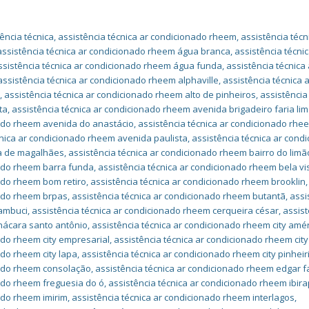
ência técnica
,
assistência técnica ar condicionado rheem
,
assistência técn
assistência técnica ar condicionado rheem água branca
,
assistência técnic
ssistência técnica ar condicionado rheem água funda
,
assistência técnica 
assistência técnica ar condicionado rheem alphaville
,
assistência técnica 
a
,
assistência técnica ar condicionado rheem alto de pinheiros
,
assistência
ta
,
assistência técnica ar condicionado rheem avenida brigadeiro faria li
nado rheem avenida do anastácio
,
assistência técnica ar condicionado rhe
cnica ar condicionado rheem avenida paulista
,
assistência técnica ar cond
a de magalhães
,
assistência técnica ar condicionado rheem bairro do limã
nado rheem barra funda
,
assistência técnica ar condicionado rheem bela vi
nado rheem bom retiro
,
assistência técnica ar condicionado rheem brooklin
,
nado rheem brpas
,
assistência técnica ar condicionado rheem butantã
,
assi
cambuci
,
assistência técnica ar condicionado rheem cerqueira césar
,
assist
hácara santo antônio
,
assistência técnica ar condicionado rheem city amér
ado rheem city empresarial
,
assistência técnica ar condicionado rheem cit
ado rheem city lapa
,
assistência técnica ar condicionado rheem city pinhei
nado rheem consolação
,
assistência técnica ar condicionado rheem edgar f
nado rheem freguesia do ó
,
assistência técnica ar condicionado rheem ibir
ado rheem imirim
,
assistência técnica ar condicionado rheem interlagos
,