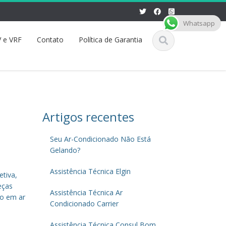
Whatsapp
 e VRF
Contato
Política de Garantia
Artigos recentes
m
Seu Ar-Condicionado Não Está
Gelando?
Assistência Técnica Elgin
etiva,
eças
Assistência Técnica Ar
ão em ar
Condicionado Carrier
Assistência Técnica Consul Bom