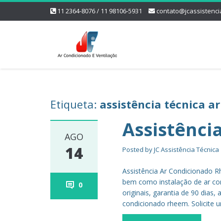
11 2364-8076 / 11 98106-5931
contato@jcassistenci
Etiqueta:
assistência técnica a
Assistênci
AGO
14
Posted by
JC Assistência Técnica
Assistência Ar Condicionado R
bem como instalação de ar co
0
originais, garantia de 90 dia
condicionado rheem. Solicite 