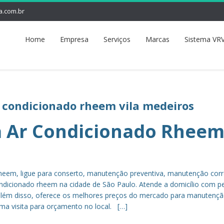
a.com.br
Home
Empresa
Serviços
Marcas
Sistema VRV
r condicionado rheem vila medeiros
a Ar Condicionado Rhee
heem, ligue para conserto, manutenção preventiva, manutenção corr
ndicionado rheem na cidade de São Paulo. Atende a domicílio com p
s, além disso, oferece os melhores preços do mercado para manutenç
uma visita para orçamento no local. […]