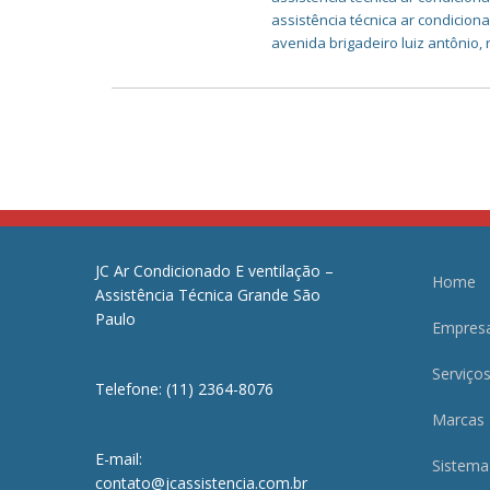
assistência técnica ar condicio
avenida brigadeiro luiz antônio
,
JC Ar Condicionado E ventilação –
Home
Assistência Técnica Grande São
Paulo
Empres
Serviço
Telefone: (11) 2364-8076
Marcas
E-mail:
Sistema
contato@jcassistencia.com.br