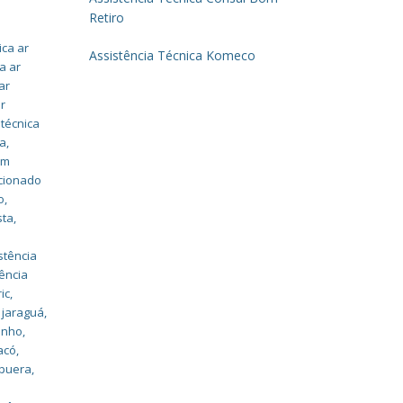
Retiro
ica ar
Assistência Técnica Komeco
a ar
ar
ar
 técnica
ma
,
em
icionado
o
,
sta
,
stência
ência
ic
,
y jaraguá
,
rinho
,
acó
,
apuera
,