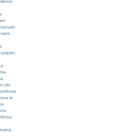
stência
m
eem
dicionado
 rheem
ão
 piqueri
,
ta
,
nia
,
na
,
em são
sistência
cnica ar
ia
ncia
stência
,
romana
,