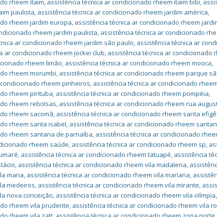
ado rheem itaim
,
assistência técnica ar condicionado rheem itaim bibi
,
assi
aim paulista
,
assistência técnica ar condicionado rheem jardim américa
,
nado rheem jardim europa
,
assistência técnica ar condicionado rheem jardi
ondicionado rheem jardim paulista
,
assistência técnica ar condicionado rh
écnica ar condicionado rheem jardim são paulo
,
assistência técnica ar con
ca ar condicionado rheem jockei club
,
assistência técnica ar condicionado
dicionado rheem limão
,
assistência técnica ar condicionado rheem mooca
,
onado rheem morumbi
,
assistência técnica ar condicionado rheem parque s
r condicionado rheem pinheiros
,
assistência técnica ar condicionado rheem
ado rheem pirituba
,
assistência técnica ar condicionado rheem pompéia
,
nado rheem rebolsas
,
assistência técnica ar condicionado rheem rua augus
onado rheem sacomã
,
assistência técnica ar condicionado rheem santa efigê
ado rheem santa isabel
,
assistência técnica ar condicionado rheem santa
nado rheem santana de parnaíba
,
assistência técnica ar condicionado rhe
ondicionado rheem saúde
,
assistência técnica ar condicionado rheem sp
,
as
sumaré
,
assistência técnica ar condicionado rheem tatuapé
,
assistência té
tácio
,
assistência técnica ar condicionado rheem vila madalena
,
assistênc
la maria
,
assistência técnica ar condicionado rheem vila mariana
,
assistê
ila medeiros
,
assistência técnica ar condicionado rheem vila mirante
,
assi
ila nova conceição
,
assistência técnica ar condicionado rheem vila olímpia
ado rheem vila prudente
,
assistência técnica ar condicionado rheem vila 
ado rheem vila zatt
,
assistência técnica ar condicionado rheem zona norte
,