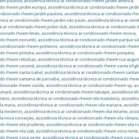
aim paulista
,
assistência técnica ar condicionado rheem jardim américa
,
nado rheem jardim europa
,
assistência técnica ar condicionado rheem jardi
ondicionado rheem jardim paulista
,
assistência técnica ar condicionado rh
écnica ar condicionado rheem jardim são paulo
,
assistência técnica ar con
ca ar condicionado rheem jockei club
,
assistência técnica ar condicionado
dicionado rheem limão
,
assistência técnica ar condicionado rheem mooca
,
onado rheem morumbi
,
assistência técnica ar condicionado rheem parque s
r condicionado rheem pinheiros
,
assistência técnica ar condicionado rheem
ado rheem pirituba
,
assistência técnica ar condicionado rheem pompéia
,
nado rheem rebolsas
,
assistência técnica ar condicionado rheem rua augus
onado rheem sacomã
,
assistência técnica ar condicionado rheem santa efigê
ado rheem santa isabel
,
assistência técnica ar condicionado rheem santa
nado rheem santana de parnaíba
,
assistência técnica ar condicionado rhe
ondicionado rheem saúde
,
assistência técnica ar condicionado rheem sp
,
as
sumaré
,
assistência técnica ar condicionado rheem tatuapé
,
assistência té
tácio
,
assistência técnica ar condicionado rheem vila madalena
,
assistênc
la maria
,
assistência técnica ar condicionado rheem vila mariana
,
assistê
ila medeiros
,
assistência técnica ar condicionado rheem vila mirante
,
assi
ila nova conceição
,
assistência técnica ar condicionado rheem vila olímpia
ado rheem vila prudente
,
assistência técnica ar condicionado rheem vila 
ado rheem vila zatt
,
assistência técnica ar condicionado rheem zona norte
,
nado rheem zona oeste
,
assistência técnica ar condicionado rheem zona su