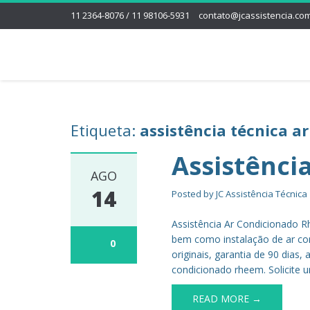
11 2364-8076 / 11 98106-5931
contato@jcassistencia.com
Etiqueta:
assistência técnica a
Assistênci
AGO
14
Posted by
JC Assistência Técnica
Assistência Ar Condicionado R
bem como instalação de ar co
0
originais, garantia de 90 dia
condicionado rheem. Solicite 
READ MORE →