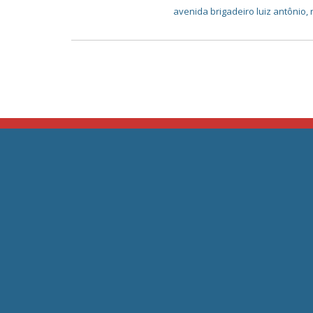
avenida brigadeiro luiz antônio
,
JC Ar Condicionado E ventilação –
Home
Assistência Técnica Grande São
Paulo
Empres
Serviço
Telefone: (11) 2364-8076
Marcas
E-mail:
Sistema
contato@jcassistencia.com.br
Contato