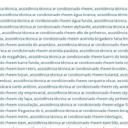
ia técnica
,
assistência técnica ar condicionado rheem
,
assistência técnica
assistência técnica ar condicionado rheem água branca
,
assistência técnic
ssistência técnica ar condicionado rheem água funda
,
assistência técnica 
assistência técnica ar condicionado rheem alphaville
,
assistência técnica 
a
,
assistência técnica ar condicionado rheem alto de pinheiros
,
assistência
ta
,
assistência técnica ar condicionado rheem avenida brigadeiro faria li
nado rheem avenida do anastácio
,
assistência técnica ar condicionado rhe
cnica ar condicionado rheem avenida paulista
,
assistência técnica ar cond
a de magalhães
,
assistência técnica ar condicionado rheem bairro do limã
nado rheem barra funda
,
assistência técnica ar condicionado rheem bela vi
nado rheem bom retiro
,
assistência técnica ar condicionado rheem brooklin
,
nado rheem brpas
,
assistência técnica ar condicionado rheem butantã
,
assi
cambuci
,
assistência técnica ar condicionado rheem cerqueira césar
,
assist
hácara santo antônio
,
assistência técnica ar condicionado rheem city amér
ado rheem city empresarial
,
assistência técnica ar condicionado rheem cit
ado rheem city lapa
,
assistência técnica ar condicionado rheem city pinhei
nado rheem consolação
,
assistência técnica ar condicionado rheem edgar f
nado rheem freguesia do ó
,
assistência técnica ar condicionado rheem ibir
ado rheem imirim
,
assistência técnica ar condicionado rheem interlagos
,
ado rheem itaim
,
assistência técnica ar condicionado rheem itaim bibi
,
assi