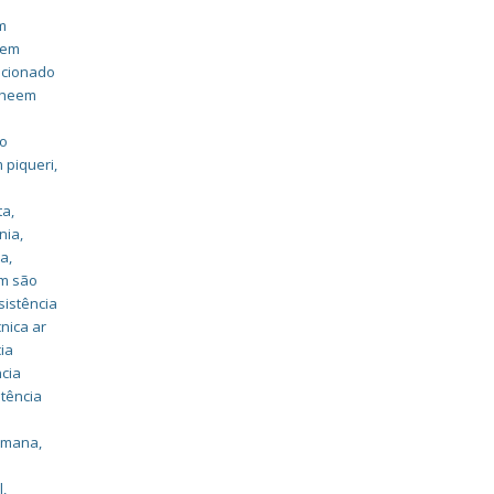
m
eem
dicionado
 rheem
ão
 piqueri
,
ta
,
nia
,
na
,
em são
sistência
cnica ar
ia
ncia
stência
,
romana
,
l
,