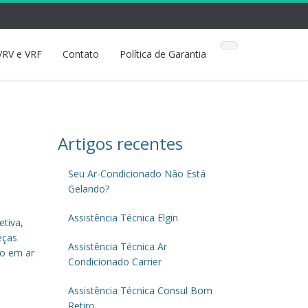
VRV e VRF
Contato
Política de Garantia
Artigos recentes
m
Seu Ar-Condicionado Não Está
Gelando?
Assistência Técnica Elgin
etiva,
eças
Assistência Técnica Ar
ão em ar
Condicionado Carrier
Assistência Técnica Consul Bom
Retiro