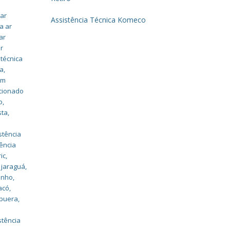
 ar
Assistência Técnica Komeco
a ar
ar
ar
 técnica
ma
,
em
icionado
o
,
sta
,
stência
ência
ic
,
y jaraguá
,
rinho
,
acó
,
apuera
,
stência