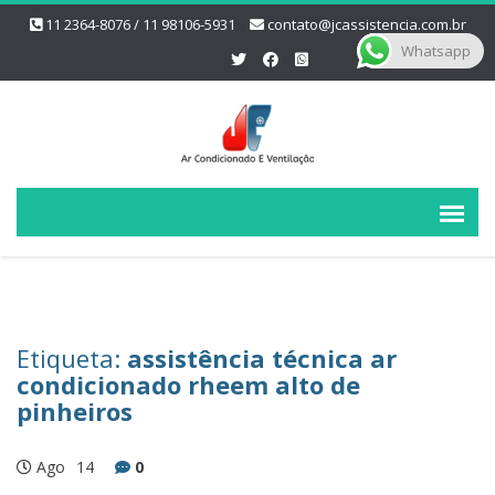
11 2364-8076 / 11 98106-5931
contato@jcassistencia.com.br
Whatsapp
Etiqueta:
assistência técnica ar
condicionado rheem alto de
pinheiros
Ago
14
0