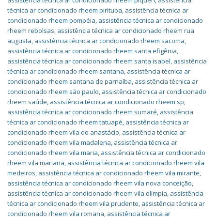
assistência técnica ar condicionado rheem piqueri
,
assistência
técnica ar condicionado rheem pirituba
,
assistência técnica ar
condicionado rheem pompéia
,
assistência técnica ar condicionado
rheem rebolsas
,
assistência técnica ar condicionado rheem rua
augusta
,
assistência técnica ar condicionado rheem sacomã
,
assistência técnica ar condicionado rheem santa efigênia
,
assistência técnica ar condicionado rheem santa isabel
,
assistência
técnica ar condicionado rheem santana
,
assistência técnica ar
condicionado rheem santana de parnaíba
,
assistência técnica ar
condicionado rheem são paulo
,
assistência técnica ar condicionado
rheem saúde
,
assistência técnica ar condicionado rheem sp
,
assistência técnica ar condicionado rheem sumaré
,
assistência
técnica ar condicionado rheem tatuapé
,
assistência técnica ar
condicionado rheem vila do anastácio
,
assistência técnica ar
condicionado rheem vila madalena
,
assistência técnica ar
condicionado rheem vila maria
,
assistência técnica ar condicionado
rheem vila mariana
,
assistência técnica ar condicionado rheem vila
medeiros
,
assistência técnica ar condicionado rheem vila mirante
,
assistência técnica ar condicionado rheem vila nova conceição
,
assistência técnica ar condicionado rheem vila olímpia
,
assistência
técnica ar condicionado rheem vila prudente
,
assistência técnica ar
condicionado rheem vila romana
,
assistência técnica ar