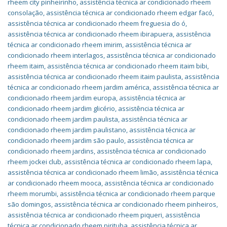
rheem city pinheirinho
,
assistência técnica ar condicionado rheem
consolação
,
assistência técnica ar condicionado rheem edgar facó
,
assistência técnica ar condicionado rheem freguesia do ó
,
assistência técnica ar condicionado rheem ibirapuera
,
assistência
técnica ar condicionado rheem imirim
,
assistência técnica ar
condicionado rheem interlagos
,
assistência técnica ar condicionado
rheem itaim
,
assistência técnica ar condicionado rheem itaim bibi
,
assistência técnica ar condicionado rheem itaim paulista
,
assistência
técnica ar condicionado rheem jardim américa
,
assistência técnica ar
condicionado rheem jardim europa
,
assistência técnica ar
condicionado rheem jardim glicério
,
assistência técnica ar
condicionado rheem jardim paulista
,
assistência técnica ar
condicionado rheem jardim paulistano
,
assistência técnica ar
condicionado rheem jardim são paulo
,
assistência técnica ar
condicionado rheem jardins
,
assistência técnica ar condicionado
rheem jockei club
,
assistência técnica ar condicionado rheem lapa
,
assistência técnica ar condicionado rheem limão
,
assistência técnica
ar condicionado rheem mooca
,
assistência técnica ar condicionado
rheem morumbi
,
assistência técnica ar condicionado rheem parque
são domingos
,
assistência técnica ar condicionado rheem pinheiros
,
assistência técnica ar condicionado rheem piqueri
,
assistência
técnica ar condicionado rheem pirituba
,
assistência técnica ar