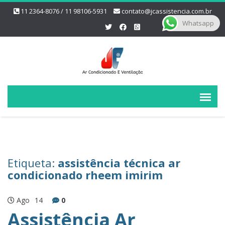
11 2364-8076 / 11 98106-5931
contato@jcassistencia.com.br
Whatsapp
Etiqueta:
assistência técnica ar
condicionado rheem imirim
Ago
14
0
Assistência Ar