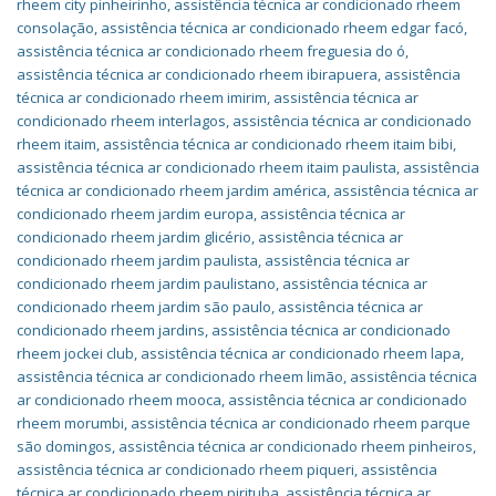
rheem city pinheirinho
,
assistência técnica ar condicionado rheem
consolação
,
assistência técnica ar condicionado rheem edgar facó
,
assistência técnica ar condicionado rheem freguesia do ó
,
assistência técnica ar condicionado rheem ibirapuera
,
assistência
técnica ar condicionado rheem imirim
,
assistência técnica ar
condicionado rheem interlagos
,
assistência técnica ar condicionado
rheem itaim
,
assistência técnica ar condicionado rheem itaim bibi
,
assistência técnica ar condicionado rheem itaim paulista
,
assistência
técnica ar condicionado rheem jardim américa
,
assistência técnica ar
condicionado rheem jardim europa
,
assistência técnica ar
condicionado rheem jardim glicério
,
assistência técnica ar
condicionado rheem jardim paulista
,
assistência técnica ar
condicionado rheem jardim paulistano
,
assistência técnica ar
condicionado rheem jardim são paulo
,
assistência técnica ar
condicionado rheem jardins
,
assistência técnica ar condicionado
rheem jockei club
,
assistência técnica ar condicionado rheem lapa
,
assistência técnica ar condicionado rheem limão
,
assistência técnica
ar condicionado rheem mooca
,
assistência técnica ar condicionado
rheem morumbi
,
assistência técnica ar condicionado rheem parque
são domingos
,
assistência técnica ar condicionado rheem pinheiros
,
assistência técnica ar condicionado rheem piqueri
,
assistência
técnica ar condicionado rheem pirituba
,
assistência técnica ar