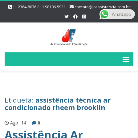
11 2364-8076 / 11 98106-5931
contato@jcassistencia.com.br
Whatsapp
Etiqueta:
assistência técnica ar
condicionado rheem brooklin
Ago
14
0
Assistência Ar