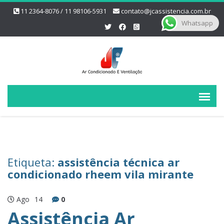
11 2364-8076 / 11 98106-5931
contato@jcassistencia.com.br
Whatsapp
Etiqueta:
assistência técnica ar
condicionado rheem vila mirante
Ago
14
0
Assistência Ar