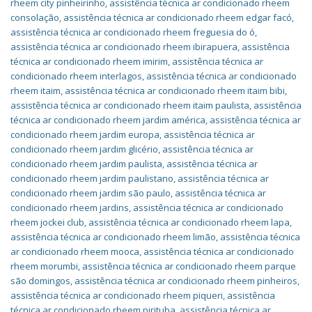
rheem city pinheirinho
,
assistência técnica ar condicionado rheem
consolação
,
assistência técnica ar condicionado rheem edgar facó
,
assistência técnica ar condicionado rheem freguesia do ó
,
assistência técnica ar condicionado rheem ibirapuera
,
assistência
técnica ar condicionado rheem imirim
,
assistência técnica ar
condicionado rheem interlagos
,
assistência técnica ar condicionado
rheem itaim
,
assistência técnica ar condicionado rheem itaim bibi
,
assistência técnica ar condicionado rheem itaim paulista
,
assistência
técnica ar condicionado rheem jardim américa
,
assistência técnica ar
condicionado rheem jardim europa
,
assistência técnica ar
condicionado rheem jardim glicério
,
assistência técnica ar
condicionado rheem jardim paulista
,
assistência técnica ar
condicionado rheem jardim paulistano
,
assistência técnica ar
condicionado rheem jardim são paulo
,
assistência técnica ar
condicionado rheem jardins
,
assistência técnica ar condicionado
rheem jockei club
,
assistência técnica ar condicionado rheem lapa
,
assistência técnica ar condicionado rheem limão
,
assistência técnica
ar condicionado rheem mooca
,
assistência técnica ar condicionado
rheem morumbi
,
assistência técnica ar condicionado rheem parque
são domingos
,
assistência técnica ar condicionado rheem pinheiros
,
assistência técnica ar condicionado rheem piqueri
,
assistência
técnica ar condicionado rheem pirituba
,
assistência técnica ar