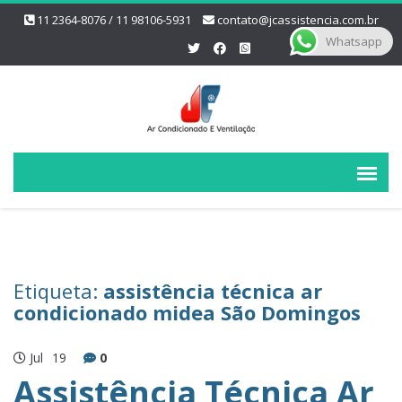
11 2364-8076 / 11 98106-5931
contato@jcassistencia.com.br
Whatsapp
Etiqueta:
assistência técnica ar
condicionado midea São Domingos
Jul
19
0
Assistência Técnica Ar