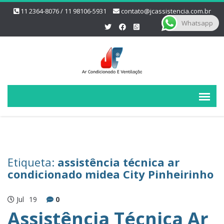
11 2364-8076 / 11 98106-5931
contato@jcassistencia.com.br
Whatsapp
Etiqueta:
assistência técnica ar
condicionado midea City Pinheirinho
Jul
19
0
Assistência Técnica Ar