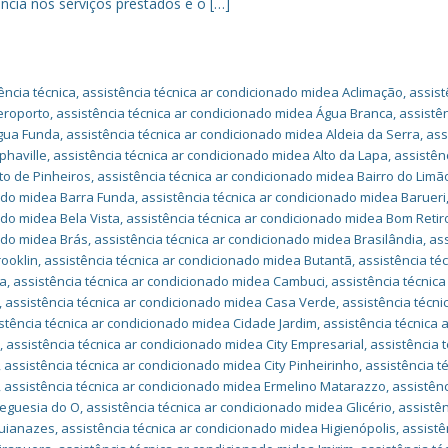
ncia nos serviços prestados e o […]
ência técnica
,
assistência técnica ar condicionado midea Aclimação
,
assist
eroporto
,
assistência técnica ar condicionado midea Água Branca
,
assistê
Água Funda
,
assistência técnica ar condicionado midea Aldeia da Serra
,
ass
phaville
,
assistência técnica ar condicionado midea Alto da Lapa
,
assistên
to de Pinheiros
,
assistência técnica ar condicionado midea Bairro do Limã
nado midea Barra Funda
,
assistência técnica ar condicionado midea Barueri
ado midea Bela Vista
,
assistência técnica ar condicionado midea Bom Retir
nado midea Brás
,
assistência técnica ar condicionado midea Brasilândia
,
as
rooklin
,
assistência técnica ar condicionado midea Butantã
,
assistência téc
ha
,
assistência técnica ar condicionado midea Cambuci
,
assistência técnica
,
assistência técnica ar condicionado midea Casa Verde
,
assistência técni
stência técnica ar condicionado midea Cidade Jardim
,
assistência técnica 
a
,
assistência técnica ar condicionado midea City Empresarial
,
assistência t
,
assistência técnica ar condicionado midea City Pinheirinho
,
assistência t
,
assistência técnica ar condicionado midea Ermelino Matarazzo
,
assistên
reguesia do O
,
assistência técnica ar condicionado midea Glicério
,
assistê
Guianazes
,
assistência técnica ar condicionado midea Higienópolis
,
assistê