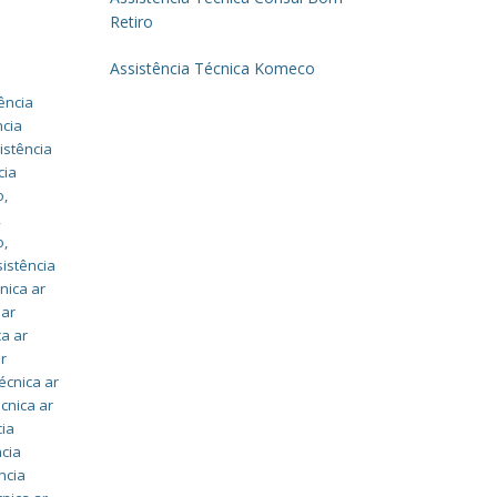
Retiro
Assistência Técnica Komeco
ência
ncia
istência
cia
o
,
,
o
,
sistência
nica ar
 ar
ca ar
ar
écnica ar
écnica ar
cia
ncia
ncia