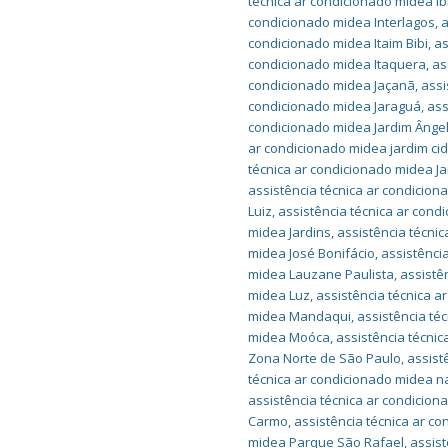
técnica ar condicionado midea I
condicionado midea Interlagos
,
a
condicionado midea Itaim Bibi
,
as
condicionado midea Itaquera
,
as
condicionado midea Jaçanã
,
assi
condicionado midea Jaraguá
,
ass
condicionado midea Jardim Ânge
ar condicionado midea jardim cid
técnica ar condicionado midea J
assistência técnica ar condicion
Luiz
,
assistência técnica ar cond
midea Jardins
,
assistência técni
midea José Bonifácio
,
assistênci
midea Lauzane Paulista
,
assistê
midea Luz
,
assistência técnica a
midea Mandaqui
,
assistência t
midea Moóca
,
assistência técni
Zona Norte de São Paulo
,
assist
técnica ar condicionado midea n
assistência técnica ar condicio
Carmo
,
assistência técnica ar c
midea Parque São Rafael
,
assist