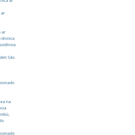
cnica ar
 ar
a ar
 técnica
sistência
rdim São
icionado
dea na
ncia
aembú
,
 do
icionado