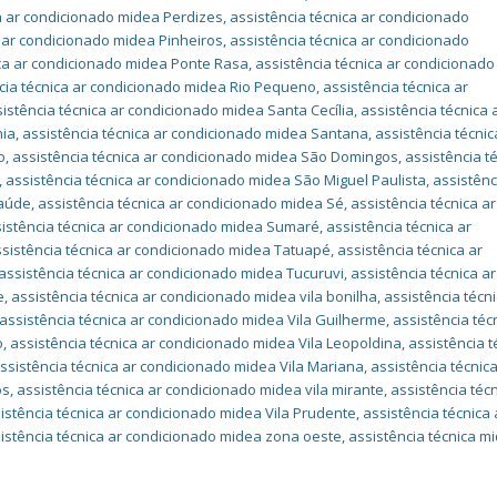
ca ar condicionado midea Perdizes
,
assistência técnica ar condicionado
a ar condicionado midea Pinheiros
,
assistência técnica ar condicionado
ica ar condicionado midea Ponte Rasa
,
assistência técnica ar condicionado
cia técnica ar condicionado midea Rio Pequeno
,
assistência técnica ar
istência técnica ar condicionado midea Santa Cecília
,
assistência técnica 
nia
,
assistência técnica ar condicionado midea Santana
,
assistência técnic
o
,
assistência técnica ar condicionado midea São Domingos
,
assistência t
,
assistência técnica ar condicionado midea São Miguel Paulista
,
assistênc
Saúde
,
assistência técnica ar condicionado midea Sé
,
assistência técnica ar
istência técnica ar condicionado midea Sumaré
,
assistência técnica ar
sistência técnica ar condicionado midea Tatuapé
,
assistência técnica ar
assistência técnica ar condicionado midea Tucuruvi
,
assistência técnica ar
e
,
assistência técnica ar condicionado midea vila bonilha
,
assistência técni
assistência técnica ar condicionado midea Vila Guilherme
,
assistência téc
o
,
assistência técnica ar condicionado midea Vila Leopoldina
,
assistência t
ssistência técnica ar condicionado midea Vila Mariana
,
assistência técnica
os
,
assistência técnica ar condicionado midea vila mirante
,
assistência técn
istência técnica ar condicionado midea Vila Prudente
,
assistência técnica 
istência técnica ar condicionado midea zona oeste
,
assistência técnica m