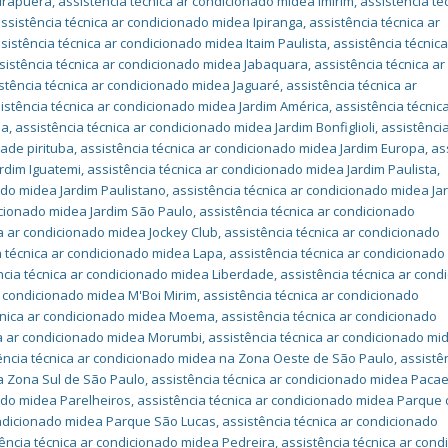
birapuera
,
assistência técnica ar condicionado midea Imirim
,
assistência té
ssistência técnica ar condicionado midea Ipiranga
,
assistência técnica ar
sistência técnica ar condicionado midea Itaim Paulista
,
assistência técnica
sistência técnica ar condicionado midea Jabaquara
,
assistência técnica ar
stência técnica ar condicionado midea Jaguaré
,
assistência técnica ar
istência técnica ar condicionado midea Jardim América
,
assistência técnic
la
,
assistência técnica ar condicionado midea Jardim Bonfiglioli
,
assistência
ade pirituba
,
assistência técnica ar condicionado midea Jardim Europa
,
as
ardim Iguatemi
,
assistência técnica ar condicionado midea Jardim Paulista
,
ado midea Jardim Paulistano
,
assistência técnica ar condicionado midea Ja
icionado midea Jardim São Paulo
,
assistência técnica ar condicionado
ca ar condicionado midea Jockey Club
,
assistência técnica ar condicionado
a técnica ar condicionado midea Lapa
,
assistência técnica ar condicionado
ncia técnica ar condicionado midea Liberdade
,
assistência técnica ar cond
r condicionado midea M'Boi Mirim
,
assistência técnica ar condicionado
écnica ar condicionado midea Moema
,
assistência técnica ar condicionado
ca ar condicionado midea Morumbi
,
assistência técnica ar condicionado mi
ência técnica ar condicionado midea na Zona Oeste de São Paulo
,
assistê
a Zona Sul de São Paulo
,
assistência técnica ar condicionado midea Pac
nado midea Parelheiros
,
assistência técnica ar condicionado midea Parque
ondicionado midea Parque São Lucas
,
assistência técnica ar condicionado
ência técnica ar condicionado midea Pedreira
,
assistência técnica ar cond