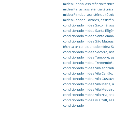
midea Penha
,
assistência técni
midea Perús
,
assistência técnic
midea Pirituba
,
assistência técn
midea Raposo Tavares
,
assistên
condicionado midea Sacomã
,
ass
condicionado midea Santa Efigê
condicionado midea Santo Amar
condicionado midea São Mateus
técnica ar condicionado midea 
condicionado midea Socorro
,
ass
condicionado midea Tamboré
,
as
condicionado midea Tremembé
,
condicionado midea Vila Andrad
condicionado midea Vila Carrão
,
condicionado midea Vila Gustav
condicionado midea Vila Maria
,
a
condicionado midea Vila Medeir
condicionado midea Vila Nivi
,
ass
condicionado midea vila zatt
,
ass
condicionado