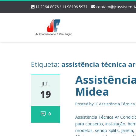
11 2364-8076 / 11 98106-5931
contato@jcassistenci
Etiqueta:
assistência técnica a
Assistênci
JUL
Midea
19
Posted by
JC Assistência Técnica
0
Assistência Técnica Ar Condic
para conserto, instalação, b
modelos, sendo Splits, Janela,