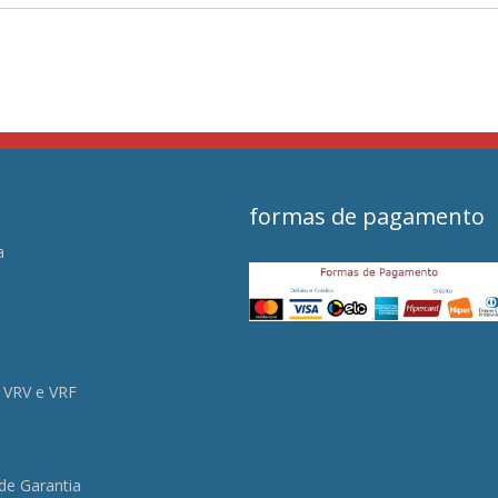
formas de pagamento
a
s
 VRV e VRF
 de Garantia