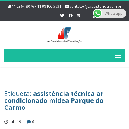
11 2364-8076 / 11 98106-5931
contato@jcassistencia.com.br
Whatsapp
Etiqueta:
assistência técnica ar
condicionado midea Parque do
Carmo
Jul
19
0