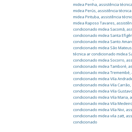
midea Penha
,
assistência técni
midea Perús
,
assistência técnic
midea Pirituba
,
assistência técn
midea Raposo Tavares
,
assistên
condicionado midea Sacomã
,
ass
condicionado midea Santa Efigê
condicionado midea Santo Amar
condicionado midea São Mateus
técnica ar condicionado midea 
condicionado midea Socorro
,
ass
condicionado midea Tamboré
,
as
condicionado midea Tremembé
,
condicionado midea Vila Andrad
condicionado midea Vila Carrão
,
condicionado midea Vila Gustav
condicionado midea Vila Maria
,
a
condicionado midea Vila Medeir
condicionado midea Vila Nivi
,
ass
condicionado midea vila zatt
,
ass
condicionado