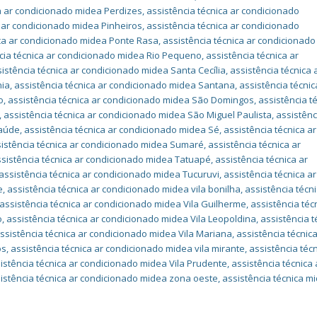
ca ar condicionado midea Perdizes
,
assistência técnica ar condicionado
a ar condicionado midea Pinheiros
,
assistência técnica ar condicionado
ica ar condicionado midea Ponte Rasa
,
assistência técnica ar condicionado
cia técnica ar condicionado midea Rio Pequeno
,
assistência técnica ar
istência técnica ar condicionado midea Santa Cecília
,
assistência técnica 
nia
,
assistência técnica ar condicionado midea Santana
,
assistência técnic
o
,
assistência técnica ar condicionado midea São Domingos
,
assistência t
,
assistência técnica ar condicionado midea São Miguel Paulista
,
assistênc
Saúde
,
assistência técnica ar condicionado midea Sé
,
assistência técnica ar
istência técnica ar condicionado midea Sumaré
,
assistência técnica ar
sistência técnica ar condicionado midea Tatuapé
,
assistência técnica ar
assistência técnica ar condicionado midea Tucuruvi
,
assistência técnica ar
e
,
assistência técnica ar condicionado midea vila bonilha
,
assistência técni
assistência técnica ar condicionado midea Vila Guilherme
,
assistência téc
o
,
assistência técnica ar condicionado midea Vila Leopoldina
,
assistência t
ssistência técnica ar condicionado midea Vila Mariana
,
assistência técnica
os
,
assistência técnica ar condicionado midea vila mirante
,
assistência técn
istência técnica ar condicionado midea Vila Prudente
,
assistência técnica 
istência técnica ar condicionado midea zona oeste
,
assistência técnica m