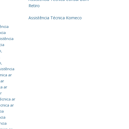
Retiro
Assistência Técnica Komeco
ência
ncia
istência
cia
o
,
,
o
,
sistência
nica ar
 ar
ca ar
ar
écnica ar
écnica ar
cia
ncia
ncia