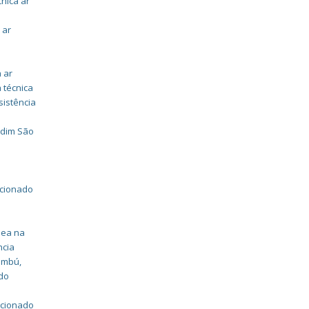
cnica ar
 ar
a ar
 técnica
sistência
rdim São
icionado
dea na
ncia
aembú
,
 do
icionado