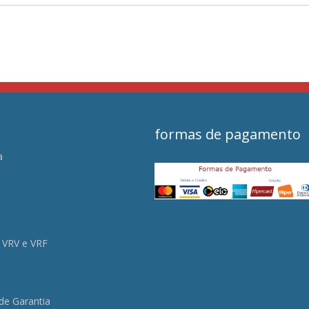
formas de pagamento
a
s
 VRV e VRF
 de Garantia