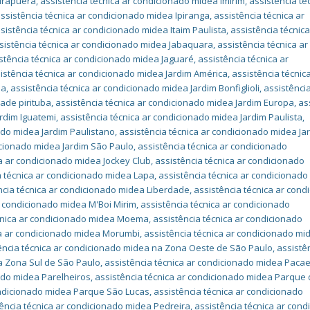
birapuera
,
assistência técnica ar condicionado midea Imirim
,
assistência té
ssistência técnica ar condicionado midea Ipiranga
,
assistência técnica ar
sistência técnica ar condicionado midea Itaim Paulista
,
assistência técnica
sistência técnica ar condicionado midea Jabaquara
,
assistência técnica ar
stência técnica ar condicionado midea Jaguaré
,
assistência técnica ar
istência técnica ar condicionado midea Jardim América
,
assistência técnic
la
,
assistência técnica ar condicionado midea Jardim Bonfiglioli
,
assistência
ade pirituba
,
assistência técnica ar condicionado midea Jardim Europa
,
as
ardim Iguatemi
,
assistência técnica ar condicionado midea Jardim Paulista
,
ado midea Jardim Paulistano
,
assistência técnica ar condicionado midea Ja
icionado midea Jardim São Paulo
,
assistência técnica ar condicionado
ca ar condicionado midea Jockey Club
,
assistência técnica ar condicionado
a técnica ar condicionado midea Lapa
,
assistência técnica ar condicionado
ncia técnica ar condicionado midea Liberdade
,
assistência técnica ar cond
r condicionado midea M'Boi Mirim
,
assistência técnica ar condicionado
écnica ar condicionado midea Moema
,
assistência técnica ar condicionado
ca ar condicionado midea Morumbi
,
assistência técnica ar condicionado mi
ência técnica ar condicionado midea na Zona Oeste de São Paulo
,
assistê
a Zona Sul de São Paulo
,
assistência técnica ar condicionado midea Pac
nado midea Parelheiros
,
assistência técnica ar condicionado midea Parque
ondicionado midea Parque São Lucas
,
assistência técnica ar condicionado
ência técnica ar condicionado midea Pedreira
,
assistência técnica ar cond