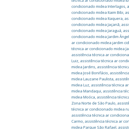
técnica ar condicionado midea I
condicionado midea Interlagos
,
a
condicionado midea Itaim Bibi
,
as
condicionado midea Itaquera
,
as
condicionado midea Jaçanã
,
assi
condicionado midea Jaraguá
,
ass
condicionado midea Jardim Ânge
ar condicionado midea jardim cid
técnica ar condicionado midea J
assistência técnica ar condicion
Luiz
,
assistência técnica ar cond
midea Jardins
,
assistência técni
midea José Bonifácio
,
assistênci
midea Lauzane Paulista
,
assistê
midea Luz
,
assistência técnica a
midea Mandaqui
,
assistência t
midea Moóca
,
assistência técni
Zona Norte de São Paulo
,
assist
técnica ar condicionado midea n
assistência técnica ar condicio
Carmo
,
assistência técnica ar c
midea Parque São Rafael
,
assist