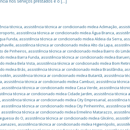
ncia nos serviços prestados e o […]
ência técnica
,
assistência técnica ar condicionado midea Aclimação
,
assist
eroporto
,
assistência técnica ar condicionado midea Água Branca
,
assistê
Água Funda
,
assistência técnica ar condicionado midea Aldeia da Serra
,
ass
phaville
,
assistência técnica ar condicionado midea Alto da Lapa
,
assistên
to de Pinheiros
,
assistência técnica ar condicionado midea Bairro do Limã
nado midea Barra Funda
,
assistência técnica ar condicionado midea Barueri
ado midea Bela Vista
,
assistência técnica ar condicionado midea Bom Retir
nado midea Brás
,
assistência técnica ar condicionado midea Brasilândia
,
as
rooklin
,
assistência técnica ar condicionado midea Butantã
,
assistência téc
ha
,
assistência técnica ar condicionado midea Cambuci
,
assistência técnica
,
assistência técnica ar condicionado midea Casa Verde
,
assistência técni
stência técnica ar condicionado midea Cidade Jardim
,
assistência técnica 
a
,
assistência técnica ar condicionado midea City Empresarial
,
assistência t
,
assistência técnica ar condicionado midea City Pinheirinho
,
assistência t
,
assistência técnica ar condicionado midea Ermelino Matarazzo
,
assistên
reguesia do O
,
assistência técnica ar condicionado midea Glicério
,
assistê
Guianazes
,
assistência técnica ar condicionado midea Higienópolis
,
assistê