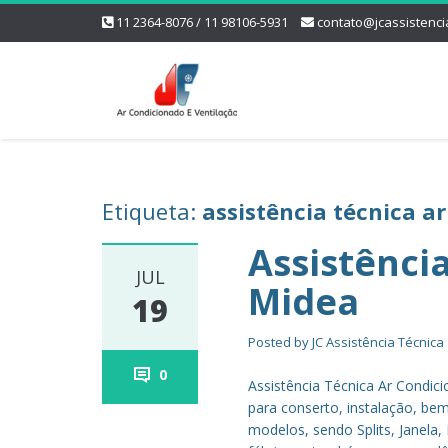
11 2364-8076 / 11 98106-5931
contato@jcassistenci
Etiqueta:
assistência técnica a
Assistênci
JUL
Midea
19
Posted by
JC Assistência Técnica
0
Assistência Técnica Ar Condic
para conserto, instalação, b
modelos, sendo Splits, Janela,