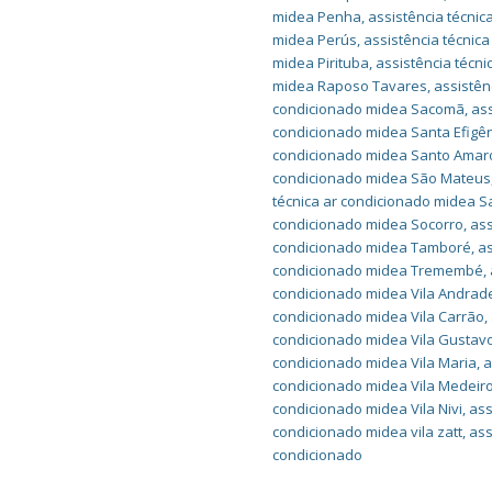
midea Penha
,
assistência técni
midea Perús
,
assistência técnic
midea Pirituba
,
assistência técn
midea Raposo Tavares
,
assistên
condicionado midea Sacomã
,
ass
condicionado midea Santa Efigê
condicionado midea Santo Amar
condicionado midea São Mateus
técnica ar condicionado midea 
condicionado midea Socorro
,
ass
condicionado midea Tamboré
,
as
condicionado midea Tremembé
,
condicionado midea Vila Andrad
condicionado midea Vila Carrão
,
condicionado midea Vila Gustav
condicionado midea Vila Maria
,
a
condicionado midea Vila Medeir
condicionado midea Vila Nivi
,
ass
condicionado midea vila zatt
,
ass
condicionado