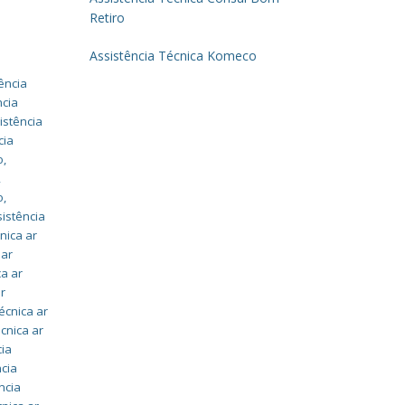
Retiro
Assistência Técnica Komeco
ência
ncia
istência
cia
o
,
,
o
,
sistência
nica ar
 ar
ca ar
ar
écnica ar
écnica ar
cia
ncia
ncia