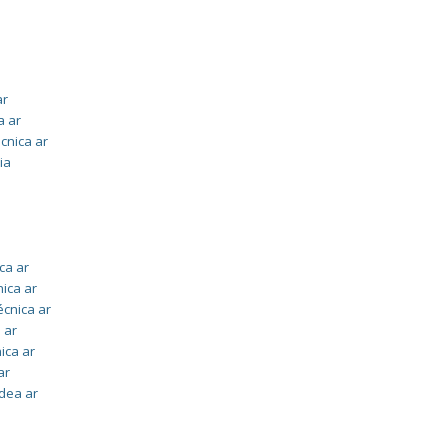
ar
a ar
écnica ar
ia
ca ar
nica ar
écnica ar
 ar
ica ar
ar
idea ar