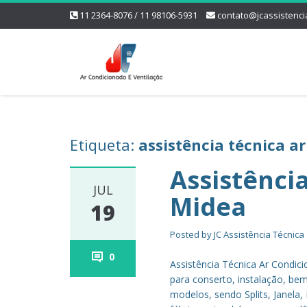
11 2364-8076 / 11 98106-5931
contato@jcassistenci
Etiqueta:
assistência técnica a
Assistênci
JUL
Midea
19
Posted by
JC Assistência Técnica
0
Assistência Técnica Ar Condic
para conserto, instalação, b
modelos, sendo Splits, Janela,