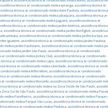
birapuera
,
assistência técnica ar condicionado midea Imirim
,
assistência té
ssistência técnica ar condicionado midea Ipiranga
,
assistência técnica ar
sistência técnica ar condicionado midea Itaim Paulista
,
assistência técnica
sistência técnica ar condicionado midea Jabaquara
,
assistência técnica ar
stência técnica ar condicionado midea Jaguaré
,
assistência técnica ar
istência técnica ar condicionado midea Jardim América
,
assistência técnic
la
,
assistência técnica ar condicionado midea Jardim Bonfiglioli
,
assistência
ade pirituba
,
assistência técnica ar condicionado midea Jardim Europa
,
as
ardim Iguatemi
,
assistência técnica ar condicionado midea Jardim Paulista
,
ado midea Jardim Paulistano
,
assistência técnica ar condicionado midea Ja
icionado midea Jardim São Paulo
,
assistência técnica ar condicionado
ca ar condicionado midea Jockey Club
,
assistência técnica ar condicionado
a técnica ar condicionado midea Lapa
,
assistência técnica ar condicionado
ncia técnica ar condicionado midea Liberdade
,
assistência técnica ar cond
r condicionado midea M'Boi Mirim
,
assistência técnica ar condicionado
écnica ar condicionado midea Moema
,
assistência técnica ar condicionado
ca ar condicionado midea Morumbi
,
assistência técnica ar condicionado mi
ência técnica ar condicionado midea na Zona Oeste de São Paulo
,
assistê
a Zona Sul de São Paulo
,
assistência técnica ar condicionado midea Pac
nado midea Parelheiros
,
assistência técnica ar condicionado midea Parque
ondicionado midea Parque São Lucas
,
assistência técnica ar condicionado
ência técnica ar condicionado midea Pedreira
,
assistência técnica ar cond