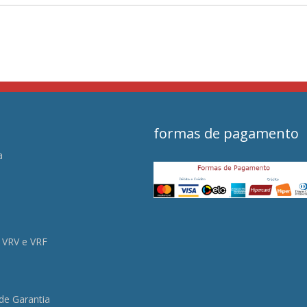
formas de pagamento
a
s
 VRV e VRF
 de Garantia