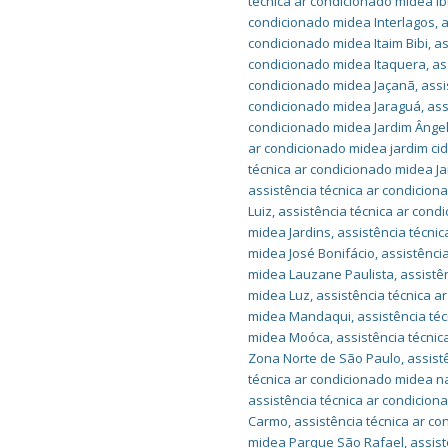
técnica ar condicionado midea I
condicionado midea Interlagos
,
a
condicionado midea Itaim Bibi
,
as
condicionado midea Itaquera
,
as
condicionado midea Jaçanã
,
assi
condicionado midea Jaraguá
,
ass
condicionado midea Jardim Ânge
ar condicionado midea jardim cid
técnica ar condicionado midea J
assistência técnica ar condicion
Luiz
,
assistência técnica ar cond
midea Jardins
,
assistência técni
midea José Bonifácio
,
assistênci
midea Lauzane Paulista
,
assistê
midea Luz
,
assistência técnica a
midea Mandaqui
,
assistência t
midea Moóca
,
assistência técni
Zona Norte de São Paulo
,
assist
técnica ar condicionado midea n
assistência técnica ar condicio
Carmo
,
assistência técnica ar c
midea Parque São Rafael
,
assist