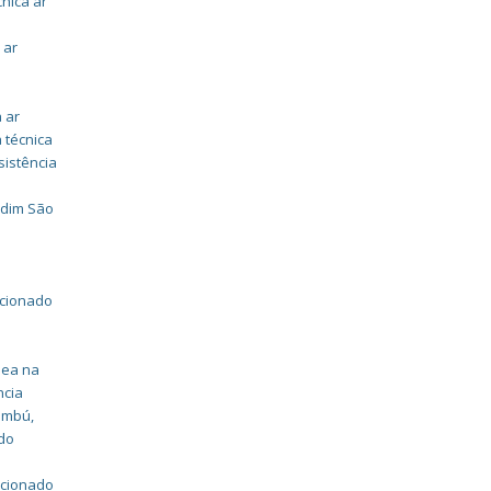
cnica ar
 ar
a ar
 técnica
sistência
rdim São
icionado
dea na
ncia
aembú
,
 do
icionado