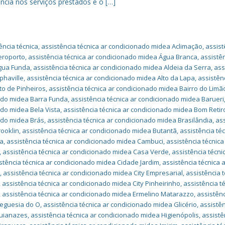
ncia nos serviços prestados e o […]
ência técnica
,
assistência técnica ar condicionado midea Aclimação
,
assist
eroporto
,
assistência técnica ar condicionado midea Água Branca
,
assistê
Água Funda
,
assistência técnica ar condicionado midea Aldeia da Serra
,
ass
phaville
,
assistência técnica ar condicionado midea Alto da Lapa
,
assistên
to de Pinheiros
,
assistência técnica ar condicionado midea Bairro do Limã
nado midea Barra Funda
,
assistência técnica ar condicionado midea Barueri
ado midea Bela Vista
,
assistência técnica ar condicionado midea Bom Retir
nado midea Brás
,
assistência técnica ar condicionado midea Brasilândia
,
as
rooklin
,
assistência técnica ar condicionado midea Butantã
,
assistência téc
ha
,
assistência técnica ar condicionado midea Cambuci
,
assistência técnica
,
assistência técnica ar condicionado midea Casa Verde
,
assistência técni
stência técnica ar condicionado midea Cidade Jardim
,
assistência técnica 
a
,
assistência técnica ar condicionado midea City Empresarial
,
assistência t
,
assistência técnica ar condicionado midea City Pinheirinho
,
assistência t
,
assistência técnica ar condicionado midea Ermelino Matarazzo
,
assistên
reguesia do O
,
assistência técnica ar condicionado midea Glicério
,
assistê
Guianazes
,
assistência técnica ar condicionado midea Higienópolis
,
assistê