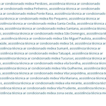
ca ar condicionado midea Perdizes
,
assistência técnica ar condicionado
a ar condicionado midea Pinheiros
,
assistência técnica ar condicionado
ica ar condicionado midea Ponte Rasa
,
assistência técnica ar condicionado
cia técnica ar condicionado midea Rio Pequeno
,
assistência técnica ar
istência técnica ar condicionado midea Santa Cecília
,
assistência técnica 
nia
,
assistência técnica ar condicionado midea Santana
,
assistência técnic
o
,
assistência técnica ar condicionado midea São Domingos
,
assistência t
,
assistência técnica ar condicionado midea São Miguel Paulista
,
assistênc
Saúde
,
assistência técnica ar condicionado midea Sé
,
assistência técnica ar
istência técnica ar condicionado midea Sumaré
,
assistência técnica ar
sistência técnica ar condicionado midea Tatuapé
,
assistência técnica ar
assistência técnica ar condicionado midea Tucuruvi
,
assistência técnica ar
e
,
assistência técnica ar condicionado midea vila bonilha
,
assistência técni
assistência técnica ar condicionado midea Vila Guilherme
,
assistência téc
o
,
assistência técnica ar condicionado midea Vila Leopoldina
,
assistência t
ssistência técnica ar condicionado midea Vila Mariana
,
assistência técnica
os
,
assistência técnica ar condicionado midea vila mirante
,
assistência técn
istência técnica ar condicionado midea Vila Prudente
,
assistência técnica 
istência técnica ar condicionado midea zona oeste
,
assistência técnica m