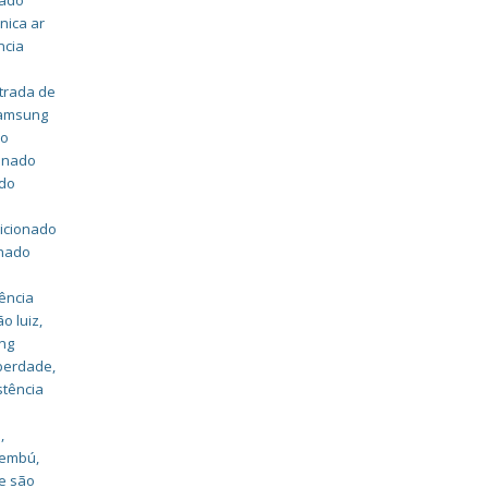
nado
nica ar
ncia
strada de
samsung
do
ionado
ado
dicionado
onado
ência
o luiz
,
ung
iberdade
,
stência
a
,
caembú
,
e são