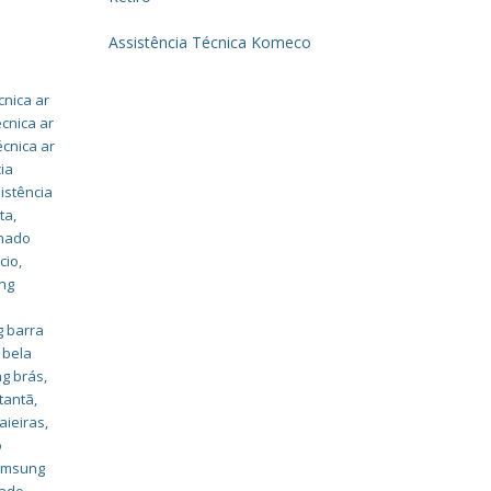
Assistência Técnica Komeco
cnica ar
écnica ar
écnica ar
ia
istência
ta
,
onado
cio
,
ung
g barra
 bela
ng brás
,
tantã
,
aieiras
,
o
samsung