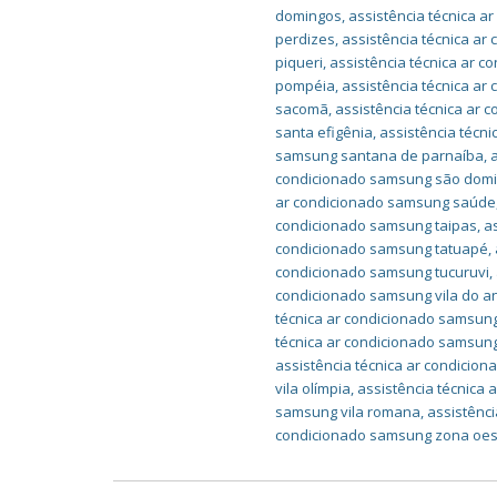
domingos
,
assistência técnica 
perdizes
,
assistência técnica ar
piqueri
,
assistência técnica ar c
pompéia
,
assistência técnica a
sacomã
,
assistência técnica ar 
santa efigênia
,
assistência técn
samsung santana de parnaíba
,
condicionado samsung são dom
ar condicionado samsung saúde
condicionado samsung taipas
,
a
condicionado samsung tatuapé
,
condicionado samsung tucuruvi
,
condicionado samsung vila do a
técnica ar condicionado samsung
técnica ar condicionado samsung
assistência técnica ar condicio
vila olímpia
,
assistência técnica
samsung vila romana
,
assistênc
condicionado samsung zona oes