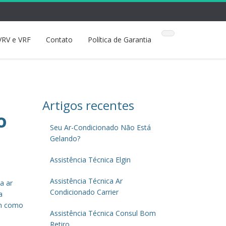
VRV e VRF
Contato
Política de Garantia
Artigos recentes
o
Seu Ar-Condicionado Não Está
Gelando?
Assistência Técnica Elgin
Assistência Técnica Ar
a ar
Condicionado Carrier
a
em como
Assistência Técnica Consul Bom
Retiro