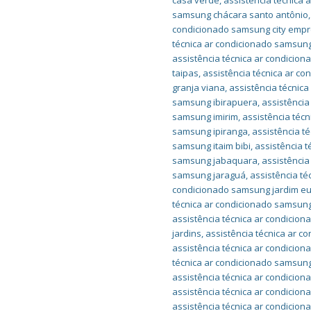
casa verde
,
assistência técnica
samsung chácara santo antônio
condicionado samsung city empr
técnica ar condicionado samsung
assistência técnica ar condici
taipas
,
assistência técnica ar c
granja viana
,
assistência técnic
samsung ibirapuera
,
assistência
samsung imirim
,
assistência téc
samsung ipiranga
,
assistência t
samsung itaim bibi
,
assistência t
samsung jabaquara
,
assistência
samsung jaraguá
,
assistência t
condicionado samsung jardim e
técnica ar condicionado samsung
assistência técnica ar condicio
jardins
,
assistência técnica ar 
assistência técnica ar condicio
técnica ar condicionado samsu
assistência técnica ar condici
assistência técnica ar condici
assistência técnica ar condicio