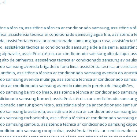
[…]
ncia técnica
,
assistência técnica ar condicionado samsung
,
assistência té
anca
,
assistência técnica ar condicionado samsung água fria
,
assistência t
nda
,
assistência técnica ar condicionado samsung água rasa
,
assistência t
ão
,
assistência técnica ar condicionado samsung aldeia da serra
,
assistênc
 alphaville
,
assistência técnica ar condicionado samsung alto da lapa
,
ass
 alto de pinheiros
,
assistência técnica ar condicionado samsung av paulis
ado samsung avenida brigadeiro faria lima
,
assistência técnica ar condici
 antônio
,
assistência técnica ar condicionado samsung avenida do anastá
nado samsung avenida mutinga
,
assistência técnica ar condicionado sams
cnica ar condicionado samsung avenida raimundo pereira de magalhães
,
nado samsung bairro do limão
,
assistência técnica ar condicionado samsun
ondicionado samsung barueri
,
assistência técnica ar condicionado samsung
dicionado samsung bom retiro
,
assistência técnica ar condicionado samsu
nado samsung brasilândia
,
assistência técnica ar condicionado samsung bu
nado samsung cachoeirinha
,
assistência técnica ar condicionado samsung c
nado samsung cambuci
,
assistência técnica ar condicionado samsung capã
 condicionado samsung carapicuíba
,
assistência técnica ar condicionado 