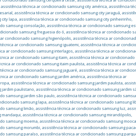
 ar condicionado samsung cerqueira césar
,
assistência técnica ar condicio
,
assistência técnica ar condicionado samsung city américa
,
assistência téc
esarial
,
assistência técnica ar condicionado samsung city jaraguá
,
assistê
 city lapa
,
assistência técnica ar condicionado samsung city pinheirinho
,
onado samsung consolação
,
assistência técnica ar condicionado samsung e
ondicionado samsung freguesia do ó
,
assistência técnica ar condicionado 
a ar condicionado samsung higienópolis
,
assistência técnica ar condiciona
 técnica ar condicionado samsung iguatemi
,
assistência técnica ar condic
nica ar condicionado samsung interlagos
,
assistência técnica ar condicion
écnica ar condicionado samsung itaim
,
assistência técnica ar condicionado
écnica ar condicionado samsung itaim paulista
,
assistência técnica ar con
 técnica ar condicionado samsung jaguaré
,
assistência técnica ar condici
écnica ar condicionado samsung jardim américa
,
assistência técnica ar
uropa
,
assistência técnica ar condicionado samsung jardim paulista
,
assist
 jardim paulistano
,
assistência técnica ar condicionado samsung jardim sã
nado samsung jardim são paulo
,
assistência técnica ar condicionado sams
condicionado samsung lapa
,
assistência técnica ar condicionado samsung l
nado samsung limão
,
assistência técnica ar condicionado samsung luz
,
assi
ng mandaqui
,
assistência técnica ar condicionado samsung mirandópolis
,
onado samsung moema
,
assistência técnica ar condicionado samsung mooc
onado samsung morumbi
,
assistência técnica ar condicionado samsung pa
nado samsung paraíso
,
assistência técnica ar condicionado samsung parqu