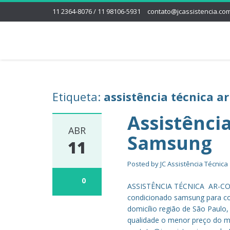
11 2364-8076 / 11 98106-5931
contato@jcassistencia.com
Etiqueta:
assistência técnica 
Assistênci
ABR
Samsung
11
Posted by
JC Assistência Técnica
0
ASSISTÊNCIA TÉCNICA AR-CON
condicionado samsung para co
domicílio região de São Paulo
qualidade o menor preço do me