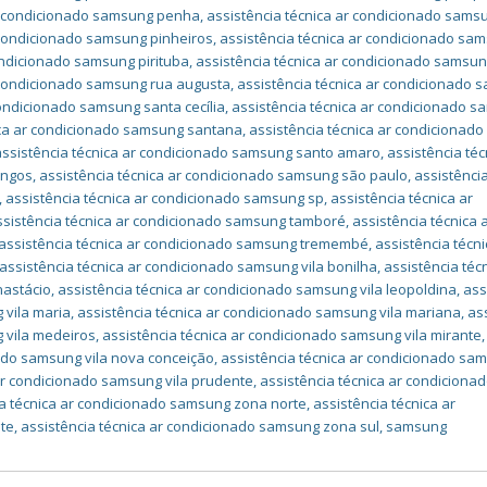
ar condicionado samsung penha
,
assistência técnica ar condicionado sams
 condicionado samsung pinheiros
,
assistência técnica ar condicionado sa
ondicionado samsung pirituba
,
assistência técnica ar condicionado samsu
r condicionado samsung rua augusta
,
assistência técnica ar condicionado
condicionado samsung santa cecília
,
assistência técnica ar condicionado 
ica ar condicionado samsung santana
,
assistência técnica ar condicionado
assistência técnica ar condicionado samsung santo amaro
,
assistência téc
ingos
,
assistência técnica ar condicionado samsung são paulo
,
assistência
,
assistência técnica ar condicionado samsung sp
,
assistência técnica ar
ssistência técnica ar condicionado samsung tamboré
,
assistência técnica 
assistência técnica ar condicionado samsung tremembé
,
assistência técni
assistência técnica ar condicionado samsung vila bonilha
,
assistência téc
nastácio
,
assistência técnica ar condicionado samsung vila leopoldina
,
ass
 vila maria
,
assistência técnica ar condicionado samsung vila mariana
,
as
 vila medeiros
,
assistência técnica ar condicionado samsung vila mirante
,
nado samsung vila nova conceição
,
assistência técnica ar condicionado sa
 ar condicionado samsung vila prudente
,
assistência técnica ar condiciona
ia técnica ar condicionado samsung zona norte
,
assistência técnica ar
te
,
assistência técnica ar condicionado samsung zona sul
,
samsung