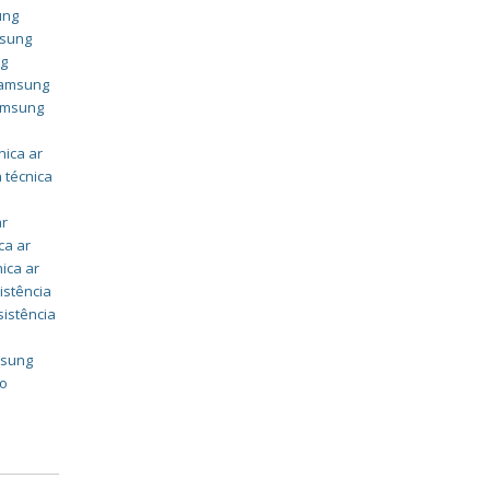
ung
msung
ng
 samsung
samsung
nica ar
 técnica
ar
ca ar
nica ar
istência
sistência
msung
do