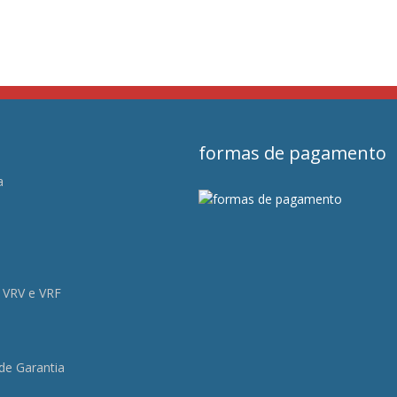
formas de pagamento
a
s
 VRV e VRF
 de Garantia