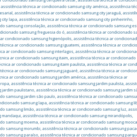
 ar condicionado samsung cerqueira césar
,
assistência técnica ar condicio
,
assistência técnica ar condicionado samsung city américa
,
assistência téc
esarial
,
assistência técnica ar condicionado samsung city jaraguá
,
assistê
 city lapa
,
assistência técnica ar condicionado samsung city pinheirinho
,
onado samsung consolação
,
assistência técnica ar condicionado samsung e
ondicionado samsung freguesia do ó
,
assistência técnica ar condicionado 
a ar condicionado samsung higienópolis
,
assistência técnica ar condiciona
 técnica ar condicionado samsung iguatemi
,
assistência técnica ar condic
nica ar condicionado samsung interlagos
,
assistência técnica ar condicion
écnica ar condicionado samsung itaim
,
assistência técnica ar condicionado
écnica ar condicionado samsung itaim paulista
,
assistência técnica ar con
 técnica ar condicionado samsung jaguaré
,
assistência técnica ar condici
écnica ar condicionado samsung jardim américa
,
assistência técnica ar
uropa
,
assistência técnica ar condicionado samsung jardim paulista
,
assist
 jardim paulistano
,
assistência técnica ar condicionado samsung jardim sã
nado samsung jardim são paulo
,
assistência técnica ar condicionado sams
condicionado samsung lapa
,
assistência técnica ar condicionado samsung l
nado samsung limão
,
assistência técnica ar condicionado samsung luz
,
assi
ng mandaqui
,
assistência técnica ar condicionado samsung mirandópolis
,
onado samsung moema
,
assistência técnica ar condicionado samsung mooc
onado samsung morumbi
,
assistência técnica ar condicionado samsung pa
nado samsung paraíso
,
assistência técnica ar condicionado samsung parqu