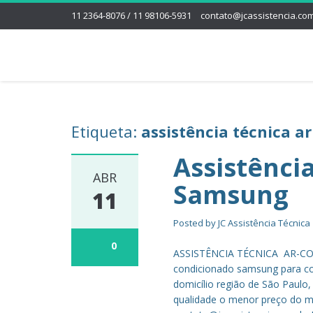
11 2364-8076 / 11 98106-5931
contato@jcassistencia.com
Etiqueta:
assistência técnica a
Assistênci
ABR
Samsung
11
Posted by
JC Assistência Técnica
0
ASSISTÊNCIA TÉCNICA AR-CON
condicionado samsung para co
domicílio região de São Paulo
qualidade o menor preço do me