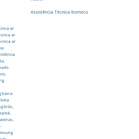
Assistência Técnica Komeco
cnica ar
écnica ar
écnica ar
ia
istência
ta
,
onado
cio
,
ung
g barra
 bela
ng brás
,
tantã
,
aieiras
,
o
samsung