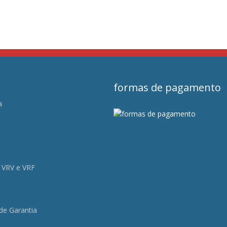
formas de pagamento
a
s
 VRV e VRF
 de Garantia