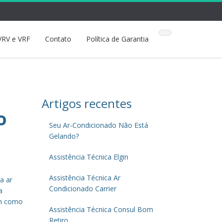
VRV e VRF
Contato
Política de Garantia
Artigos recentes
o
Seu Ar-Condicionado Não Está
Gelando?
Assistência Técnica Elgin
Assistência Técnica Ar
a ar
Condicionado Carrier
a
em como
Assistência Técnica Consul Bom
Retiro