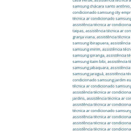
casa verde
,
assistência técnica
samsung chácara santo antônio
condicionado samsung city empr
técnica ar condicionado samsung
assistência técnica ar condici
taipas
,
assistência técnica ar c
granja viana
,
assistência técnic
samsung ibirapuera
,
assistência
samsung imirim
,
assistência téc
samsung ipiranga
,
assistência t
samsung itaim bibi
,
assistência t
samsung jabaquara
,
assistência
samsung jaraguá
,
assistência t
condicionado samsung jardim e
técnica ar condicionado samsung
assistência técnica ar condicio
jardins
,
assistência técnica ar 
assistência técnica ar condicio
técnica ar condicionado samsu
assistência técnica ar condici
assistência técnica ar condici
assistência técnica ar condicio