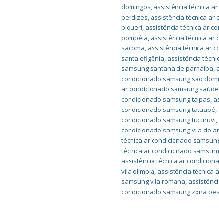
domingos
,
assistência técnica 
perdizes
,
assistência técnica ar
piqueri
,
assistência técnica ar c
pompéia
,
assistência técnica a
sacomã
,
assistência técnica ar 
santa efigênia
,
assistência técn
samsung santana de parnaíba
,
condicionado samsung são dom
ar condicionado samsung saúde
condicionado samsung taipas
,
a
condicionado samsung tatuapé
,
condicionado samsung tucuruvi
,
condicionado samsung vila do a
técnica ar condicionado samsung
técnica ar condicionado samsung
assistência técnica ar condicio
vila olímpia
,
assistência técnica
samsung vila romana
,
assistênc
condicionado samsung zona oes