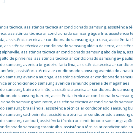
[…]
ncia técnica
,
assistência técnica ar condicionado samsung
,
assistência té
anca
,
assistência técnica ar condicionado samsung água fria
,
assistência t
nda
,
assistência técnica ar condicionado samsung água rasa
,
assistência t
ão
,
assistência técnica ar condicionado samsung aldeia da serra
,
assistênc
 alphaville
,
assistência técnica ar condicionado samsung alto da lapa
,
ass
 alto de pinheiros
,
assistência técnica ar condicionado samsung av paulis
ado samsung avenida brigadeiro faria lima
,
assistência técnica ar condici
 antônio
,
assistência técnica ar condicionado samsung avenida do anastá
nado samsung avenida mutinga
,
assistência técnica ar condicionado sams
cnica ar condicionado samsung avenida raimundo pereira de magalhães
,
nado samsung bairro do limão
,
assistência técnica ar condicionado samsun
ondicionado samsung barueri
,
assistência técnica ar condicionado samsung
dicionado samsung bom retiro
,
assistência técnica ar condicionado samsu
nado samsung brasilândia
,
assistência técnica ar condicionado samsung bu
nado samsung cachoeirinha
,
assistência técnica ar condicionado samsung c
nado samsung cambuci
,
assistência técnica ar condicionado samsung capã
 condicionado samsung carapicuíba
,
assistência técnica ar condicionado 