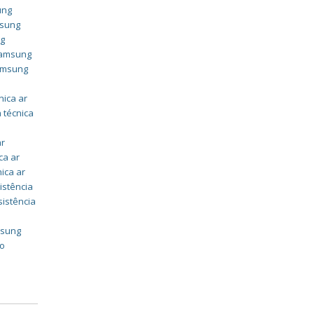
ung
msung
ng
 samsung
samsung
nica ar
 técnica
ar
ca ar
nica ar
istência
sistência
msung
do