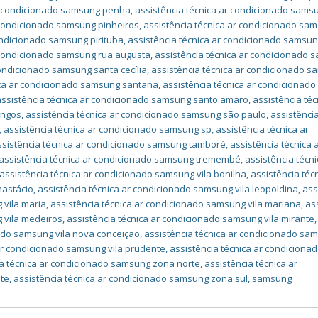
ar condicionado samsung penha
,
assistência técnica ar condicionado sams
 condicionado samsung pinheiros
,
assistência técnica ar condicionado sa
ondicionado samsung pirituba
,
assistência técnica ar condicionado samsu
r condicionado samsung rua augusta
,
assistência técnica ar condicionado
condicionado samsung santa cecília
,
assistência técnica ar condicionado 
ica ar condicionado samsung santana
,
assistência técnica ar condicionado
assistência técnica ar condicionado samsung santo amaro
,
assistência téc
ingos
,
assistência técnica ar condicionado samsung são paulo
,
assistência
,
assistência técnica ar condicionado samsung sp
,
assistência técnica ar
ssistência técnica ar condicionado samsung tamboré
,
assistência técnica 
assistência técnica ar condicionado samsung tremembé
,
assistência técni
assistência técnica ar condicionado samsung vila bonilha
,
assistência téc
nastácio
,
assistência técnica ar condicionado samsung vila leopoldina
,
ass
 vila maria
,
assistência técnica ar condicionado samsung vila mariana
,
as
 vila medeiros
,
assistência técnica ar condicionado samsung vila mirante
,
nado samsung vila nova conceição
,
assistência técnica ar condicionado sa
 ar condicionado samsung vila prudente
,
assistência técnica ar condiciona
ia técnica ar condicionado samsung zona norte
,
assistência técnica ar
te
,
assistência técnica ar condicionado samsung zona sul
,
samsung