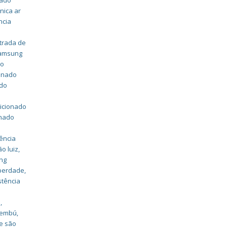
nado
nica ar
ncia
strada de
samsung
do
ionado
ado
dicionado
onado
ência
o luiz
,
ung
iberdade
,
stência
a
,
caembú
,
e são