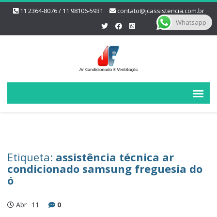
11 2364-8076 / 11 98106-5931
contato@jcassistencia.com.br
Whatsapp
Etiqueta:
assistência técnica ar
condicionado samsung freguesia do
ó
Abr
11
0