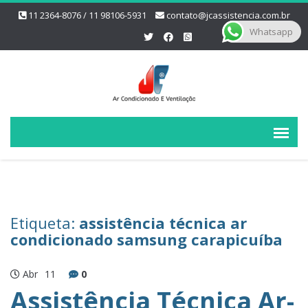
11 2364-8076 / 11 98106-5931
contato@jcassistencia.com.br
Whatsapp
Etiqueta:
assistência técnica ar
condicionado samsung carapicuíba
Abr
11
0
Assistência Técnica Ar-