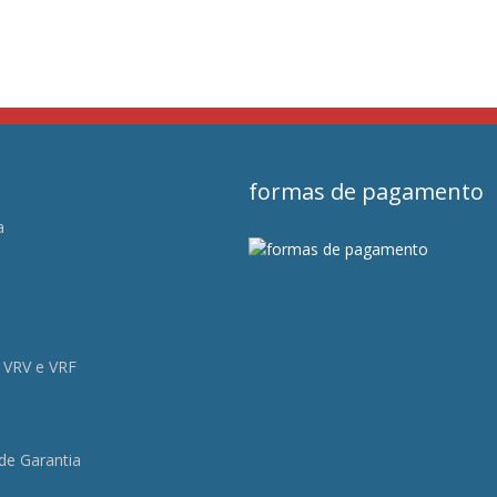
formas de pagamento
a
s
 VRV e VRF
 de Garantia