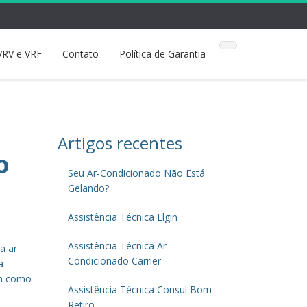
VRV e VRF
Contato
Política de Garantia
Artigos recentes
o
Seu Ar-Condicionado Não Está
Gelando?
Assistência Técnica Elgin
Assistência Técnica Ar
a ar
Condicionado Carrier
a
em como
Assistência Técnica Consul Bom
Retiro