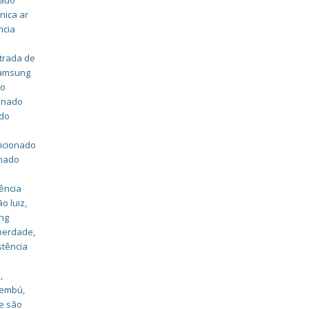
nado
nica ar
ncia
strada de
samsung
do
ionado
ado
dicionado
onado
ência
o luiz
,
ung
iberdade
,
stência
a
,
caembú
,
e são