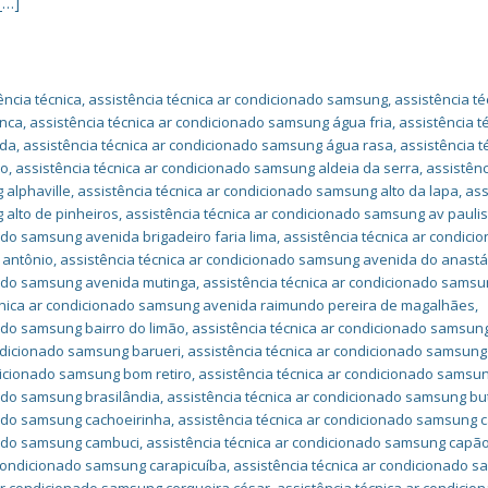
[…]
ncia técnica
,
assistência técnica ar condicionado samsung
,
assistência té
anca
,
assistência técnica ar condicionado samsung água fria
,
assistência t
nda
,
assistência técnica ar condicionado samsung água rasa
,
assistência t
ão
,
assistência técnica ar condicionado samsung aldeia da serra
,
assistênc
 alphaville
,
assistência técnica ar condicionado samsung alto da lapa
,
ass
 alto de pinheiros
,
assistência técnica ar condicionado samsung av paulis
ado samsung avenida brigadeiro faria lima
,
assistência técnica ar condici
 antônio
,
assistência técnica ar condicionado samsung avenida do anastá
nado samsung avenida mutinga
,
assistência técnica ar condicionado sams
cnica ar condicionado samsung avenida raimundo pereira de magalhães
,
nado samsung bairro do limão
,
assistência técnica ar condicionado samsun
ondicionado samsung barueri
,
assistência técnica ar condicionado samsung
dicionado samsung bom retiro
,
assistência técnica ar condicionado samsu
nado samsung brasilândia
,
assistência técnica ar condicionado samsung bu
nado samsung cachoeirinha
,
assistência técnica ar condicionado samsung c
nado samsung cambuci
,
assistência técnica ar condicionado samsung capã
 condicionado samsung carapicuíba
,
assistência técnica ar condicionado 