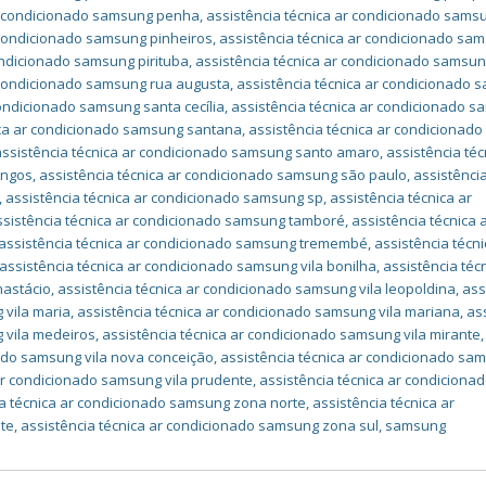
ar condicionado samsung penha
,
assistência técnica ar condicionado sams
 condicionado samsung pinheiros
,
assistência técnica ar condicionado sa
ondicionado samsung pirituba
,
assistência técnica ar condicionado samsu
r condicionado samsung rua augusta
,
assistência técnica ar condicionado
condicionado samsung santa cecília
,
assistência técnica ar condicionado 
ica ar condicionado samsung santana
,
assistência técnica ar condicionado
assistência técnica ar condicionado samsung santo amaro
,
assistência téc
ingos
,
assistência técnica ar condicionado samsung são paulo
,
assistência
,
assistência técnica ar condicionado samsung sp
,
assistência técnica ar
ssistência técnica ar condicionado samsung tamboré
,
assistência técnica 
assistência técnica ar condicionado samsung tremembé
,
assistência técni
assistência técnica ar condicionado samsung vila bonilha
,
assistência téc
nastácio
,
assistência técnica ar condicionado samsung vila leopoldina
,
ass
 vila maria
,
assistência técnica ar condicionado samsung vila mariana
,
as
 vila medeiros
,
assistência técnica ar condicionado samsung vila mirante
,
nado samsung vila nova conceição
,
assistência técnica ar condicionado sa
 ar condicionado samsung vila prudente
,
assistência técnica ar condiciona
ia técnica ar condicionado samsung zona norte
,
assistência técnica ar
te
,
assistência técnica ar condicionado samsung zona sul
,
samsung