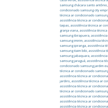
casa verde
,
assistência técnica
samsung chácara santo antônio
condicionado samsung city empr
técnica ar condicionado samsung
assistência técnica ar condici
taipas
,
assistência técnica ar c
granja viana
,
assistência técnic
samsung ibirapuera
,
assistência
samsung imirim
,
assistência téc
samsung ipiranga
,
assistência t
samsung itaim bibi
,
assistência t
samsung jabaquara
,
assistência
samsung jaraguá
,
assistência t
condicionado samsung jardim e
técnica ar condicionado samsung
assistência técnica ar condicio
jardins
,
assistência técnica ar 
assistência técnica ar condicio
técnica ar condicionado samsu
assistência técnica ar condici
assistência técnica ar condici
assistência técnica ar condicio