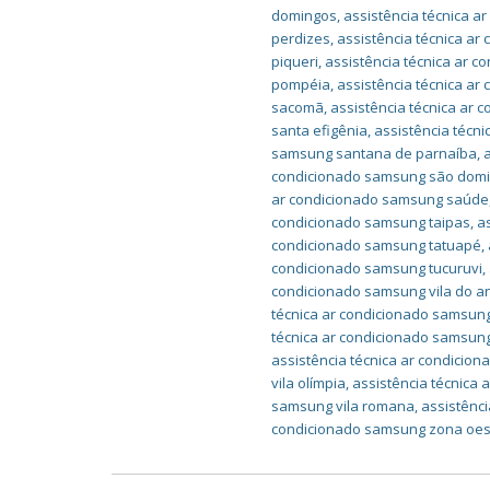
domingos
,
assistência técnica 
perdizes
,
assistência técnica ar
piqueri
,
assistência técnica ar c
pompéia
,
assistência técnica a
sacomã
,
assistência técnica ar 
santa efigênia
,
assistência técn
samsung santana de parnaíba
,
condicionado samsung são dom
ar condicionado samsung saúde
condicionado samsung taipas
,
a
condicionado samsung tatuapé
,
condicionado samsung tucuruvi
,
condicionado samsung vila do a
técnica ar condicionado samsung
técnica ar condicionado samsung
assistência técnica ar condicio
vila olímpia
,
assistência técnica
samsung vila romana
,
assistênc
condicionado samsung zona oes