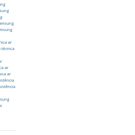
ung
msung
ng
 samsung
samsung
nica ar
 técnica
ar
ca ar
nica ar
istência
sistência
msung
do