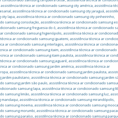
 ar condicionado samsung cerqueira césar
,
assistência técnica ar condicio
,
assistência técnica ar condicionado samsung city américa
,
assistência téc
esarial
,
assistência técnica ar condicionado samsung city jaraguá
,
assistê
 city lapa
,
assistência técnica ar condicionado samsung city pinheirinho
,
onado samsung consolação
,
assistência técnica ar condicionado samsung e
ondicionado samsung freguesia do ó
,
assistência técnica ar condicionado 
a ar condicionado samsung higienópolis
,
assistência técnica ar condiciona
 técnica ar condicionado samsung iguatemi
,
assistência técnica ar condic
nica ar condicionado samsung interlagos
,
assistência técnica ar condicion
écnica ar condicionado samsung itaim
,
assistência técnica ar condicionado
écnica ar condicionado samsung itaim paulista
,
assistência técnica ar con
 técnica ar condicionado samsung jaguaré
,
assistência técnica ar condici
écnica ar condicionado samsung jardim américa
,
assistência técnica ar
uropa
,
assistência técnica ar condicionado samsung jardim paulista
,
assist
 jardim paulistano
,
assistência técnica ar condicionado samsung jardim sã
nado samsung jardim são paulo
,
assistência técnica ar condicionado sams
condicionado samsung lapa
,
assistência técnica ar condicionado samsung l
nado samsung limão
,
assistência técnica ar condicionado samsung luz
,
assi
ng mandaqui
,
assistência técnica ar condicionado samsung mirandópolis
,
onado samsung moema
,
assistência técnica ar condicionado samsung mooc
onado samsung morumbi
,
assistência técnica ar condicionado samsung pa
nado samsung paraíso
,
assistência técnica ar condicionado samsung parqu