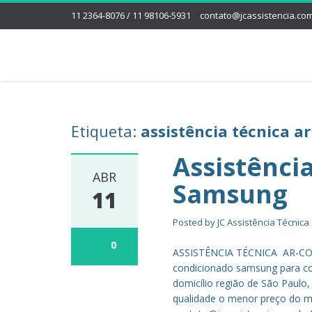
11 2364-8076 / 11 98106-5931
contato@jcassistencia.com
Etiqueta:
assistência técnica a
Assistênci
ABR
Samsung
11
Posted by
JC Assistência Técnica
0
ASSISTÊNCIA TÉCNICA AR-CON
condicionado samsung para co
domicílio região de São Paulo
qualidade o menor preço do me