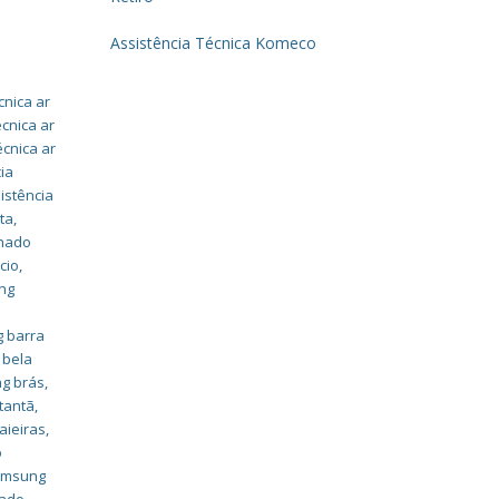
Assistência Técnica Komeco
cnica ar
écnica ar
écnica ar
ia
istência
ta
,
onado
cio
,
ung
g barra
 bela
ng brás
,
tantã
,
aieiras
,
o
samsung