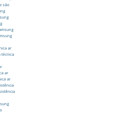
e são
ung
msung
ng
 samsung
samsung
nica ar
 técnica
ar
ca ar
nica ar
istência
sistência
msung
do