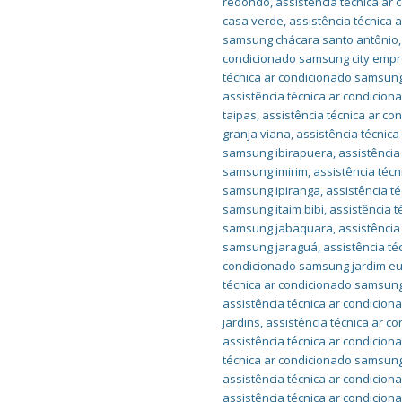
redondo
,
assistência técnica ar
casa verde
,
assistência técnica
samsung chácara santo antônio
condicionado samsung city empr
técnica ar condicionado samsung
assistência técnica ar condici
taipas
,
assistência técnica ar c
granja viana
,
assistência técnic
samsung ibirapuera
,
assistência
samsung imirim
,
assistência téc
samsung ipiranga
,
assistência t
samsung itaim bibi
,
assistência t
samsung jabaquara
,
assistência
samsung jaraguá
,
assistência t
condicionado samsung jardim e
técnica ar condicionado samsung
assistência técnica ar condicio
jardins
,
assistência técnica ar 
assistência técnica ar condicio
técnica ar condicionado samsu
assistência técnica ar condici
assistência técnica ar condici