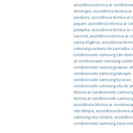
assistência técnica ar condicio
domingos
,
assistência técnica 
perdizes
,
assistência técnica ar
piqueri
,
assistência técnica ar c
pompéia
,
assistência técnica a
sacomã
,
assistência técnica ar 
santa efigênia
,
assistência técn
samsung santana de parnaíba
,
condicionado samsung são dom
ar condicionado samsung saúde
condicionado samsung taipas
,
a
condicionado samsung tatuapé
,
condicionado samsung tucuruvi
,
condicionado samsung vila do a
técnica ar condicionado samsung
técnica ar condicionado samsung
assistência técnica ar condicio
vila olímpia
,
assistência técnica
samsung vila romana
,
assistênc
condicionado samsung zona oes