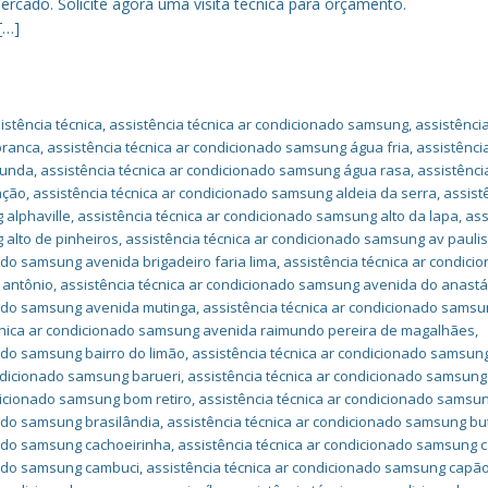
rcado. Solicite agora uma visita técnica para orçamento.
[…]
stência técnica
,
assistência técnica ar condicionado samsung
,
assistência
branca
,
assistência técnica ar condicionado samsung água fria
,
assistênci
funda
,
assistência técnica ar condicionado samsung água rasa
,
assistênci
ação
,
assistência técnica ar condicionado samsung aldeia da serra
,
assist
 alphaville
,
assistência técnica ar condicionado samsung alto da lapa
,
ass
 alto de pinheiros
,
assistência técnica ar condicionado samsung av paulis
ado samsung avenida brigadeiro faria lima
,
assistência técnica ar condici
 antônio
,
assistência técnica ar condicionado samsung avenida do anastá
nado samsung avenida mutinga
,
assistência técnica ar condicionado sams
cnica ar condicionado samsung avenida raimundo pereira de magalhães
,
nado samsung bairro do limão
,
assistência técnica ar condicionado samsun
ondicionado samsung barueri
,
assistência técnica ar condicionado samsung
dicionado samsung bom retiro
,
assistência técnica ar condicionado samsu
nado samsung brasilândia
,
assistência técnica ar condicionado samsung bu
nado samsung cachoeirinha
,
assistência técnica ar condicionado samsung c
nado samsung cambuci
,
assistência técnica ar condicionado samsung capã