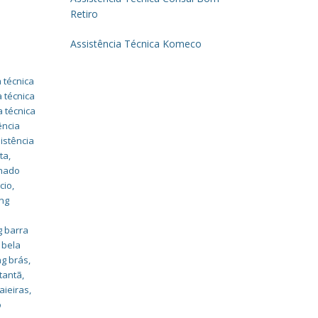
Retiro
Assistência Técnica Komeco
 técnica
a técnica
a técnica
ência
istência
ta
,
onado
cio
,
ung
g barra
 bela
ng brás
,
tantã
,
aieiras
,
o