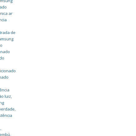
samsung
nado
nica ar
ncia
strada de
samsung
do
ionado
ado
dicionado
onado
ência
o luiz
,
ung
iberdade
,
stência
a
,
caembú
,