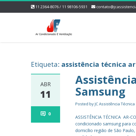
11 2364-8076 / 11 98106-5931
contato@jcassistenci
Etiqueta:
assistência técnica a
Assistênci
ABR
Samsung
11
Posted by
JC Assistência Técnica
0
ASSISTÊNCIA TÉCNICA AR-CON
condicionado samsung para co
domicílio região de São Paulo