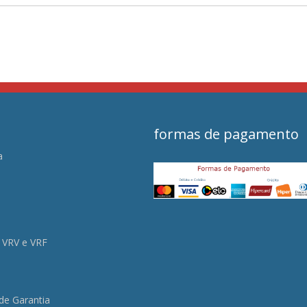
formas de pagamento
a
s
 VRV e VRF
 de Garantia