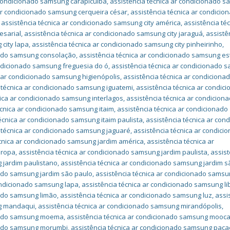
 condicionado samsung carapicuíba
,
assistência técnica ar condicionado 
 ar condicionado samsung cerqueira césar
,
assistência técnica ar condicio
,
assistência técnica ar condicionado samsung city américa
,
assistência téc
esarial
,
assistência técnica ar condicionado samsung city jaraguá
,
assistê
 city lapa
,
assistência técnica ar condicionado samsung city pinheirinho
,
onado samsung consolação
,
assistência técnica ar condicionado samsung e
ondicionado samsung freguesia do ó
,
assistência técnica ar condicionado 
a ar condicionado samsung higienópolis
,
assistência técnica ar condiciona
 técnica ar condicionado samsung iguatemi
,
assistência técnica ar condic
nica ar condicionado samsung interlagos
,
assistência técnica ar condicion
écnica ar condicionado samsung itaim
,
assistência técnica ar condicionado
écnica ar condicionado samsung itaim paulista
,
assistência técnica ar con
 técnica ar condicionado samsung jaguaré
,
assistência técnica ar condici
écnica ar condicionado samsung jardim américa
,
assistência técnica ar
uropa
,
assistência técnica ar condicionado samsung jardim paulista
,
assist
 jardim paulistano
,
assistência técnica ar condicionado samsung jardim sã
nado samsung jardim são paulo
,
assistência técnica ar condicionado sams
condicionado samsung lapa
,
assistência técnica ar condicionado samsung l
nado samsung limão
,
assistência técnica ar condicionado samsung luz
,
assi
ng mandaqui
,
assistência técnica ar condicionado samsung mirandópolis
,
onado samsung moema
,
assistência técnica ar condicionado samsung mooc
onado samsung morumbi
,
assistência técnica ar condicionado samsung pa