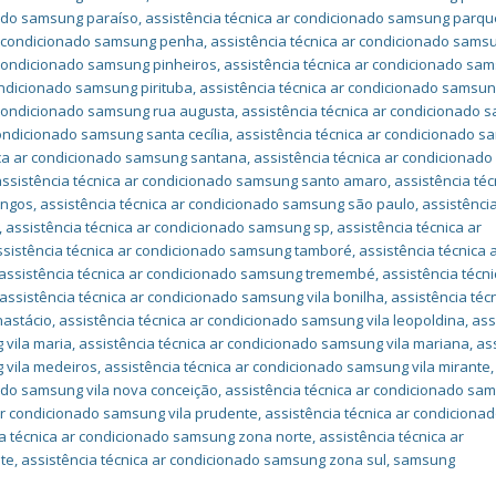
nado samsung paraíso
,
assistência técnica ar condicionado samsung parqu
ar condicionado samsung penha
,
assistência técnica ar condicionado sams
 condicionado samsung pinheiros
,
assistência técnica ar condicionado sa
ondicionado samsung pirituba
,
assistência técnica ar condicionado samsu
r condicionado samsung rua augusta
,
assistência técnica ar condicionado
condicionado samsung santa cecília
,
assistência técnica ar condicionado 
ica ar condicionado samsung santana
,
assistência técnica ar condicionado
assistência técnica ar condicionado samsung santo amaro
,
assistência téc
ingos
,
assistência técnica ar condicionado samsung são paulo
,
assistência
,
assistência técnica ar condicionado samsung sp
,
assistência técnica ar
ssistência técnica ar condicionado samsung tamboré
,
assistência técnica 
assistência técnica ar condicionado samsung tremembé
,
assistência técni
assistência técnica ar condicionado samsung vila bonilha
,
assistência téc
nastácio
,
assistência técnica ar condicionado samsung vila leopoldina
,
ass
 vila maria
,
assistência técnica ar condicionado samsung vila mariana
,
as
 vila medeiros
,
assistência técnica ar condicionado samsung vila mirante
,
nado samsung vila nova conceição
,
assistência técnica ar condicionado sa
 ar condicionado samsung vila prudente
,
assistência técnica ar condiciona
ia técnica ar condicionado samsung zona norte
,
assistência técnica ar
te
,
assistência técnica ar condicionado samsung zona sul
,
samsung