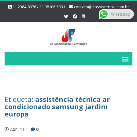
11 2364-8076 / 11 98106-5931
contato@jcassistencia.com.br
Whatsapp
Etiqueta:
assistência técnica ar
condicionado samsung jardim
europa
Abr
11
0