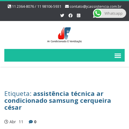
11 2364-8076 / 11 98106-5931
contato@jcassistencia.com.br
Whatsapp
Etiqueta:
assistência técnica ar
condicionado samsung cerqueira
césar
Abr
11
0