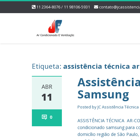
11 2364-8076 / 11 98106-5931
contato@jcassistenci
Etiqueta:
assistência técnica a
Assistênci
ABR
Samsung
11
Posted by
JC Assistência Técnica
0
ASSISTÊNCIA TÉCNICA AR-CON
condicionado samsung para co
domicílio região de São Paulo