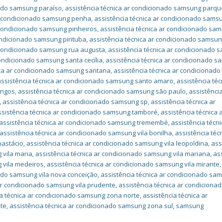
nado samsung paraíso
,
assistência técnica ar condicionado samsung parqu
ar condicionado samsung penha
,
assistência técnica ar condicionado sams
 condicionado samsung pinheiros
,
assistência técnica ar condicionado sa
ondicionado samsung pirituba
,
assistência técnica ar condicionado samsu
r condicionado samsung rua augusta
,
assistência técnica ar condicionado
condicionado samsung santa cecília
,
assistência técnica ar condicionado 
ica ar condicionado samsung santana
,
assistência técnica ar condicionado
assistência técnica ar condicionado samsung santo amaro
,
assistência téc
ingos
,
assistência técnica ar condicionado samsung são paulo
,
assistência
,
assistência técnica ar condicionado samsung sp
,
assistência técnica ar
ssistência técnica ar condicionado samsung tamboré
,
assistência técnica 
assistência técnica ar condicionado samsung tremembé
,
assistência técni
assistência técnica ar condicionado samsung vila bonilha
,
assistência téc
nastácio
,
assistência técnica ar condicionado samsung vila leopoldina
,
ass
 vila maria
,
assistência técnica ar condicionado samsung vila mariana
,
as
 vila medeiros
,
assistência técnica ar condicionado samsung vila mirante
,
nado samsung vila nova conceição
,
assistência técnica ar condicionado sa
 ar condicionado samsung vila prudente
,
assistência técnica ar condiciona
ia técnica ar condicionado samsung zona norte
,
assistência técnica ar
te
,
assistência técnica ar condicionado samsung zona sul
,
samsung