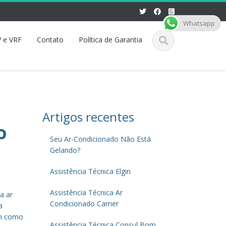
Whatsapp
 e VRF
Contato
Política de Garantia
Artigos recentes
o
Seu Ar-Condicionado Não Está
Gelando?
Assistência Técnica Elgin
Assistência Técnica Ar
a ar
Condicionado Carrier
a
em como
Assistência Técnica Consul Bom