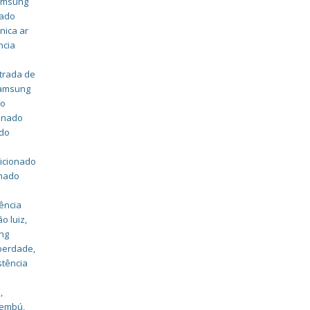
samsung
nado
nica ar
ncia
strada de
samsung
do
ionado
ado
dicionado
onado
ência
o luiz
,
ung
iberdade
,
stência
a
,
caembú
,