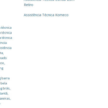
Retiro
Assistência Técnica Komeco
 técnica
a técnica
a técnica
ência
istência
ta
,
onado
cio
,
ung
g barra
 bela
ng brás
,
tantã
,
aieiras
,
o