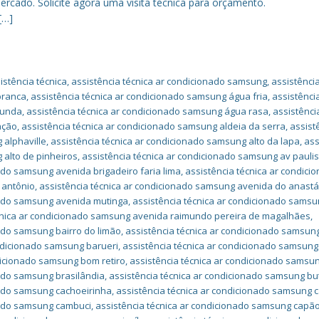
rcado. Solicite agora uma visita técnica para orçamento.
[…]
stência técnica
,
assistência técnica ar condicionado samsung
,
assistência
branca
,
assistência técnica ar condicionado samsung água fria
,
assistênci
funda
,
assistência técnica ar condicionado samsung água rasa
,
assistênci
ação
,
assistência técnica ar condicionado samsung aldeia da serra
,
assist
 alphaville
,
assistência técnica ar condicionado samsung alto da lapa
,
ass
 alto de pinheiros
,
assistência técnica ar condicionado samsung av paulis
ado samsung avenida brigadeiro faria lima
,
assistência técnica ar condici
 antônio
,
assistência técnica ar condicionado samsung avenida do anastá
nado samsung avenida mutinga
,
assistência técnica ar condicionado sams
cnica ar condicionado samsung avenida raimundo pereira de magalhães
,
nado samsung bairro do limão
,
assistência técnica ar condicionado samsun
ondicionado samsung barueri
,
assistência técnica ar condicionado samsung
dicionado samsung bom retiro
,
assistência técnica ar condicionado samsu
nado samsung brasilândia
,
assistência técnica ar condicionado samsung bu
nado samsung cachoeirinha
,
assistência técnica ar condicionado samsung c
nado samsung cambuci
,
assistência técnica ar condicionado samsung capã