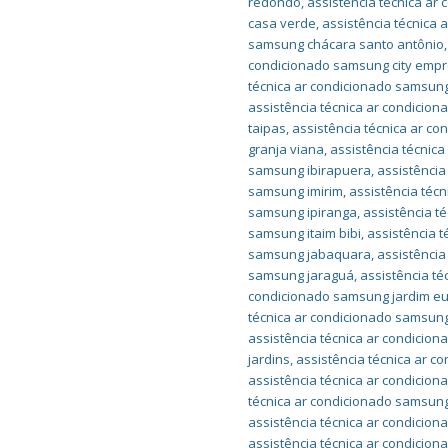
redondo
,
assistência técnica ar
casa verde
,
assistência técnica
samsung chácara santo antônio
condicionado samsung city empr
técnica ar condicionado samsung
assistência técnica ar condici
taipas
,
assistência técnica ar c
granja viana
,
assistência técnic
samsung ibirapuera
,
assistência
samsung imirim
,
assistência téc
samsung ipiranga
,
assistência t
samsung itaim bibi
,
assistência t
samsung jabaquara
,
assistência
samsung jaraguá
,
assistência t
condicionado samsung jardim e
técnica ar condicionado samsung
assistência técnica ar condicio
jardins
,
assistência técnica ar 
assistência técnica ar condicio
técnica ar condicionado samsu
assistência técnica ar condici
assistência técnica ar condici