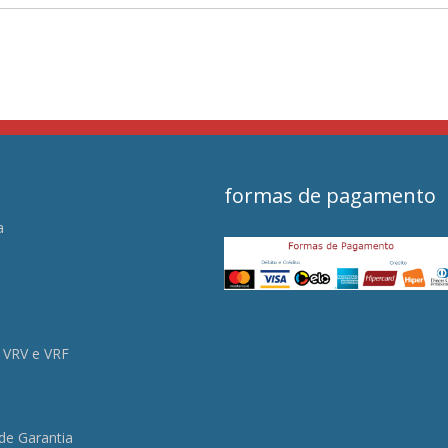
formas de pagamento
a
s
 VRV e VRF
 de Garantia