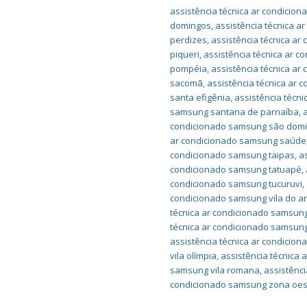
assistência técnica ar condicio
domingos
,
assistência técnica 
perdizes
,
assistência técnica ar
piqueri
,
assistência técnica ar c
pompéia
,
assistência técnica a
sacomã
,
assistência técnica ar 
santa efigênia
,
assistência técn
samsung santana de parnaíba
,
condicionado samsung são dom
ar condicionado samsung saúde
condicionado samsung taipas
,
a
condicionado samsung tatuapé
,
condicionado samsung tucuruvi
,
condicionado samsung vila do a
técnica ar condicionado samsung
técnica ar condicionado samsung
assistência técnica ar condicio
vila olímpia
,
assistência técnica
samsung vila romana
,
assistênc
condicionado samsung zona oes