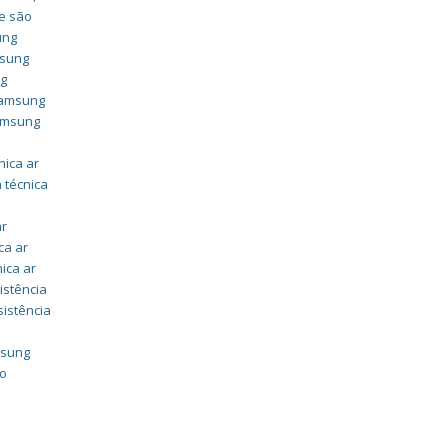
e são
ung
msung
ng
 samsung
samsung
nica ar
 técnica
ar
ca ar
nica ar
istência
sistência
msung
do