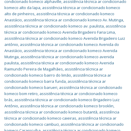
condicionado komeco alphaville
,
assistência técnica ar condicionado
komeco alto da lapa
,
assistência técnica ar condicionado komeco
alto de pinheiros
,
assistência técnica ar condicionado komeco
Anastácio
,
assistência técnica ar condicionado komeco Av. Mutinga
,
assistência técnica ar condicionado komeco av. paulista
,
assistência
técnica ar condicionado komeco Avenida Brigadeiro Faria Lima
,
assistência técnica ar condicionado komeco Avenida Brigadeiro Luiz
antônio
,
assistência técnica ar condicionado komeco Avenida do
Anastácio
,
assistência técnica ar condicionado komeco Avenida
Mutinga
,
assistência técnica ar condicionado komeco avenida
paulista
,
assistência técnica ar condicionado komeco Avenida
Raimundo Pereira de Magalhães
,
assistência técnica ar
condicionado komeco bairro do limão
,
assistência técnica ar
condicionado komeco barra funda
,
assistência técnica ar
condicionado komeco barueri
,
assistência técnica ar condicionado
komeco bom retiro
,
assistência técnica ar condicionado komeco
brás
,
assistência técnica ar condicionado komeco Brigadeiro Luiz
Antônio
,
assistência técnica ar condicionado komeco brooklin
,
assistência técnica ar condicionado komeco butantã
,
assistência
técnica ar condicionado komeco caieiras
,
assistência técnica ar
condicionado komeco cambuci
,
assistência técnica ar condicionado
komeco Carapicuíba
,
assistência técnica ar condicionado komeco