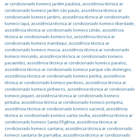
ar condicionado komeco jardim paulista
,
assistência técnica ar
condicionado komeco jardim são paulo
,
assistência técnica ar
condicionado komeco jardins
,
assistência técnica ar condicionado
komeco lapa
,
assistência técnica ar condicionado komeco liberdade
,
assistência técnica ar condicionado komeco Limão
,
assistência
técnica ar condicionado komeco luz
,
assistência técnica ar
condicionado komeco mandaqui
,
assistência técnica ar
condicionado komeco mooca
,
assistência técnica ar condicionado
komeco morumbi
,
assistência técnica ar condicionado komeco
pacaembú
,
assistência técnica ar condicionado komeco paraíso
,
assistência técnica ar condicionado komeco parque são domingos
,
assistência técnica ar condicionado komeco penha
,
assistência
técnica ar condicionado komeco perdizes
,
assistência técnica ar
condicionado komeco pinheiros
,
assistência técnica ar condicionado
komeco piqueri
,
assistência técnica ar condicionado komeco
pirituba
,
assistência técnica ar condicionado komeco pompéia
,
assistência técnica ar condicionado komeco sacomã
,
assistência
técnica ar condicionado komeco santa cecília
,
assistência técnica ar
condicionado komeco Santa Efigênia
,
assistência técnica ar
condicionado komeco santana
,
assistência técnica ar condicionado
komeco santana de parnaíba
,
assistência técnica ar condicionado