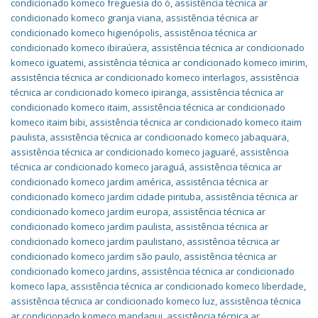
condicionado komeco freguesia do ó
,
assistência técnica ar
condicionado komeco granja viana
,
assistência técnica ar
condicionado komeco higienópolis
,
assistência técnica ar
condicionado komeco ibiraúera
,
assistência técnica ar condicionado
komeco iguatemi
,
assistência técnica ar condicionado komeco imirim
,
assistência técnica ar condicionado komeco interlagos
,
assistência
técnica ar condicionado komeco ipiranga
,
assistência técnica ar
condicionado komeco itaim
,
assistência técnica ar condicionado
komeco itaim bibi
,
assistência técnica ar condicionado komeco itaim
paulista
,
assistência técnica ar condicionado komeco jabaquara
,
assistência técnica ar condicionado komeco jaguaré
,
assistência
técnica ar condicionado komeco jaraguá
,
assistência técnica ar
condicionado komeco jardim américa
,
assistência técnica ar
condicionado komeco jardim cidade pirituba
,
assistência técnica ar
condicionado komeco jardim europa
,
assistência técnica ar
condicionado komeco jardim paulista
,
assistência técnica ar
condicionado komeco jardim paulistano
,
assistência técnica ar
condicionado komeco jardim são paulo
,
assistência técnica ar
condicionado komeco jardins
,
assistência técnica ar condicionado
komeco lapa
,
assistência técnica ar condicionado komeco liberdade
,
assistência técnica ar condicionado komeco luz
,
assistência técnica
ar condicionado komeco mandaqui
,
assistência técnica ar