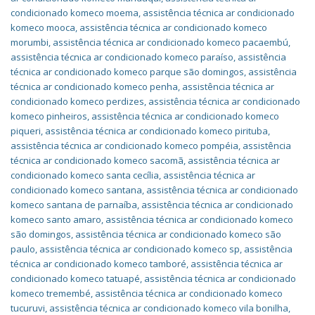
condicionado komeco moema
,
assistência técnica ar condicionado
komeco mooca
,
assistência técnica ar condicionado komeco
morumbi
,
assistência técnica ar condicionado komeco pacaembú
,
assistência técnica ar condicionado komeco paraíso
,
assistência
técnica ar condicionado komeco parque são domingos
,
assistência
técnica ar condicionado komeco penha
,
assistência técnica ar
condicionado komeco perdizes
,
assistência técnica ar condicionado
komeco pinheiros
,
assistência técnica ar condicionado komeco
piqueri
,
assistência técnica ar condicionado komeco pirituba
,
assistência técnica ar condicionado komeco pompéia
,
assistência
técnica ar condicionado komeco sacomã
,
assistência técnica ar
condicionado komeco santa cecília
,
assistência técnica ar
condicionado komeco santana
,
assistência técnica ar condicionado
komeco santana de parnaíba
,
assistência técnica ar condicionado
komeco santo amaro
,
assistência técnica ar condicionado komeco
são domingos
,
assistência técnica ar condicionado komeco são
paulo
,
assistência técnica ar condicionado komeco sp
,
assistência
técnica ar condicionado komeco tamboré
,
assistência técnica ar
condicionado komeco tatuapé
,
assistência técnica ar condicionado
komeco tremembé
,
assistência técnica ar condicionado komeco
tucuruvi
,
assistência técnica ar condicionado komeco vila bonilha
,