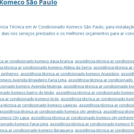
 Komeco São Paulo
ência Técnica em Ar Condicionado Komeco São Paulo, para instalaç
dias nos serviços prestados e os melhores orçamentos para ar cond
ica ar condicionado komeco água branca
,
assistência técnica ar condicio
ia técnica ar condicionado komeco Aldeia da Serra
,
assistência técnica a
 pinheiros
,
assistência técnica ar condicionado komeco Anastácio
,
assist
komeco Avenida Brigadeiro Faria Lima
,
assistência técnica ar condicionado
ndicionado komeco Avenida Mutinga
,
assistência técnica ar condicionado k
ionado komeco bairro do limão
,
assistência técnica ar condicionado kome
nica ar condicionado komeco brás
,
assistência técnica ar condicionado kom
ia técnica ar condicionado komeco caieiras
,
assistência técnica ar condi
assistência técnica ar condicionado komeco city américa
,
assistência técn
komeco City Lapa
,
assistência técnica ar condicionado komeco city pinheiri
icionado komeco Faria Lima
,
assistência técnica ar condicionado komeco f
cnica ar condicionado komeco Ibirapuera
,
assistência técnica ar condicio