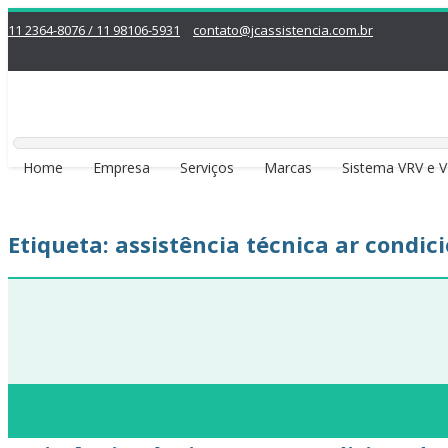
11 2364-8076 / 11 98106-5931
contato@jcassistencia.com.br
Home
Empresa
Serviços
Marcas
Sistema VRV e 
Etiqueta:
assistência técnica ar condi