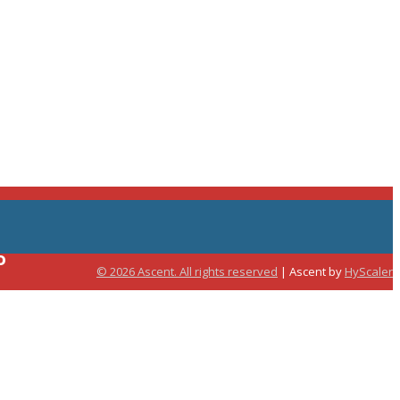
o
© 2026 Ascent. All rights reserved
|
Ascent by
HyScaler