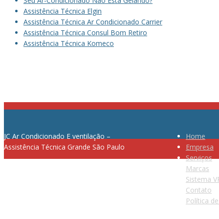
Seu Ar-Condicionado Não Está Gelando?
Assistência Técnica Elgin
Assistência Técnica Ar Condicionado Carrier
Assistência Técnica Consul Bom Retiro
Assistência Técnica Komeco
JC Ar Condicionado E ventilação –
Home
Assistência Técnica Grande São Paulo
Empresa
Serviços
Marcas
Sistema V
Telefone: (11) 2364-8076
Contato
Política d
E-mail: contato@jcassistencia.com.br