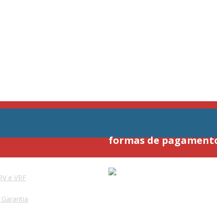
formas de pagament
RV e VRF
e Garantia