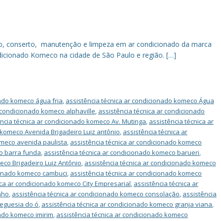
ão, conserto, manutenção e limpeza em ar condicionado da marca
icionado Komeco na cidade de São Paulo e região. […]
nado komeco água fria
,
assistência técnica ar condicionado komeco Água
r condicionado komeco alphaville
,
assistência técnica ar condicionado
ência técnica ar condicionado komeco Av. Mutinga
,
assistência técnica ar
 komeco Avenida Brigadeiro Luiz antônio
,
assistência técnica ar
omeco avenida paulista
,
assistência técnica ar condicionado komeco
co barra funda
,
assistência técnica ar condicionado komeco barueri
,
eco Brigadeiro Luiz Antônio
,
assistência técnica ar condicionado komeco
cionado komeco cambuci
,
assistência técnica ar condicionado komeco
ica ar condicionado komeco City Empresarial
,
assistência técnica ar
nho
,
assistência técnica ar condicionado komeco consolação
,
assistência
reguesia do ó
,
assistência técnica ar condicionado komeco granja viana
,
nado komeco imirim
,
assistência técnica ar condicionado komeco