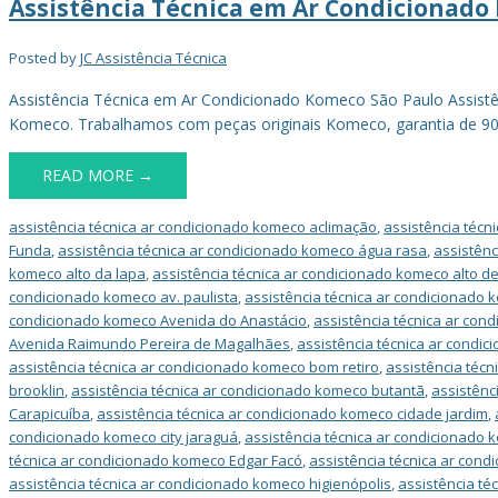
Assistência Técnica em Ar Condicionado
Posted by
JC Assistência Técnica
Assistência Técnica em Ar Condicionado Komeco São Paulo Assist
Komeco. Trabalhamos com peças originais Komeco, garantia de 90 
READ MORE →
assistência técnica ar condicionado komeco aclimação
,
assistência técn
Funda
,
assistência técnica ar condicionado komeco água rasa
,
assistênc
komeco alto da lapa
,
assistência técnica ar condicionado komeco alto de
condicionado komeco av. paulista
,
assistência técnica ar condicionado 
condicionado komeco Avenida do Anastácio
,
assistência técnica ar co
Avenida Raimundo Pereira de Magalhães
,
assistência técnica ar condic
assistência técnica ar condicionado komeco bom retiro
,
assistência téc
brooklin
,
assistência técnica ar condicionado komeco butantã
,
assistênc
Carapicuíba
,
assistência técnica ar condicionado komeco cidade jardim
,
condicionado komeco city jaraguá
,
assistência técnica ar condicionado 
técnica ar condicionado komeco Edgar Facó
,
assistência técnica ar cond
assistência técnica ar condicionado komeco higienópolis
,
assistência té