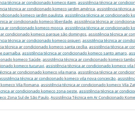
ncia técnica ar condicionado komeco itaim
,
assistência técnica ar condicio
ncia técnica ar condicionado komeco jardim américa
,
assistência técnica
ondicionado komeco jardim paulista
,
assistência técnica ar condicionado 
cnica ar condicionado komeco liberdade
,
assistência técnica ar condicio
nica ar condicionado komeco mooca
,
assistência técnica ar condicionado
ca ar condicionado komeco parque são domingos
,
assistência técnica ar c
ncia técnica ar condicionado komeco piqueri
,
assistência técnica ar condi
ia técnica ar condicionado komeco santa cecília
,
assistência técnica ar c
de parnaíba
,
assistência técnica ar condicionado komeco santo amaro
,
ass
icionado komeco Saúde
,
assistência técnica ar condicionado komeco tamb
icionado komeco tucuruvi
,
assistência técnica ar condicionado komeco vila
técnica ar condicionado komeco vila maria
,
assistência técnica ar condici
assistência técnica ar condicionado komeco vila nova conceição
,
assistênc
do komeco Vila Romana
,
assistência técnica ar condicionado komeco Vila Zat
técnica ar condicionado komeco zona oeste
,
assistência técnica ar condi
meco Zona Sul de São Paulo
,
Assistência Técnica em Ar Condicionado Kom