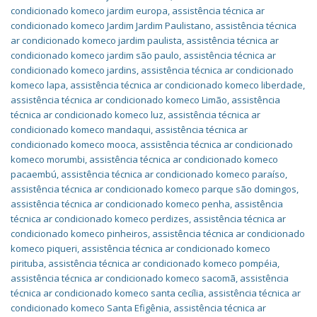
condicionado komeco jardim europa
,
assistência técnica ar
condicionado komeco Jardim Jardim Paulistano
,
assistência técnica
ar condicionado komeco jardim paulista
,
assistência técnica ar
condicionado komeco jardim são paulo
,
assistência técnica ar
condicionado komeco jardins
,
assistência técnica ar condicionado
komeco lapa
,
assistência técnica ar condicionado komeco liberdade
,
assistência técnica ar condicionado komeco Limão
,
assistência
técnica ar condicionado komeco luz
,
assistência técnica ar
condicionado komeco mandaqui
,
assistência técnica ar
condicionado komeco mooca
,
assistência técnica ar condicionado
komeco morumbi
,
assistência técnica ar condicionado komeco
pacaembú
,
assistência técnica ar condicionado komeco paraíso
,
assistência técnica ar condicionado komeco parque são domingos
,
assistência técnica ar condicionado komeco penha
,
assistência
técnica ar condicionado komeco perdizes
,
assistência técnica ar
condicionado komeco pinheiros
,
assistência técnica ar condicionado
komeco piqueri
,
assistência técnica ar condicionado komeco
pirituba
,
assistência técnica ar condicionado komeco pompéia
,
assistência técnica ar condicionado komeco sacomã
,
assistência
técnica ar condicionado komeco santa cecília
,
assistência técnica ar
condicionado komeco Santa Efigênia
,
assistência técnica ar