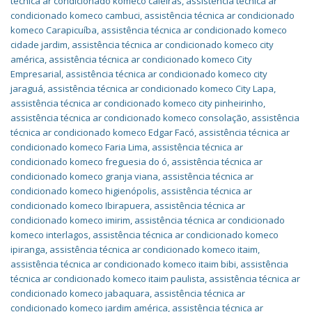
técnica ar condicionado komeco caieiras
,
assistência técnica ar
condicionado komeco cambuci
,
assistência técnica ar condicionado
komeco Carapicuíba
,
assistência técnica ar condicionado komeco
cidade jardim
,
assistência técnica ar condicionado komeco city
américa
,
assistência técnica ar condicionado komeco City
Empresarial
,
assistência técnica ar condicionado komeco city
jaraguá
,
assistência técnica ar condicionado komeco City Lapa
,
assistência técnica ar condicionado komeco city pinheirinho
,
assistência técnica ar condicionado komeco consolação
,
assistência
técnica ar condicionado komeco Edgar Facó
,
assistência técnica ar
condicionado komeco Faria Lima
,
assistência técnica ar
condicionado komeco freguesia do ó
,
assistência técnica ar
condicionado komeco granja viana
,
assistência técnica ar
condicionado komeco higienópolis
,
assistência técnica ar
condicionado komeco Ibirapuera
,
assistência técnica ar
condicionado komeco imirim
,
assistência técnica ar condicionado
komeco interlagos
,
assistência técnica ar condicionado komeco
ipiranga
,
assistência técnica ar condicionado komeco itaim
,
assistência técnica ar condicionado komeco itaim bibi
,
assistência
técnica ar condicionado komeco itaim paulista
,
assistência técnica ar
condicionado komeco jabaquara
,
assistência técnica ar
condicionado komeco jardim américa
,
assistência técnica ar