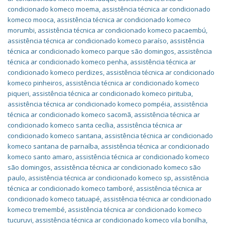
condicionado komeco moema
,
assistência técnica ar condicionado
komeco mooca
,
assistência técnica ar condicionado komeco
morumbi
,
assistência técnica ar condicionado komeco pacaembú
,
assistência técnica ar condicionado komeco paraíso
,
assistência
técnica ar condicionado komeco parque são domingos
,
assistência
técnica ar condicionado komeco penha
,
assistência técnica ar
condicionado komeco perdizes
,
assistência técnica ar condicionado
komeco pinheiros
,
assistência técnica ar condicionado komeco
piqueri
,
assistência técnica ar condicionado komeco pirituba
,
assistência técnica ar condicionado komeco pompéia
,
assistência
técnica ar condicionado komeco sacomã
,
assistência técnica ar
condicionado komeco santa cecília
,
assistência técnica ar
condicionado komeco santana
,
assistência técnica ar condicionado
komeco santana de parnaíba
,
assistência técnica ar condicionado
komeco santo amaro
,
assistência técnica ar condicionado komeco
são domingos
,
assistência técnica ar condicionado komeco são
paulo
,
assistência técnica ar condicionado komeco sp
,
assistência
técnica ar condicionado komeco tamboré
,
assistência técnica ar
condicionado komeco tatuapé
,
assistência técnica ar condicionado
komeco tremembé
,
assistência técnica ar condicionado komeco
tucuruvi
,
assistência técnica ar condicionado komeco vila bonilha
,