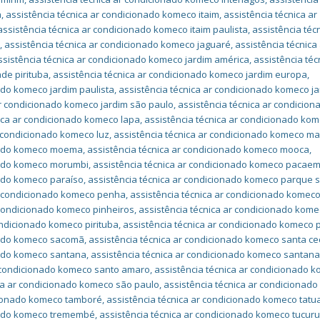
a
,
assistência técnica ar condicionado komeco itaim
,
assistência técnica ar
assistência técnica ar condicionado komeco itaim paulista
,
assistência téc
a
,
assistência técnica ar condicionado komeco jaguaré
,
assistência técnica
ssistência técnica ar condicionado komeco jardim américa
,
assistência téc
de pirituba
,
assistência técnica ar condicionado komeco jardim europa
,
ado komeco jardim paulista
,
assistência técnica ar condicionado komeco j
ar condicionado komeco jardim são paulo
,
assistência técnica ar condicion
nica ar condicionado komeco lapa
,
assistência técnica ar condicionado ko
r condicionado komeco luz
,
assistência técnica ar condicionado komeco m
onado komeco moema
,
assistência técnica ar condicionado komeco mooca
,
onado komeco morumbi
,
assistência técnica ar condicionado komeco pacae
nado komeco paraíso
,
assistência técnica ar condicionado komeco parque 
ar condicionado komeco penha
,
assistência técnica ar condicionado komec
 condicionado komeco pinheiros
,
assistência técnica ar condicionado kom
ondicionado komeco pirituba
,
assistência técnica ar condicionado komeco
onado komeco sacomã
,
assistência técnica ar condicionado komeco santa cec
nado komeco santana
,
assistência técnica ar condicionado komeco santana
r condicionado komeco santo amaro
,
assistência técnica ar condicionado 
ica ar condicionado komeco são paulo
,
assistência técnica ar condicionad
icionado komeco tamboré
,
assistência técnica ar condicionado komeco tat
onado komeco tremembé
,
assistência técnica ar condicionado komeco tucuru