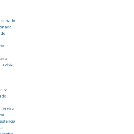
dicionado
cionado
ado
cia
,
arra
la vista
,
eira
nado
 técnica
cia
sistência
ia
 técnica