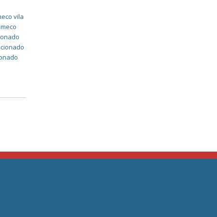
eco vila
komeco
cionado
dicionado
cionado
a