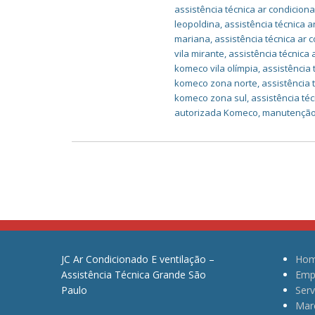
assistência técnica ar condicion
leopoldina
,
assistência técnica 
mariana
,
assistência técnica ar
vila mirante
,
assistência técnica
komeco vila olímpia
,
assistência
komeco zona norte
,
assistência
komeco zona sul
,
assistência té
autorizada Komeco
,
manutenção
JC Ar Condicionado E ventilação –
Ho
Assistência Técnica Grande São
Emp
Paulo
Serv
Mar