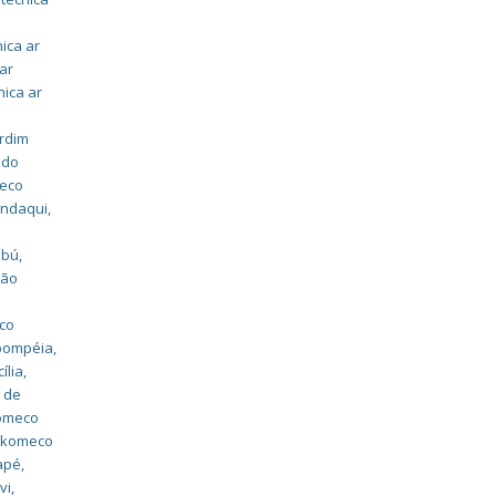
nica ar
 ar
nica ar
ardim
ado
meco
andaqui
,
mbú
,
são
o
eco
 pompéia
,
ília
,
 de
komeco
o komeco
uapé
,
vi
,