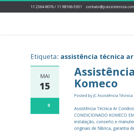
11 2364-8076 / 11 98106-5931
contato@jcassistencia.com
Etiqueta:
assistência técnica a
Assistênci
MAI
Komeco
15
Posted by
JC Assistência Técnica
0
Assistência Técnica Ar Cond
CONDICIONADO KOMECO EM SP 
instalação, conserto e manut
originais de fábrica, garantia