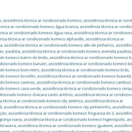
m
,
assistência técnica ar condicionado komeco
,
assistência técnica ar con
técnica ar condicionado komeco água branca
,
assistência técnica ar condi
écnica ar condicionado komeco água rasa
,
assistência técnica ar condicion
ncia técnica ar condicionado komeco alphaville
,
assistência técnica ar
pa
,
assistência técnica ar condicionado komeco alto de pinheiros
,
assistên
v. paulista
,
assistência técnica ar condicionado komeco avenida paulista
ado komeco bairro do limão
,
assistência técnica ar condicionado komeco b
ondicionado komeco barueri
,
assistência técnica ar condicionado komeco be
nado komeco bom retiro
,
assistência técnica ar condicionado komeco brás
,
nado komeco brooklin
,
assistência técnica ar condicionado komeco butantã
,
ado komeco caieiras
,
assistência técnica ar condicionado komeco cambuci
,
nado komeco casa verde
,
assistência técnica ar condicionado komeco cerqu
ndicionado komeco chácara santo antônio
,
assistência técnica ar condicio
ia técnica ar condicionado komeco city américa
,
assistência técnica ar
á
,
assistência técnica ar condicionado komeco city pinheirinho
,
assistência
ação
,
assistência técnica ar condicionado komeco freguesia do ó
,
assistên
granja viana
,
assistência técnica ar condicionado komeco higienópolis
,
as
ibiraúera
,
assistência técnica ar condicionado komeco iguatemi
,
assistênc
imirim
,
assistência técnica ar condicionado komeco interlagos
,
assistência