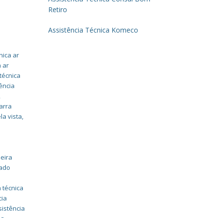
Retiro
Assistência Técnica Komeco
nica ar
a ar
técnica
ência
,
arra
la vista
,
eira
nado
 técnica
cia
sistência