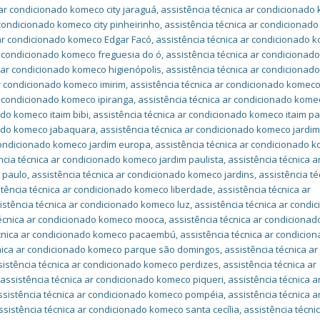
 ar condicionado komeco city jaraguá
,
assistência técnica ar condicionado
 condicionado komeco city pinheirinho
,
assistência técnica ar condicionad
 ar condicionado komeco Edgar Facó
,
assistência técnica ar condicionado 
r condicionado komeco freguesia do ó
,
assistência técnica ar condiciona
a ar condicionado komeco higienópolis
,
assistência técnica ar condiciona
ar condicionado komeco imirim
,
assistência técnica ar condicionado komec
r condicionado komeco ipiranga
,
assistência técnica ar condicionado kome
ado komeco itaim bibi
,
assistência técnica ar condicionado komeco itaim pa
nado komeco jabaquara
,
assistência técnica ar condicionado komeco jardi
 condicionado komeco jardim europa
,
assistência técnica ar condicionado 
ncia técnica ar condicionado komeco jardim paulista
,
assistência técnica a
 paulo
,
assistência técnica ar condicionado komeco jardins
,
assistência té
stência técnica ar condicionado komeco liberdade
,
assistência técnica ar
istência técnica ar condicionado komeco luz
,
assistência técnica ar condi
técnica ar condicionado komeco mooca
,
assistência técnica ar condicionad
écnica ar condicionado komeco pacaembú
,
assistência técnica ar condicio
cnica ar condicionado komeco parque são domingos
,
assistência técnica ar
sistência técnica ar condicionado komeco perdizes
,
assistência técnica ar
,
assistência técnica ar condicionado komeco piqueri
,
assistência técnica a
ssistência técnica ar condicionado komeco pompéia
,
assistência técnica a
ssistência técnica ar condicionado komeco santa cecília
,
assistência técni