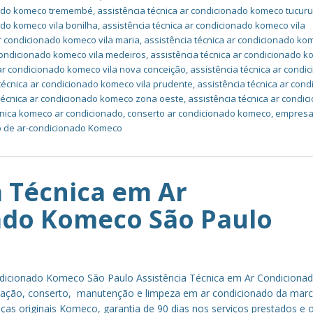
onado komeco tremembé
,
assistência técnica ar condicionado komeco tucuru
ado komeco vila bonilha
,
assistência técnica ar condicionado komeco vila
ar condicionado komeco vila maria
,
assistência técnica ar condicionado kom
 condicionado komeco vila medeiros
,
assistência técnica ar condicionado 
 ar condicionado komeco vila nova conceição
,
assistência técnica ar condi
 técnica ar condicionado komeco vila prudente
,
assistência técnica ar con
 técnica ar condicionado komeco zona oeste
,
assistência técnica ar condi
cnica komeco ar condicionado
,
conserto ar condicionado komeco
,
empres
 de ar-condicionado Komeco
a Técnica em Ar
ado Komeco São Paulo
ndicionado Komeco São Paulo Assistência Técnica em Ar Condiciona
lação, conserto, manutenção e limpeza em ar condicionado da mar
s originais Komeco, garantia de 90 dias nos serviços prestados e 