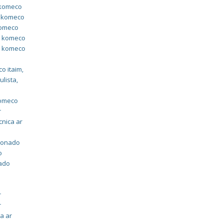
 komeco
o komeco
komeco
do komeco
do komeco
o
co itaim
,
ulista
,
m
komeco
r
cnica ar
cionado
o
nado
r
r
ca ar