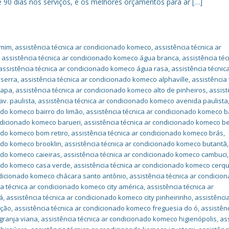
 de 90 dias nos serviços, e os melhores orçamentos para ar […]
 mim
,
assistência técnica ar condicionado komeco
,
assistência técnica ar
,
assistência técnica ar condicionado komeco água branca
,
assistência téc
assistência técnica ar condicionado komeco água rasa
,
assistência técnic
 serra
,
assistência técnica ar condicionado komeco alphaville
,
assistência 
lapa
,
assistência técnica ar condicionado komeco alto de pinheiros
,
assist
v. paulista
,
assistência técnica ar condicionado komeco avenida paulista
ado komeco bairro do limão
,
assistência técnica ar condicionado komeco b
ondicionado komeco barueri
,
assistência técnica ar condicionado komeco be
nado komeco bom retiro
,
assistência técnica ar condicionado komeco brás
,
nado komeco brooklin
,
assistência técnica ar condicionado komeco butantã
,
ado komeco caieiras
,
assistência técnica ar condicionado komeco cambuci
,
nado komeco casa verde
,
assistência técnica ar condicionado komeco cerqu
ndicionado komeco chácara santo antônio
,
assistência técnica ar condicio
ia técnica ar condicionado komeco city américa
,
assistência técnica ar
á
,
assistência técnica ar condicionado komeco city pinheirinho
,
assistência
ação
,
assistência técnica ar condicionado komeco freguesia do ó
,
assistên
granja viana
,
assistência técnica ar condicionado komeco higienópolis
,
as