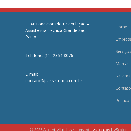
JC Ar Condicionado E ventilação –
Home
Assistência Técnica Grande São
Paulo
Empres
Serviço
Telefone: (11) 2364-8076
Marcas
E-mail:
Sistema
contato@jcassistencia.com.br
Contato
Política
© 2026 Ascent. All rights reserved
|
Ascent by
HyScaler