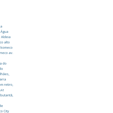
ua
o Água
 Aldeia
co alto
o komeco
omeco av.
da do
do
alhães
,
arra
m retiro
,
uiz
 butantã
,
de
o City