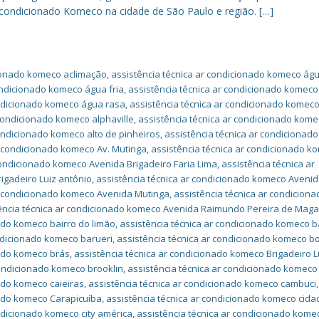
condicionado Komeco na cidade de São Paulo e região. […]
cionado komeco aclimação
,
assistência técnica ar condicionado komeco ág
ondicionado komeco água fria
,
assistência técnica ar condicionado komec
ondicionado komeco água rasa
,
assistência técnica ar condicionado komeco
 condicionado komeco alphaville
,
assistência técnica ar condicionado kome
condicionado komeco alto de pinheiros
,
assistência técnica ar condicionad
r condicionado komeco Av. Mutinga
,
assistência técnica ar condicionado k
condicionado komeco Avenida Brigadeiro Faria Lima
,
assistência técnica ar
igadeiro Luiz antônio
,
assistência técnica ar condicionado komeco Aveni
ar condicionado komeco Avenida Mutinga
,
assistência técnica ar condiciona
ência técnica ar condicionado komeco Avenida Raimundo Pereira de Mag
ado komeco bairro do limão
,
assistência técnica ar condicionado komeco b
ondicionado komeco barueri
,
assistência técnica ar condicionado komeco bo
nado komeco brás
,
assistência técnica ar condicionado komeco Brigadeiro L
condicionado komeco brooklin
,
assistência técnica ar condicionado komeco
ado komeco caieiras
,
assistência técnica ar condicionado komeco cambuci
,
nado komeco Carapicuíba
,
assistência técnica ar condicionado komeco cida
ndicionado komeco city américa
,
assistência técnica ar condicionado komec