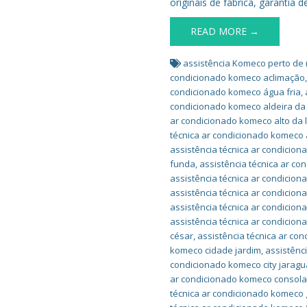
originais de fábrica, garantia
READ MORE →
assistência Komeco perto de
condicionado komeco aclimação
condicionado komeco água fria
,
condicionado komeco aldeira da
ar condicionado komeco alto da 
técnica ar condicionado komeco a
assistência técnica ar condicion
funda
,
assistência técnica ar c
assistência técnica ar condicio
assistência técnica ar condicio
assistência técnica ar condicion
assistência técnica ar condicio
césar
,
assistência técnica ar co
komeco cidade jardim
,
assistênc
condicionado komeco city jaragu
ar condicionado komeco consol
técnica ar condicionado komeco 