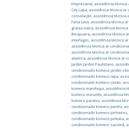
Empresarial
,
assistência técnica
City Lapa
,
assistência técnica ar
consolação
,
assistência técnica
Faria Lima
,
assistência técnica a
granja viana
,
assistência técnic
Ibirapuera
,
assistência técnica 
interlagos
,
assistência técnica a
assistência técnica ar condicion
assistência técnica ar condicio
américa
,
assistência técnica ar
Jardim Jardim Paulistano
,
assistê
condicionado komeco jardim são
condicionado komeco lapa
,
assi
condicionado komeco Limão
,
ass
komeco mandaqui
,
assistência 
komeco morumbi
,
assistência t
komeco paraíso
,
assistência té
condicionado komeco penha
,
as
condicionado komeco pinheiros
condicionado komeco pirituba
,
a
condicionado komeco sacomã
,
a