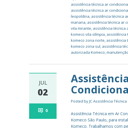
assistência técnica ar condici
assistência técnica ar condicion
leopoldina
,
assistência técnica 
mariana
,
assistência técnica ar
vila mirante
,
assistência técnica
komeco vila olímpia
,
assistência
komeco zona norte
,
assistência
komeco zona sul
,
assistência té
autorizada Komeco
,
manutenção
Assistênci
JUL
Condicion
02
Posted by
JC Assistência Técnica
0
Assistência Técnica em Ar Co
Komeco São Paulo, para insta
Komeco. Trabalhamos com peça