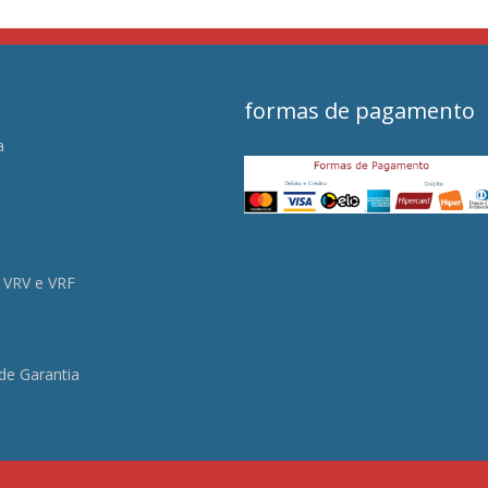
formas de pagamento
a
s
 VRV e VRF
 de Garantia