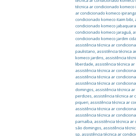
técnica ar condicionado komeco 
técnica ar condicionado komeco 
ar condicionado komeco ipirang
condicionado komeco itaim bibi
,
condicionado komeco jabaquar
condicionado komeco jaraguá
,
a
condicionado komeco jardim cida
assistência técnica ar condicion
paulistano
,
assistência técnica 
komeco jardins
,
assistência téc
liberdade
,
assistência técnica a
assistência técnica ar condici
assistência técnica ar condici
assistência técnica ar condicio
domingos
,
assistência técnica 
perdizes
,
assistência técnica ar
piqueri
,
assistência técnica ar c
assistência técnica ar condici
assistência técnica ar condicio
parnaíba
,
assistência técnica a
são domingos
,
assistência técn
sp
,
assistência técnica ar cond