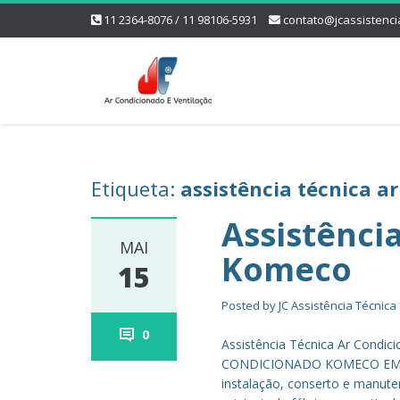
11 2364-8076 / 11 98106-5931
contato@jcassistenci
Etiqueta:
assistência técnica 
Assistênci
MAI
Komeco
15
Posted by
JC Assistência Técnica
0
Assistência Técnica Ar Cond
CONDICIONADO KOMECO EM SP 
instalação, conserto e manut