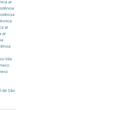
nica ar
istência
istência
técnica
ca ar
a ar
ia
tência
co Vila
omeco
omeco
l de São