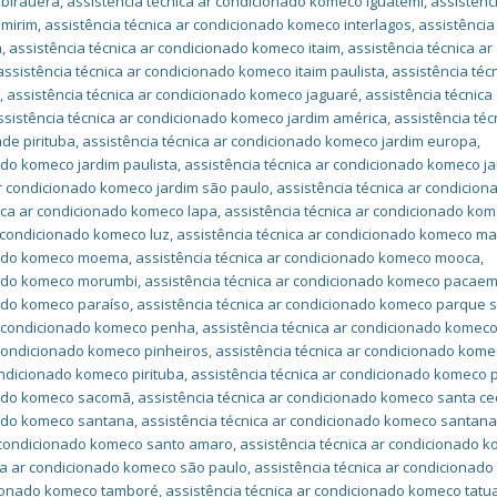
ibiraúera
,
assistência técnica ar condicionado komeco iguatemi
,
assistênc
imirim
,
assistência técnica ar condicionado komeco interlagos
,
assistência
a
,
assistência técnica ar condicionado komeco itaim
,
assistência técnica ar
assistência técnica ar condicionado komeco itaim paulista
,
assistência téc
a
,
assistência técnica ar condicionado komeco jaguaré
,
assistência técnica
ssistência técnica ar condicionado komeco jardim américa
,
assistência téc
de pirituba
,
assistência técnica ar condicionado komeco jardim europa
,
ado komeco jardim paulista
,
assistência técnica ar condicionado komeco j
ar condicionado komeco jardim são paulo
,
assistência técnica ar condicion
nica ar condicionado komeco lapa
,
assistência técnica ar condicionado ko
r condicionado komeco luz
,
assistência técnica ar condicionado komeco m
onado komeco moema
,
assistência técnica ar condicionado komeco mooca
,
onado komeco morumbi
,
assistência técnica ar condicionado komeco pacae
nado komeco paraíso
,
assistência técnica ar condicionado komeco parque 
ar condicionado komeco penha
,
assistência técnica ar condicionado komec
 condicionado komeco pinheiros
,
assistência técnica ar condicionado kom
ondicionado komeco pirituba
,
assistência técnica ar condicionado komeco
onado komeco sacomã
,
assistência técnica ar condicionado komeco santa cec
nado komeco santana
,
assistência técnica ar condicionado komeco santana
r condicionado komeco santo amaro
,
assistência técnica ar condicionado 
ica ar condicionado komeco são paulo
,
assistência técnica ar condicionad
icionado komeco tamboré
,
assistência técnica ar condicionado komeco tat