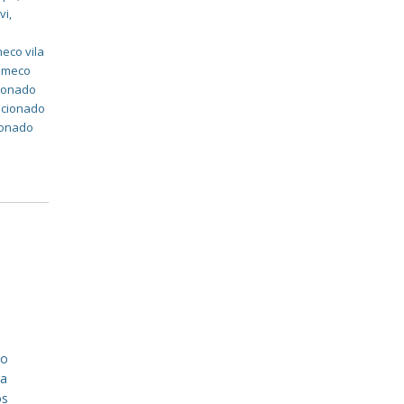
vi
,
eco vila
komeco
cionado
dicionado
cionado
a
do
ca
os