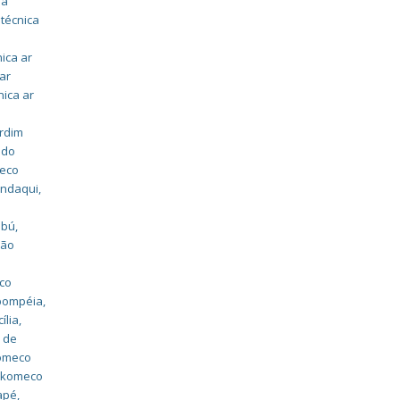
ia
 técnica
nica ar
 ar
nica ar
ardim
ado
meco
andaqui
,
mbú
,
são
o
eco
 pompéia
,
ília
,
 de
komeco
o komeco
uapé
,