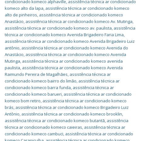
condicionado komeco alphaville
,
assistência técnica ar condicionado
komeco alto da lapa
,
assistência técnica ar condicionado komeco
alto de pinheiros
,
assistência técnica ar condicionado komeco
Anastácio
,
assistência técnica ar condicionado komeco Av. Mutinga
,
assistência técnica ar condicionado komeco av. paulista
,
assistência
técnica ar condicionado komeco Avenida Brigadeiro Faria Lima
,
assistência técnica ar condicionado komeco Avenida Brigadeiro Luiz
antônio
,
assistência técnica ar condicionado komeco Avenida do
Anastácio
,
assistência técnica ar condicionado komeco Avenida
Mutinga
,
assistência técnica ar condicionado komeco avenida
paulista
,
assistência técnica ar condicionado komeco Avenida
Raimundo Pereira de Magalhães
,
assistência técnica ar
condicionado komeco bairro do limão
,
assistência técnica ar
condicionado komeco barra funda
,
assistência técnica ar
condicionado komeco barueri
,
assistência técnica ar condicionado
komeco bom retiro
,
assistência técnica ar condicionado komeco
brás
,
assistência técnica ar condicionado komeco Brigadeiro Luiz
Antônio
,
assistência técnica ar condicionado komeco brooklin
,
assistência técnica ar condicionado komeco butantã
,
assistência
técnica ar condicionado komeco caieiras
,
assistência técnica ar
condicionado komeco cambuci
,
assistência técnica ar condicionado
komeco Carapicuíba
,
assistência técnica ar condicionado komeco