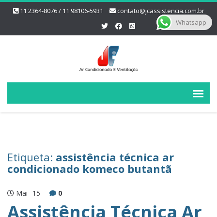
11 2364-8076 / 11 98106-5931
contato@jcassistencia.com.br
Whatsapp
Etiqueta:
assistência técnica ar
condicionado komeco butantã
Mai
15
0
Assistência Técnica Ar