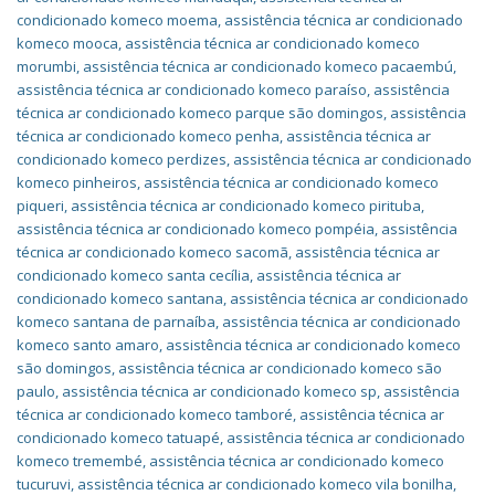
condicionado komeco moema
,
assistência técnica ar condicionado
komeco mooca
,
assistência técnica ar condicionado komeco
morumbi
,
assistência técnica ar condicionado komeco pacaembú
,
assistência técnica ar condicionado komeco paraíso
,
assistência
técnica ar condicionado komeco parque são domingos
,
assistência
técnica ar condicionado komeco penha
,
assistência técnica ar
condicionado komeco perdizes
,
assistência técnica ar condicionado
komeco pinheiros
,
assistência técnica ar condicionado komeco
piqueri
,
assistência técnica ar condicionado komeco pirituba
,
assistência técnica ar condicionado komeco pompéia
,
assistência
técnica ar condicionado komeco sacomã
,
assistência técnica ar
condicionado komeco santa cecília
,
assistência técnica ar
condicionado komeco santana
,
assistência técnica ar condicionado
komeco santana de parnaíba
,
assistência técnica ar condicionado
komeco santo amaro
,
assistência técnica ar condicionado komeco
são domingos
,
assistência técnica ar condicionado komeco são
paulo
,
assistência técnica ar condicionado komeco sp
,
assistência
técnica ar condicionado komeco tamboré
,
assistência técnica ar
condicionado komeco tatuapé
,
assistência técnica ar condicionado
komeco tremembé
,
assistência técnica ar condicionado komeco
tucuruvi
,
assistência técnica ar condicionado komeco vila bonilha
,