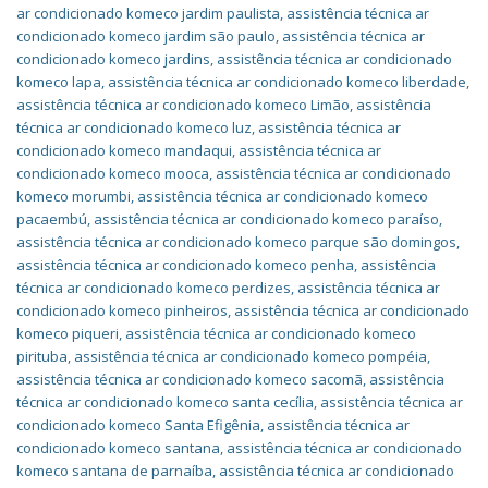
ar condicionado komeco jardim paulista
,
assistência técnica ar
condicionado komeco jardim são paulo
,
assistência técnica ar
condicionado komeco jardins
,
assistência técnica ar condicionado
komeco lapa
,
assistência técnica ar condicionado komeco liberdade
,
assistência técnica ar condicionado komeco Limão
,
assistência
técnica ar condicionado komeco luz
,
assistência técnica ar
condicionado komeco mandaqui
,
assistência técnica ar
condicionado komeco mooca
,
assistência técnica ar condicionado
komeco morumbi
,
assistência técnica ar condicionado komeco
pacaembú
,
assistência técnica ar condicionado komeco paraíso
,
assistência técnica ar condicionado komeco parque são domingos
,
assistência técnica ar condicionado komeco penha
,
assistência
técnica ar condicionado komeco perdizes
,
assistência técnica ar
condicionado komeco pinheiros
,
assistência técnica ar condicionado
komeco piqueri
,
assistência técnica ar condicionado komeco
pirituba
,
assistência técnica ar condicionado komeco pompéia
,
assistência técnica ar condicionado komeco sacomã
,
assistência
técnica ar condicionado komeco santa cecília
,
assistência técnica ar
condicionado komeco Santa Efigênia
,
assistência técnica ar
condicionado komeco santana
,
assistência técnica ar condicionado
komeco santana de parnaíba
,
assistência técnica ar condicionado