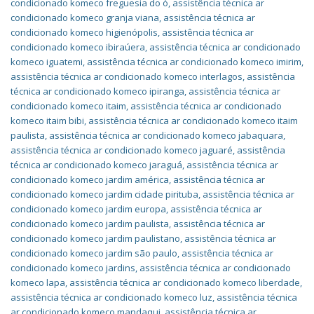
condicionado komeco freguesia do ó
,
assistência técnica ar
condicionado komeco granja viana
,
assistência técnica ar
condicionado komeco higienópolis
,
assistência técnica ar
condicionado komeco ibiraúera
,
assistência técnica ar condicionado
komeco iguatemi
,
assistência técnica ar condicionado komeco imirim
,
assistência técnica ar condicionado komeco interlagos
,
assistência
técnica ar condicionado komeco ipiranga
,
assistência técnica ar
condicionado komeco itaim
,
assistência técnica ar condicionado
komeco itaim bibi
,
assistência técnica ar condicionado komeco itaim
paulista
,
assistência técnica ar condicionado komeco jabaquara
,
assistência técnica ar condicionado komeco jaguaré
,
assistência
técnica ar condicionado komeco jaraguá
,
assistência técnica ar
condicionado komeco jardim américa
,
assistência técnica ar
condicionado komeco jardim cidade pirituba
,
assistência técnica ar
condicionado komeco jardim europa
,
assistência técnica ar
condicionado komeco jardim paulista
,
assistência técnica ar
condicionado komeco jardim paulistano
,
assistência técnica ar
condicionado komeco jardim são paulo
,
assistência técnica ar
condicionado komeco jardins
,
assistência técnica ar condicionado
komeco lapa
,
assistência técnica ar condicionado komeco liberdade
,
assistência técnica ar condicionado komeco luz
,
assistência técnica
ar condicionado komeco mandaqui
,
assistência técnica ar