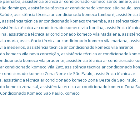
e parnaíba
,
assistência técnica ar condicionado komeco santo amaro
,
ass
 são domingos
,
assistência técnica ar condicionado komeco são paulo
,
ass
 Saúde
,
assistência técnica ar condicionado komeco tamboré
,
assistência 
é
,
assistência técnica ar condicionado komeco tremembé
,
assistência técni
ssistência técnica ar condicionado komeco vila bonilha
,
assistência técnic
dina
,
assistência técnica ar condicionado komeco Vila Madalena
,
assistênc
vila maria
,
assistência técnica ar condicionado komeco vila mariana
,
assis
vila medeiros
,
assistência técnica ar condicionado komeco vila mirante
,
nado komeco vila nova conceição
,
assistência técnica ar condicionado kome
condicionado komeco vila prudente
,
assistência técnica ar condicionado k
 ar condicionado komeco Vila Zatt
,
assistência técnica ar condicionado k
 ar condicionado komeco Zona Norte de São Paulo
,
assistência técnica ar
e
,
assistência técnica ar condicionado komeco Zona Oeste de São Paulo
,
nado komeco zona sul
,
assistência técnica ar condicionado komeco Zona Su
r Condicionado Komeco São Paulo
,
komeco