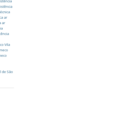
istência
istência
técnica
ca ar
a ar
ia
tência
co Vila
omeco
omeco
l de São