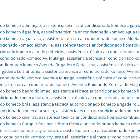
nado komeco aclimação
,
assistência técnica ar condicionado komeco água 
nado komeco água fria
,
assistência técnica ar condicionado komeco Água F
nado komeco água rasa
,
assistência técnica ar condicionado komeco Aldeia
ndicionado komeco alphaville
,
assistência técnica ar condicionado komeco 
dicionado komeco alto de pinheiros
,
assistência técnica ar condicionado k
r condicionado komeco Av. Mutinga
,
assistência técnica ar condicionado k
condicionado komeco Avenida Brigadeiro Faria Lima
,
assistência técnica ar
igadeiro Luiz antônio
,
assistência técnica ar condicionado komeco Aveni
ar condicionado komeco Avenida Mutinga
,
assistência técnica ar condiciona
ência técnica ar condicionado komeco Avenida Raimundo Pereira de Mag
ado komeco bairro do limão
,
assistência técnica ar condicionado komeco b
ondicionado komeco barueri
,
assistência técnica ar condicionado komeco bo
nado komeco brás
,
assistência técnica ar condicionado komeco Brigadeiro L
condicionado komeco brooklin
,
assistência técnica ar condicionado komeco
ado komeco caieiras
,
assistência técnica ar condicionado komeco cambuci
,
nado komeco Carapicuíba
,
assistência técnica ar condicionado komeco cida
ndicionado komeco city américa
,
assistência técnica ar condicionado komec
 ar condicionado komeco city jaraguá
,
assistência técnica ar condicionado