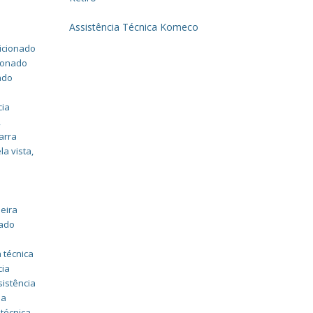
Assistência Técnica Komeco
dicionado
cionado
ado
cia
,
arra
la vista
,
eira
nado
 técnica
cia
sistência
ia
 técnica