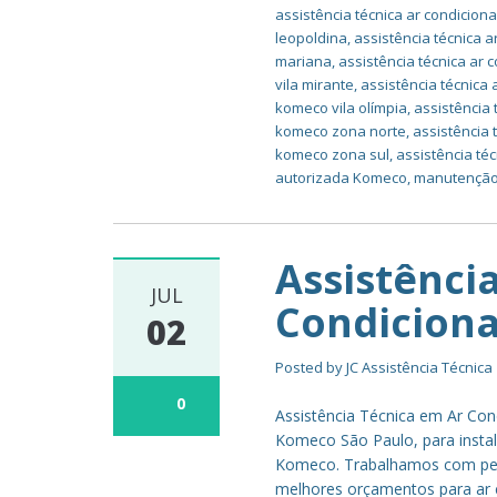
assistência técnica ar condicion
leopoldina
,
assistência técnica 
mariana
,
assistência técnica ar
vila mirante
,
assistência técnica
komeco vila olímpia
,
assistência
komeco zona norte
,
assistência
komeco zona sul
,
assistência té
autorizada Komeco
,
manutenção
Assistênci
JUL
Condicion
02
Posted by
JC Assistência Técnica
0
Assistência Técnica em Ar Co
Komeco São Paulo, para insta
Komeco. Trabalhamos com peça
melhores orçamentos para ar 