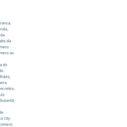
branca
,
unda
,
 da
alto da
omeco
omeco av.
da do
do
alhães
,
arra
m retiro
,
uiz
 butantã
,
de
o City
 komeco