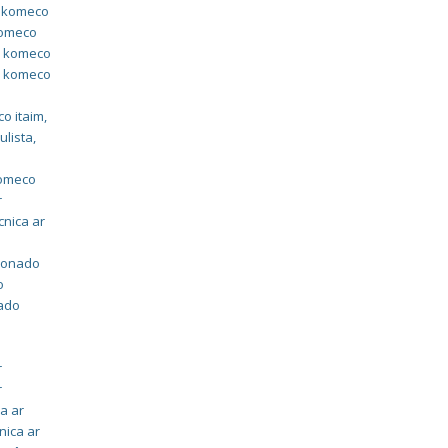
o komeco
komeco
do komeco
do komeco
o
co itaim
,
ulista
,
m
komeco
r
cnica ar
cionado
o
nado
r
r
ca ar
nica ar