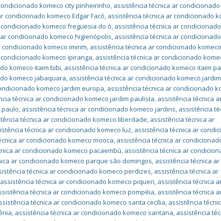
 condicionado komeco city pinheirinho
,
assistência técnica ar condicionad
 ar condicionado komeco Edgar Facó
,
assistência técnica ar condicionado 
r condicionado komeco freguesia do ó
,
assistência técnica ar condiciona
a ar condicionado komeco higienópolis
,
assistência técnica ar condiciona
ar condicionado komeco imirim
,
assistência técnica ar condicionado komec
r condicionado komeco ipiranga
,
assistência técnica ar condicionado kome
ado komeco itaim bibi
,
assistência técnica ar condicionado komeco itaim pa
nado komeco jabaquara
,
assistência técnica ar condicionado komeco jardi
 condicionado komeco jardim europa
,
assistência técnica ar condicionado 
ncia técnica ar condicionado komeco jardim paulista
,
assistência técnica a
 paulo
,
assistência técnica ar condicionado komeco jardins
,
assistência té
stência técnica ar condicionado komeco liberdade
,
assistência técnica ar
istência técnica ar condicionado komeco luz
,
assistência técnica ar condi
técnica ar condicionado komeco mooca
,
assistência técnica ar condicionad
écnica ar condicionado komeco pacaembú
,
assistência técnica ar condicio
cnica ar condicionado komeco parque são domingos
,
assistência técnica ar
sistência técnica ar condicionado komeco perdizes
,
assistência técnica ar
,
assistência técnica ar condicionado komeco piqueri
,
assistência técnica a
ssistência técnica ar condicionado komeco pompéia
,
assistência técnica a
ssistência técnica ar condicionado komeco santa cecília
,
assistência técni
ênia
,
assistência técnica ar condicionado komeco santana
,
assistência téc