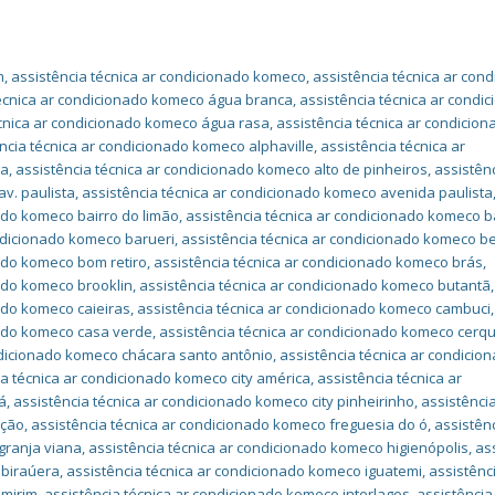
m
,
assistência técnica ar condicionado komeco
,
assistência técnica ar con
técnica ar condicionado komeco água branca
,
assistência técnica ar condi
écnica ar condicionado komeco água rasa
,
assistência técnica ar condicion
ncia técnica ar condicionado komeco alphaville
,
assistência técnica ar
pa
,
assistência técnica ar condicionado komeco alto de pinheiros
,
assistên
v. paulista
,
assistência técnica ar condicionado komeco avenida paulista
ado komeco bairro do limão
,
assistência técnica ar condicionado komeco b
ondicionado komeco barueri
,
assistência técnica ar condicionado komeco be
nado komeco bom retiro
,
assistência técnica ar condicionado komeco brás
,
nado komeco brooklin
,
assistência técnica ar condicionado komeco butantã
,
ado komeco caieiras
,
assistência técnica ar condicionado komeco cambuci
,
nado komeco casa verde
,
assistência técnica ar condicionado komeco cerqu
ndicionado komeco chácara santo antônio
,
assistência técnica ar condicio
ia técnica ar condicionado komeco city américa
,
assistência técnica ar
á
,
assistência técnica ar condicionado komeco city pinheirinho
,
assistência
ação
,
assistência técnica ar condicionado komeco freguesia do ó
,
assistên
granja viana
,
assistência técnica ar condicionado komeco higienópolis
,
as
ibiraúera
,
assistência técnica ar condicionado komeco iguatemi
,
assistênc
imirim
,
assistência técnica ar condicionado komeco interlagos
,
assistência