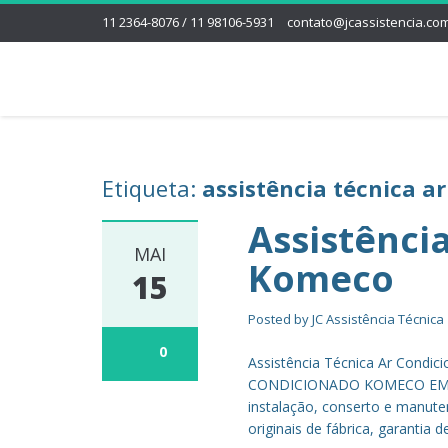
11 2364-8076 / 11 98106-5931
contato@jcassistencia.com
Etiqueta:
assistência técnica 
Assistênci
MAI
Komeco
15
Posted by
JC Assistência Técnica
0
Assistência Técnica Ar Cond
CONDICIONADO KOMECO EM SP 
instalação, conserto e manut
originais de fábrica, garantia