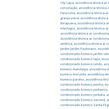
City Lapa
,
assistência técnica ar
consolação
,
assistência técnica
Faria Lima
,
assistência técnica a
granja viana
,
assistência técnic
Ibirapuera
,
assistência técnica 
interlagos
,
assistência técnica a
assistência técnica ar condicion
assistência técnica ar condicio
américa
,
assistência técnica ar
Jardim Jardim Paulistano
,
assistê
condicionado komeco jardim são
condicionado komeco lapa
,
assi
condicionado komeco Limão
,
ass
komeco mandaqui
,
assistência 
komeco morumbi
,
assistência t
komeco paraíso
,
assistência té
condicionado komeco penha
,
as
condicionado komeco pinheiros
condicionado komeco pirituba
,
a
condicionado komeco sacomã
,
a
condicionado komeco Santa Efig