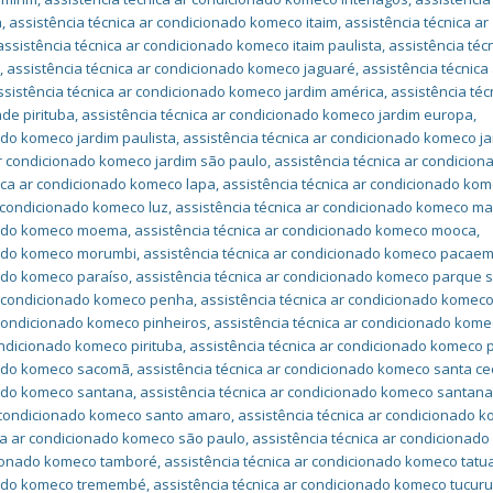
a
,
assistência técnica ar condicionado komeco itaim
,
assistência técnica ar
assistência técnica ar condicionado komeco itaim paulista
,
assistência téc
a
,
assistência técnica ar condicionado komeco jaguaré
,
assistência técnica
ssistência técnica ar condicionado komeco jardim américa
,
assistência téc
de pirituba
,
assistência técnica ar condicionado komeco jardim europa
,
ado komeco jardim paulista
,
assistência técnica ar condicionado komeco j
ar condicionado komeco jardim são paulo
,
assistência técnica ar condicion
nica ar condicionado komeco lapa
,
assistência técnica ar condicionado ko
r condicionado komeco luz
,
assistência técnica ar condicionado komeco m
onado komeco moema
,
assistência técnica ar condicionado komeco mooca
,
onado komeco morumbi
,
assistência técnica ar condicionado komeco pacae
nado komeco paraíso
,
assistência técnica ar condicionado komeco parque 
ar condicionado komeco penha
,
assistência técnica ar condicionado komec
 condicionado komeco pinheiros
,
assistência técnica ar condicionado kom
ondicionado komeco pirituba
,
assistência técnica ar condicionado komeco
onado komeco sacomã
,
assistência técnica ar condicionado komeco santa cec
nado komeco santana
,
assistência técnica ar condicionado komeco santana
r condicionado komeco santo amaro
,
assistência técnica ar condicionado 
ica ar condicionado komeco são paulo
,
assistência técnica ar condicionad
icionado komeco tamboré
,
assistência técnica ar condicionado komeco tat
onado komeco tremembé
,
assistência técnica ar condicionado komeco tucuru