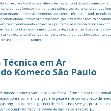
ado komeco vila bonilha
,
assistência técnica ar condicionado komeco vila
ar condicionado komeco vila maria
,
assistência técnica ar condicionado kom
 condicionado komeco vila medeiros
,
assistência técnica ar condicionado 
 ar condicionado komeco vila nova conceição
,
assistência técnica ar condi
 técnica ar condicionado komeco vila prudente
,
assistência técnica ar con
 técnica ar condicionado komeco zona oeste
,
assistência técnica ar condi
cnica komeco ar condicionado
,
conserto ar condicionado komeco
,
empres
 de ar-condicionado Komeco
a Técnica em Ar
ado Komeco São Paulo
ndicionado Komeco São Paulo Assistência Técnica em Ar Condiciona
lação, conserto, manutenção e limpeza em ar condicionado da mar
s originais Komeco, garantia de 90 dias nos serviços prestados e 
condicionado Komeco na cidade de São Paulo e região. […]