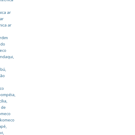
nica ar
 ar
nica ar
ardim
ado
meco
andaqui
,
mbú
,
são
o
eco
 pompéia
,
ília
,
 de
komeco
o komeco
uapé
,
vi
,