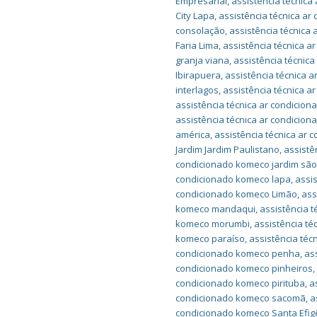
Empresarial
,
assistência técnica
City Lapa
,
assistência técnica ar
consolação
,
assistência técnica
Faria Lima
,
assistência técnica a
granja viana
,
assistência técnic
Ibirapuera
,
assistência técnica 
interlagos
,
assistência técnica a
assistência técnica ar condicion
assistência técnica ar condicio
américa
,
assistência técnica ar
Jardim Jardim Paulistano
,
assistê
condicionado komeco jardim são
condicionado komeco lapa
,
assi
condicionado komeco Limão
,
ass
komeco mandaqui
,
assistência 
komeco morumbi
,
assistência t
komeco paraíso
,
assistência té
condicionado komeco penha
,
as
condicionado komeco pinheiros
condicionado komeco pirituba
,
a
condicionado komeco sacomã
,
a
condicionado komeco Santa Efig