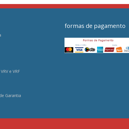
formas de pagamento
a
s
 VRV e VRF
 de Garantia