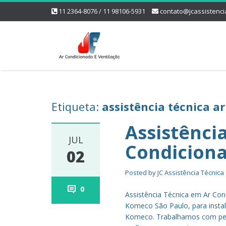
11 2364-8076 / 11 98106-5931
contato@jcassistenci
Etiqueta:
assistência técnica a
Assistênci
JUL
Condicion
02
Posted by
JC Assistência Técnica
0
Assistência Técnica em Ar Co
Komeco São Paulo, para insta
Komeco. Trabalhamos com peça