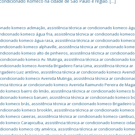
condicionado Komeco na cidade de São Paulo e região. […]
cionado komeco aclimação
,
assistência técnica ar condicionado komeco ág
ondicionado komeco água fria
,
assistência técnica ar condicionado komec
ondicionado komeco água rasa
,
assistência técnica ar condicionado komeco
 condicionado komeco alphaville
,
assistência técnica ar condicionado kome
condicionado komeco alto de pinheiros
,
assistência técnica ar condicionad
r condicionado komeco Av. Mutinga
,
assistência técnica ar condicionado k
condicionado komeco Avenida Brigadeiro Faria Lima
,
assistência técnica ar
igadeiro Luiz antônio
,
assistência técnica ar condicionado komeco Aveni
ar condicionado komeco Avenida Mutinga
,
assistência técnica ar condiciona
ência técnica ar condicionado komeco Avenida Raimundo Pereira de Mag
ado komeco bairro do limão
,
assistência técnica ar condicionado komeco b
ondicionado komeco barueri
,
assistência técnica ar condicionado komeco bo
nado komeco brás
,
assistência técnica ar condicionado komeco Brigadeiro L
condicionado komeco brooklin
,
assistência técnica ar condicionado komeco
ado komeco caieiras
,
assistência técnica ar condicionado komeco cambuci
,
nado komeco Carapicuíba
,
assistência técnica ar condicionado komeco cida
ndicionado komeco city américa
,
assistência técnica ar condicionado komec