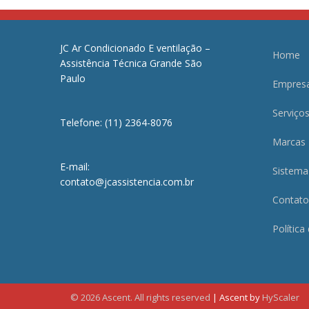
JC Ar Condicionado E ventilação –
Home
Assistência Técnica Grande São
Paulo
Empres
Serviço
Telefone: (11) 2364-8076
Marcas
E-mail:
Sistema
contato@jcassistencia.com.br
Contato
Política
© 2026 Ascent. All rights reserved
|
Ascent by
HyScaler