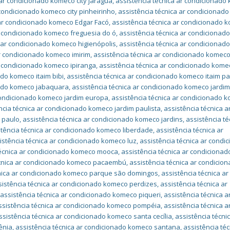
 ar condicionado komeco city jaraguá
,
assistência técnica ar condicionado
 condicionado komeco city pinheirinho
,
assistência técnica ar condicionad
 ar condicionado komeco Edgar Facó
,
assistência técnica ar condicionado 
r condicionado komeco freguesia do ó
,
assistência técnica ar condiciona
a ar condicionado komeco higienópolis
,
assistência técnica ar condiciona
ar condicionado komeco imirim
,
assistência técnica ar condicionado komec
r condicionado komeco ipiranga
,
assistência técnica ar condicionado kome
ado komeco itaim bibi
,
assistência técnica ar condicionado komeco itaim pa
nado komeco jabaquara
,
assistência técnica ar condicionado komeco jardi
 condicionado komeco jardim europa
,
assistência técnica ar condicionado 
ncia técnica ar condicionado komeco jardim paulista
,
assistência técnica a
 paulo
,
assistência técnica ar condicionado komeco jardins
,
assistência té
stência técnica ar condicionado komeco liberdade
,
assistência técnica ar
istência técnica ar condicionado komeco luz
,
assistência técnica ar condi
técnica ar condicionado komeco mooca
,
assistência técnica ar condicionad
écnica ar condicionado komeco pacaembú
,
assistência técnica ar condicio
cnica ar condicionado komeco parque são domingos
,
assistência técnica ar
sistência técnica ar condicionado komeco perdizes
,
assistência técnica ar
,
assistência técnica ar condicionado komeco piqueri
,
assistência técnica a
ssistência técnica ar condicionado komeco pompéia
,
assistência técnica a
ssistência técnica ar condicionado komeco santa cecília
,
assistência técni
ênia
,
assistência técnica ar condicionado komeco santana
,
assistência téc