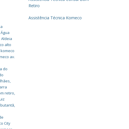
Retiro
Assistência Técnica Komeco
ua
o Água
 Aldeia
co alto
o komeco
omeco av.
da do
do
alhães
,
arra
m retiro
,
uiz
 butantã
,
de
o City