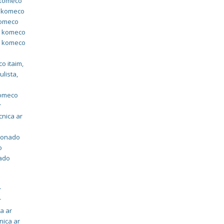
 komeco
o komeco
komeco
do komeco
do komeco
o
co itaim
,
ulista
,
m
komeco
r
cnica ar
cionado
o
nado
r
r
ca ar
nica ar