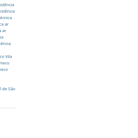
istência
istência
técnica
ca ar
a ar
ia
tência
co Vila
omeco
omeco
l de São