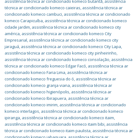
assistência técnica ar condicionado komeco butantã
,
assistência
técnica ar condicionado komeco caieiras
,
assistência técnica ar
condicionado komeco cambuci
,
assistência técnica ar condicionado
komeco Carapicuíba
,
assistência técnica ar condicionado komeco
cidade jardim
,
assistência técnica ar condicionado komeco city
américa
,
assistência técnica ar condicionado komeco City
Empresarial
,
assistência técnica ar condicionado komeco city
jaraguá
,
assistência técnica ar condicionado komeco City Lapa
,
assistência técnica ar condicionado komeco city pinheirinho
,
assistência técnica ar condicionado komeco consolação
,
assistência
técnica ar condicionado komeco Edgar Facó
,
assistência técnica ar
condicionado komeco Faria Lima
,
assistência técnica ar
condicionado komeco freguesia do ó
,
assistência técnica ar
condicionado komeco granja viana
,
assistência técnica ar
condicionado komeco higienópolis
,
assistência técnica ar
condicionado komeco Ibirapuera
,
assistência técnica ar
condicionado komeco imirim
,
assistência técnica ar condicionado
komeco interlagos
,
assistência técnica ar condicionado komeco
ipiranga
,
assistência técnica ar condicionado komeco itaim
,
assistência técnica ar condicionado komeco itaim bibi
,
assistência
técnica ar condicionado komeco itaim paulista
,
assistência técnica ar
condicionado komeco jabaquara
,
assistência técnica ar