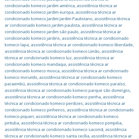
condicionado komeco jardim américa
,
assistência técnica ar
condicionado komeco jardim europa
,
assistência técnica ar
condicionado komeco Jardim Jardim Paulistano
,
assistência técnica
ar condicionado komeco jardim paulista
,
assistência técnica ar
condicionado komeco jardim são paulo
,
assistência técnica ar
condicionado komeco jardins
,
assistência técnica ar condicionado
komeco lapa
,
assistência técnica ar condicionado komeco liberdade
,
assistência técnica ar condicionado komeco Limão
,
assistência
técnica ar condicionado komeco luz
,
assistência técnica ar
condicionado komeco mandaqui
,
assistência técnica ar
condicionado komeco mooca
,
assistência técnica ar condicionado
komeco morumbi
,
assistência técnica ar condicionado komeco
pacaembú
,
assistência técnica ar condicionado komeco paraíso
,
assistência técnica ar condicionado komeco parque são domingos
,
assistência técnica ar condicionado komeco penha
,
assistência
técnica ar condicionado komeco perdizes
,
assistência técnica ar
condicionado komeco pinheiros
,
assistência técnica ar condicionado
komeco piqueri
,
assistência técnica ar condicionado komeco
pirituba
,
assistência técnica ar condicionado komeco pompéia
,
assistência técnica ar condicionado komeco sacomã
,
assistência
técnica ar condicionado komeco santa cecília
,
assistência técnica ar