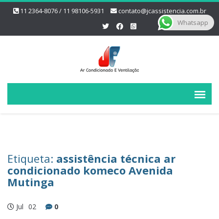
11 2364-8076 / 11 98106-5931
contato@jcassistencia.com.br
Whatsapp
Etiqueta:
assistência técnica ar
condicionado komeco Avenida
Mutinga
Jul
02
0