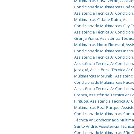
Multimarcas Casa Verde
,
Assistê
Condicionado Multimarcas Cháca
Assistência Técnica Ar Condicio
Multimarcas Cidade Dutra
,
Assis
Condicionado Multimarcas City E
Assistência Técnica Ar Condicio
Granja Viana
,
Assistência Técnic
Multimarcas Horto Florestal
,
Assi
Condicionado Multimarcas Instit
Assistência Técnica Ar Condicion
Assistência Técnica Ar Condicion
Jaraguá
,
Assistência Técnica Ar
Multimarcas Morumbi
,
Assistênc
Condicionado Multimarcas Pac
Assistência Técnica Ar Condicio
Branca
,
Assistência Técnica Ar C
Pirituba
,
Assistência Técnica Ar
Multimarcas Real Parque
,
Assist
Condicionado Multimarcas Santa 
Técnica Ar Condicionado Multim
Santo André
,
Assistência Técnic
Condicionado Multimarcas São 