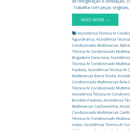
de refrigeração e ventilação,
Trabalha com peças originais
READ MORE →
Assistência Técnica Ar Condi
Água Branca
,
Assistência Técnic
Condicionado Multimarcas Alphav
Técnica Ar Condicionado Multima
Brigadeiro Faria Lima
,
Assistênci
Técnica Ar Condicionado Multima
Paulista
,
Assistência Técnica Ar 
Multimarcas Barra funda
,
Assist
Condicionado Multimarcas Bela V
Técnica Ar Condicionado Multima
Assistência Técnica Ar Condicio
Brooklin Paulista
,
Assistência Té
Multimarcas Cachoeirinha
,
Assis
Condicionado Multimarcas Camb
Técnica Ar Condicionado Multi
Limpo
,
Assistência Técnica Ar C