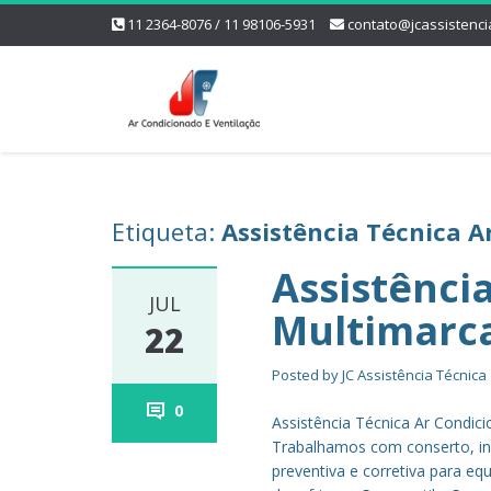
11 2364-8076 / 11 98106-5931
contato@jcassistenci
Etiqueta:
Assistência Técnica A
Assistênci
JUL
Multimarc
22
Posted by
JC Assistência Técnica
0
Assistência Técnica Ar Condic
Trabalhamos com conserto, in
preventiva e corretiva para e