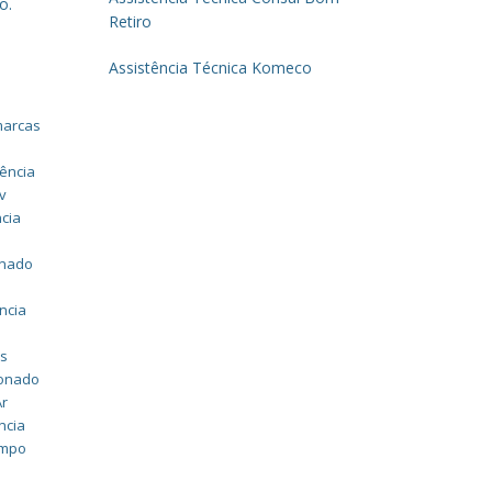
o.
Retiro
Assistência Técnica Komeco
marcas
tência
v
ncia
v
onado
ncia
as
ionado
Ar
ncia
ampo