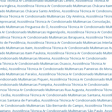
ncia Técnica Ar Condicionado Multimarcas Centro
,
Assistência Técnica Ar
ra Inglesa
,
Assistência Técnica Ar Condicionado Multimarcas Chácara Itai
nado Multimarcas Chácara Santo Antônio
,
Assistência Técnica Ar Condicio
tência Técnica Ar Condicionado Multimarcas City América
,
Assistência Técni
mpresarial
,
Assistência Técnica Ar Condicionado Multimarcas Consolação
,
nado Multimarcas Freguesia do Ó
,
Assistência Técnica Ar Condicionado Mul
a Ar Condicionado Multimarcas Higienópolis
,
Assistência Técnica Ar Condi
stência Técnica Ar Condicionado Multimarcas Ibirapuera
,
Assistência Técni
uto de Pevidência
,
Assistência Técnica Ar Condicionado Multimarcas Interl
ado Multimarcas Itaim
,
Assistência Técnica Ar Condicionado Multimarcas It
ado Multimarcas Itaim Paulista
,
Assistência Técnica Ar Condicionado Mult
 Condicionado Multimarcas Moema
,
Assistência Técnica Ar Condicionado
ia Técnica Ar Condicionado Multimarcas Osasco
,
Assistência Técnica Ar
aembú
,
Assistência Técnica Ar Condicionado Multimarcas Paineiras do Mor
nado Multimarcas Paraíso
,
Assistência Técnica Ar Condicionado Multimarca
ondicionado Multimarcas Piqueri
,
Assistência Técnica Ar Condicionado Mul
 Condicionado Multimarcas Pompéia
,
Assistência Técnica Ar Condicionado
ência Técnica Ar Condicionado Multimarcas Rua Augusta
,
Assistência Técni
Cecília
,
Assistência Técnica Ar Condicionado Multimarcas Santana
,
Assist
arcas Santana de Parnaíba
,
Assistência Técnica Ar Condicionado Multimar
a Ar Condicionado Multimarcas São Bernardo do Campo
,
Assistência Técni
Caetano
,
Assistência Técnica Ar Condicionado Multimarcas São Paulo
,
Assi