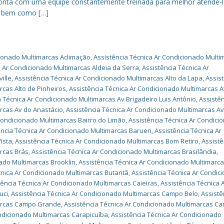
 conta com uma equipe constantemente treinada para melhor atendê-l
, bem como […]
cionado Multimarcas Aclimação
,
Assistência Técnica Ar Condicionado Multi
a Ar Condicionado Multimarcas Aldeia da Serra
,
Assistência Técnica Ar
ille
,
Assistência Técnica Ar Condicionado Multimarcas Alto da Lapa
,
Assis
rcas Alto de Pinheiros
,
Assistência Técnica Ar Condicionado Multimarcas A
a Técnica Ar Condicionado Multimarcas Av Brigadeiro Luis Antônio
,
Assistê
rcas Av do Anastácio
,
Assistência Técnica Ar Condicionado Multimarcas A
Condicionado Multimarcas Bairro do Limão
,
Assistência Técnica Ar Condici
ência Técnica Ar Condicionado Multimarcas Barueri
,
Assistência Técnica Ar
ista
,
Assistência Técnica Ar Condicionado Multimarcas Bom Retiro
,
Assistê
rcas Brás
,
Assistência Técnica Ar Condicionado Multimarcas Brasilândia
,
nado Multimarcas Brooklin
,
Assistência Técnica Ar Condicionado Multimarc
cnica Ar Condicionado Multimarcas Butantã
,
Assistência Técnica Ar Condic
tência Técnica Ar Condicionado Multimarcas Caieiras
,
Assistência Técnica 
uci
,
Assistência Técnica Ar Condicionado Multimarcas Campo Belo
,
Assistê
marcas Campo Grande
,
Assistência Técnica Ar Condicionado Multimarcas C
ondicionado Multimarcas Carapicuíba
,
Assistência Técnica Ar Condicionado