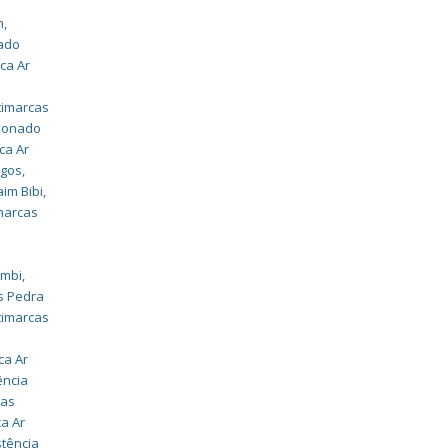
m
,
nado
ca Ar
timarcas
cionado
ca Ar
agos
,
aim Bibi
,
imarcas
umbi
,
s Pedra
timarcas
ca Ar
ência
cas
ca Ar
stência