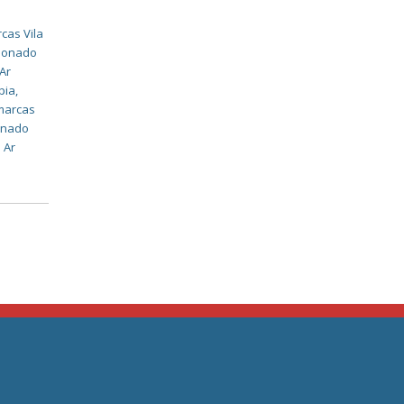
cas Vila
cionado
 Ar
pia
,
imarcas
ionado
 Ar