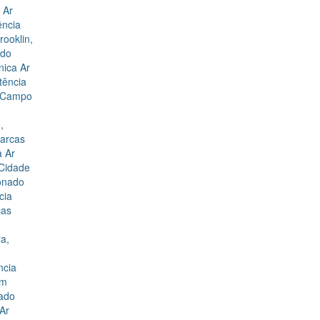
 Ar
ência
rooklin
,
ado
nica Ar
tência
s Campo
e
,
marcas
a Ar
 Cidade
ionado
cia
cas
ra
,
ncia
im
nado
 Ar