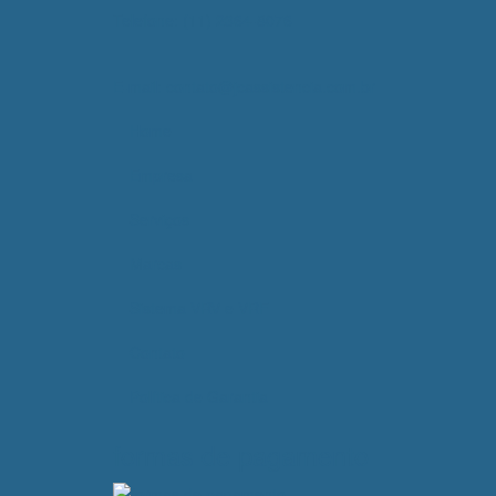
Telefone: (11) 2364-8076
E-mail: contato@jcassistencia.com.br
Home
Empresa
Serviços
Marcas
Sistema VRV e VRF
Contato
Política de Garantia
formas de pagamento