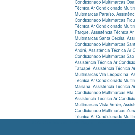
Condicionado Multimarcas Osa
Técnica Ar Condicionado Multi
Multimarcas Paraíso
,
Assistênc
Condicionado Multimarcas Piqu
Técnica Ar Condicionado Mult
Parque
,
Assistência Técnica A
Multimarcas Santa Cecília
,
Ass
Condicionado Multimarcas San
André
,
Assistência Técnica Ar
Condicionado Multimarcas São
Assistência Técnica Ar Condic
Tatuapé
,
Assistência Técnica 
Multimarcas Vila Leopoldina
,
As
Técnica Ar Condicionado Multim
Mariana
,
Assistência Técnica 
Condicionado Multimarcas Vila
Assistência Técnica Ar Condic
Multimarcas Vista Verde
,
Assis
Condicionado Multimarcas Zon
Técnica Ar Condicionado Multim
JC Ar Condicionado E ventilação – Assistência Técni