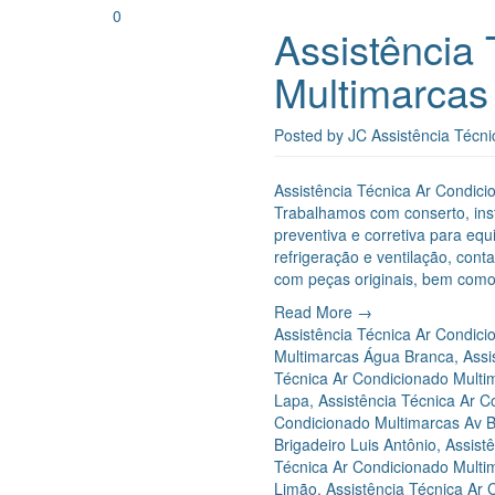
0
Assistência
Multimarcas
Posted by
JC Assistência Técni
Assistência Técnica Ar Condici
Trabalhamos com conserto, ins
preventiva e corretiva para e
refrigeração e ventilação, con
com peças originais, bem como
Read More →
Assistência Técnica Ar Condic
Multimarcas Água Branca
,
Assi
Técnica Ar Condicionado Multim
Lapa
,
Assistência Técnica Ar C
Condicionado Multimarcas Av B
Brigadeiro Luis Antônio
,
Assist
Técnica Ar Condicionado Multi
Limão
,
Assistência Técnica Ar