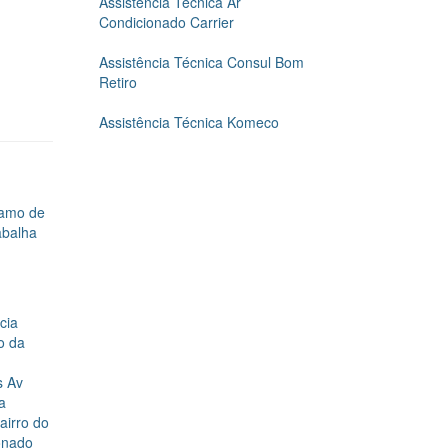
Assistência Técnica Ar
Condicionado Carrier
Assistência Técnica Consul Bom
Retiro
Assistência Técnica Komeco
ramo de
abalha
cia
o da
s Av
a
airro do
onado