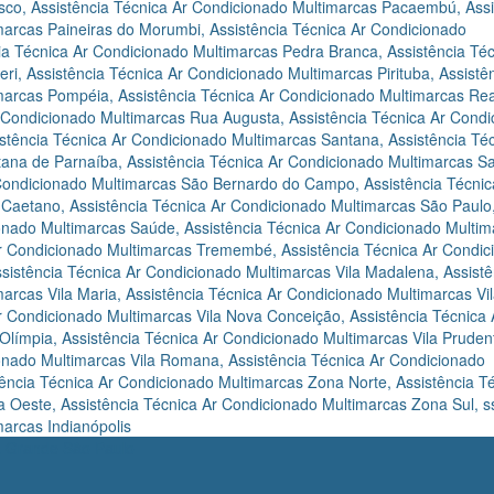
sco
,
Assistência Técnica Ar Condicionado Multimarcas Pacaembú
,
Ass
marcas Paineiras do Morumbi
,
Assistência Técnica Ar Condicionado
ia Técnica Ar Condicionado Multimarcas Pedra Branca
,
Assistência Té
eri
,
Assistência Técnica Ar Condicionado Multimarcas Pirituba
,
Assistê
imarcas Pompéia
,
Assistência Técnica Ar Condicionado Multimarcas Rea
r Condicionado Multimarcas Rua Augusta
,
Assistência Técnica Ar Cond
istência Técnica Ar Condicionado Multimarcas Santana
,
Assistência Té
tana de Parnaíba
,
Assistência Técnica Ar Condicionado Multimarcas S
 Condicionado Multimarcas São Bernardo do Campo
,
Assistência Técnic
 Caetano
,
Assistência Técnica Ar Condicionado Multimarcas São Paulo
ionado Multimarcas Saúde
,
Assistência Técnica Ar Condicionado Multim
Ar Condicionado Multimarcas Tremembé
,
Assistência Técnica Ar Condi
sistência Técnica Ar Condicionado Multimarcas Vila Madalena
,
Assistê
arcas Vila Maria
,
Assistência Técnica Ar Condicionado Multimarcas Vi
Ar Condicionado Multimarcas Vila Nova Conceição
,
Assistência Técnica 
 Olímpia
,
Assistência Técnica Ar Condicionado Multimarcas Vila Pruden
ionado Multimarcas Vila Romana
,
Assistência Técnica Ar Condicionado
tência Técnica Ar Condicionado Multimarcas Zona Norte
,
Assistência T
a Oeste
,
Assistência Técnica Ar Condicionado Multimarcas Zona Sul
,
s
arcas Indianópolis
ca Grande São Paulo