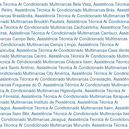
ia Técnica Ar Condicionado Multimarcas Bela Vista
,
Assistência Técnica
 Retiro
,
Assistência Técnica Ar Condicionado Multimarcas Brás
,
Assist
marcas Brasilândia
,
Assistência Técnica Ar Condicionado Multimarcas B
onado Multimarcas Brooklin Paulista
,
Assistência Técnica Ar Condicion
ia Técnica Ar Condicionado Multimarcas Cachoeirinha
,
Assistência Téc
iras
,
Assistência Técnica Ar Condicionado Multimarcas Cambuci
,
Assis
imarcas Campo Belo
,
Assistência Técnica Ar Condicionado Multimarca
Ar Condicionado Multimarcas Campo Limpo
,
Assistência Técnica Ar
apicuíba
,
Assistência Técnica Ar Condicionado Multimarcas Casa Verd
ionado Multimarcas Centro
,
Assistência Técnica Ar Condicionado Multi
écnica Ar Condicionado Multimarcas Chácara Itaim
,
Assistência Técnic
cara Santo Antônio
,
Assistência Técnica Ar Condicionado Multimarcas
Condicionado Multimarcas City América
,
Assistência Técnica Ar Condic
Assistência Técnica Ar Condicionado Multimarcas Consolação
,
Assistên
marcas Freguesia do Ó
,
Assistência Técnica Ar Condicionado Multimar
ica Ar Condicionado Multimarcas Higienópolis
,
Assistência Técnica Ar
 Florestal
,
Assistência Técnica Ar Condicionado Multimarcas Ibirapue
onado Multimarcas Instituto de Pevidência
,
Assistência Técnica Ar
rlagos
,
Assistência Técnica Ar Condicionado Multimarcas Itaim
,
Assistê
arcas Itaim Bibi
,
Assistência Técnica Ar Condicionado Multimarcas Ita
r Condicionado Multimarcas Jaraguá
,
Assistência Técnica Ar Condicio
ia Técnica Ar Condicionado Multimarcas Morumbi
,
Assistência Técnica