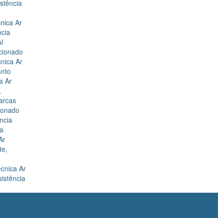
istência
cnica Ar
ncia
l
icionado
cnica Ar
anto
a Ar
,
arcas
cionado
ncia
la
Ar
te
,
écnica Ar
sistência