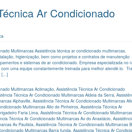
 Técnica Ar Condicionado
ca
onado Multimarcas Assistência técnica ar condicionado multimarcas.
talação, higienização, bem como projetos e contratos de manutenção
quipamentos e sistemas de ar condicionado. Empresa especializada no 
ta com uma equipe constantemente treinada para melhor atendê-lo. Tr
 […]
ionado Multimarcas Aclimação
,
Assistência Técnica Ar Condicionado
stência Técnica Ar Condicionado Multimarcas Aldeia da Serra
,
Assistên
arcas Alphaville
,
Assistência Técnica Ar Condicionado Multimarcas Alt
ondicionado Multimarcas Alto de Pinheiros
,
Assistência Técnica Ar
rigadeiro Faria Lima
,
Assistência Técnica Ar Condicionado Multimarca
ência Técnica Ar Condicionado Multimarcas Av do Anastácio
,
Assistênci
marcas Av Paulista
,
Assistência Técnica Ar Condicionado Multimarcas B
 Condicionado Multimarcas Barra funda
,
Assistência Técnica Ar Condici