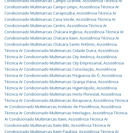
Condicionado Multimarcas Campo Grande
,
Assistência Técnica Ar
Condicionado Multimarcas Campo Limpo
,
Assistência Técnica Ar
Condicionado Multimarcas Carapicuíba
,
Assistência Técnica Ar
Condicionado Multimarcas Casa Verde
,
Assistência Técnica Ar
Condicionado Multimarcas Centro
,
Assistência Técnica Ar
Condicionado Multimarcas Chácara Inglesa
,
Assistência Técnica Ar
Condicionado Multimarcas Chácara Itaim
,
Assistência Técnica Ar
Condicionado Multimarcas Chácara Santo Antônio
,
Assistência
Técnica Ar Condicionado Multimarcas Cidade Dutra
,
Assistência
Técnica Ar Condicionado Multimarcas City América
,
Assistência
Técnica Ar Condicionado Multimarcas City Empresarial
,
Assistência
Técnica Ar Condicionado Multimarcas Consolação
,
Assistência
Técnica Ar Condicionado Multimarcas Freguesia do Ó
,
Assistência
Técnica Ar Condicionado Multimarcas Granja Viana
,
Assistência
Técnica Ar Condicionado Multimarcas Higienópolis
,
Assistência
Técnica Ar Condicionado Multimarcas Horto Florestal
,
Assistência
Técnica Ar Condicionado Multimarcas Ibirapuera
,
Assistência Técnica
Ar Condicionado Multimarcas Instituto de Pevidência
,
Assistência
Técnica Ar Condicionado Multimarcas Interlagos
,
Assistência Técnica
Ar Condicionado Multimarcas Itaim
,
Assistência Técnica Ar
Condicionado Multimarcas Itaim Bibi
,
Assistência Técnica Ar
Condicionado Multimarcas Itaim Paulista
,
Assistência Técnica Ar