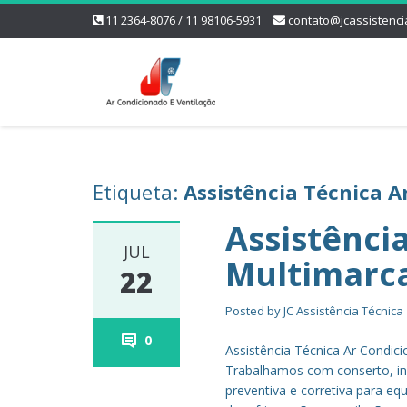
11 2364-8076 / 11 98106-5931
contato@jcassistenci
Etiqueta:
Assistência Técnica 
Assistênci
JUL
Multimarc
22
Posted by
JC Assistência Técnica
0
Assistência Técnica Ar Condic
Trabalhamos com conserto, in
preventiva e corretiva para e