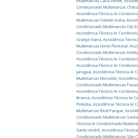
Multimarcas Casa Verde
,
Assistê
Condicionado Multimarcas Cháca
Assistência Técnica Ar Condicio
Multimarcas Cidade Dutra
,
Assis
Condicionado Multimarcas City E
Assistência Técnica Ar Condicio
Granja Viana
,
Assistência Técnic
Multimarcas Horto Florestal
,
Assi
Condicionado Multimarcas Instit
Assistência Técnica Ar Condicion
Assistência Técnica Ar Condicion
Jaraguá
,
Assistência Técnica Ar
Multimarcas Morumbi
,
Assistênc
Condicionado Multimarcas Pac
Assistência Técnica Ar Condicio
Branca
,
Assistência Técnica Ar C
Pirituba
,
Assistência Técnica Ar
Multimarcas Real Parque
,
Assist
Condicionado Multimarcas Santa 
Técnica Ar Condicionado Multim
Santo André
,
Assistência Técnic
Condicionado Multimarcas São 