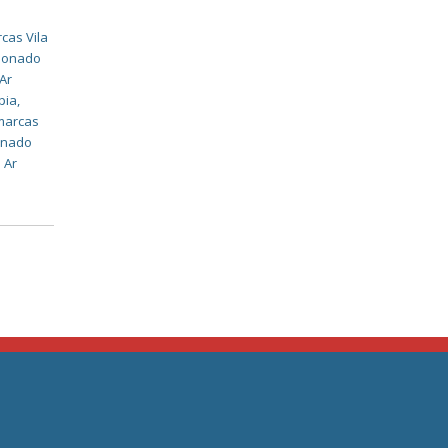
cas Vila
cionado
 Ar
pia
,
imarcas
ionado
 Ar