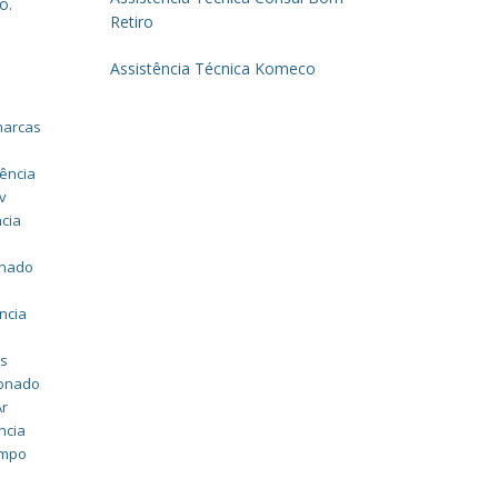
o.
Retiro
Assistência Técnica Komeco
marcas
tência
v
ncia
v
onado
ncia
as
ionado
Ar
ncia
ampo