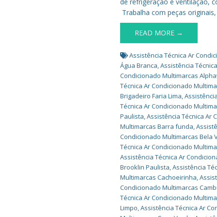
de refrigeração e ventilação,
Trabalha com peças originais
READ MORE →
Assistência Técnica Ar Condi
Água Branca
,
Assistência Técnic
Condicionado Multimarcas Alphav
Técnica Ar Condicionado Multima
Brigadeiro Faria Lima
,
Assistênci
Técnica Ar Condicionado Multima
Paulista
,
Assistência Técnica Ar 
Multimarcas Barra funda
,
Assist
Condicionado Multimarcas Bela V
Técnica Ar Condicionado Multima
Assistência Técnica Ar Condicio
Brooklin Paulista
,
Assistência Té
Multimarcas Cachoeirinha
,
Assis
Condicionado Multimarcas Camb
Técnica Ar Condicionado Multi
Limpo
,
Assistência Técnica Ar C