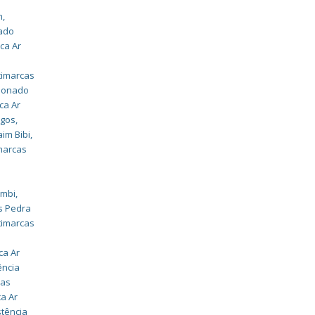
m
,
nado
ca Ar
timarcas
cionado
ca Ar
agos
,
aim Bibi
,
imarcas
umbi
,
s Pedra
timarcas
ca Ar
ência
cas
ca Ar
stência