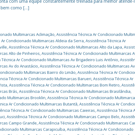
 conta com uma equipe constantemente treinada para melhor atendê-l
, bem como […]
cionado Multimarcas Aclimação
,
Assistência Técnica Ar Condicionado Multi
a Ar Condicionado Multimarcas Aldeia da Serra
,
Assistência Técnica Ar
ille
,
Assistência Técnica Ar Condicionado Multimarcas Alto da Lapa
,
Assis
rcas Alto de Pinheiros
,
Assistência Técnica Ar Condicionado Multimarcas A
a Técnica Ar Condicionado Multimarcas Av Brigadeiro Luis Antônio
,
Assistê
rcas Av do Anastácio
,
Assistência Técnica Ar Condicionado Multimarcas A
Condicionado Multimarcas Bairro do Limão
,
Assistência Técnica Ar Condici
ência Técnica Ar Condicionado Multimarcas Barueri
,
Assistência Técnica Ar
ista
,
Assistência Técnica Ar Condicionado Multimarcas Bom Retiro
,
Assistê
rcas Brás
,
Assistência Técnica Ar Condicionado Multimarcas Brasilândia
,
nado Multimarcas Brooklin
,
Assistência Técnica Ar Condicionado Multimarc
cnica Ar Condicionado Multimarcas Butantã
,
Assistência Técnica Ar Condic
tência Técnica Ar Condicionado Multimarcas Caieiras
,
Assistência Técnica 
uci
,
Assistência Técnica Ar Condicionado Multimarcas Campo Belo
,
Assistê
marcas Campo Grande
,
Assistência Técnica Ar Condicionado Multimarcas C
ondicionado Multimarcas Carapicuíba
,
Assistência Técnica Ar Condicionado