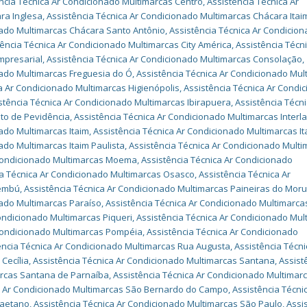
ncia Técnica Ar Condicionado Multimarcas Centro
,
Assistência Técnica Ar
ra Inglesa
,
Assistência Técnica Ar Condicionado Multimarcas Chácara Itai
nado Multimarcas Chácara Santo Antônio
,
Assistência Técnica Ar Condicio
tência Técnica Ar Condicionado Multimarcas City América
,
Assistência Técni
mpresarial
,
Assistência Técnica Ar Condicionado Multimarcas Consolação
,
nado Multimarcas Freguesia do Ó
,
Assistência Técnica Ar Condicionado Mul
a Ar Condicionado Multimarcas Higienópolis
,
Assistência Técnica Ar Condi
stência Técnica Ar Condicionado Multimarcas Ibirapuera
,
Assistência Técni
uto de Pevidência
,
Assistência Técnica Ar Condicionado Multimarcas Interl
ado Multimarcas Itaim
,
Assistência Técnica Ar Condicionado Multimarcas It
ado Multimarcas Itaim Paulista
,
Assistência Técnica Ar Condicionado Mult
 Condicionado Multimarcas Moema
,
Assistência Técnica Ar Condicionado
ia Técnica Ar Condicionado Multimarcas Osasco
,
Assistência Técnica Ar
aembú
,
Assistência Técnica Ar Condicionado Multimarcas Paineiras do Mor
nado Multimarcas Paraíso
,
Assistência Técnica Ar Condicionado Multimarca
ondicionado Multimarcas Piqueri
,
Assistência Técnica Ar Condicionado Mul
 Condicionado Multimarcas Pompéia
,
Assistência Técnica Ar Condicionado
ência Técnica Ar Condicionado Multimarcas Rua Augusta
,
Assistência Técni
Cecília
,
Assistência Técnica Ar Condicionado Multimarcas Santana
,
Assist
arcas Santana de Parnaíba
,
Assistência Técnica Ar Condicionado Multimar
a Ar Condicionado Multimarcas São Bernardo do Campo
,
Assistência Técni
Caetano
,
Assistência Técnica Ar Condicionado Multimarcas São Paulo
,
Assi