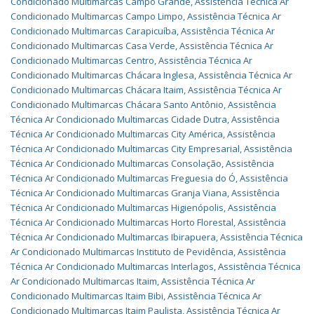
Condicionado Multimarcas Campo Grande
,
Assistência Técnica Ar
Condicionado Multimarcas Campo Limpo
,
Assistência Técnica Ar
Condicionado Multimarcas Carapicuíba
,
Assistência Técnica Ar
Condicionado Multimarcas Casa Verde
,
Assistência Técnica Ar
Condicionado Multimarcas Centro
,
Assistência Técnica Ar
Condicionado Multimarcas Chácara Inglesa
,
Assistência Técnica Ar
Condicionado Multimarcas Chácara Itaim
,
Assistência Técnica Ar
Condicionado Multimarcas Chácara Santo Antônio
,
Assistência
Técnica Ar Condicionado Multimarcas Cidade Dutra
,
Assistência
Técnica Ar Condicionado Multimarcas City América
,
Assistência
Técnica Ar Condicionado Multimarcas City Empresarial
,
Assistência
Técnica Ar Condicionado Multimarcas Consolação
,
Assistência
Técnica Ar Condicionado Multimarcas Freguesia do Ó
,
Assistência
Técnica Ar Condicionado Multimarcas Granja Viana
,
Assistência
Técnica Ar Condicionado Multimarcas Higienópolis
,
Assistência
Técnica Ar Condicionado Multimarcas Horto Florestal
,
Assistência
Técnica Ar Condicionado Multimarcas Ibirapuera
,
Assistência Técnica
Ar Condicionado Multimarcas Instituto de Pevidência
,
Assistência
Técnica Ar Condicionado Multimarcas Interlagos
,
Assistência Técnica
Ar Condicionado Multimarcas Itaim
,
Assistência Técnica Ar
Condicionado Multimarcas Itaim Bibi
,
Assistência Técnica Ar
Condicionado Multimarcas Itaim Paulista
,
Assistência Técnica Ar