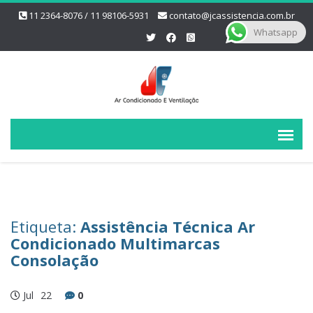
11 2364-8076 / 11 98106-5931
contato@jcassistencia.com.br
Whatsapp
Etiqueta:
Assistência Técnica Ar
Condicionado Multimarcas
Consolação
Jul
22
0