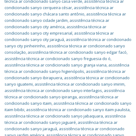
técnica ar condicionado sanyo casa verde
,
assistência técnica ar
condicionado sanyo cerqueira césar
,
assistência técnica ar
condicionado sanyo chácara santo antônio
,
assistência técnica ar
condicionado sanyo cidade jardim
,
assistência técnica ar
condicionado sanyo city américa
,
assistência técnica ar
condicionado sanyo city empresarial
,
assistência técnica ar
condicionado sanyo city jaraguá
,
assistência técnica ar condicionado
sanyo city pinheirinho
,
assistência técnica ar condicionado sanyo
consolação
,
assistência técnica ar condicionado sanyo edgar facó
,
assistência técnica ar condicionado sanyo freguesia do ó
,
assistência técnica ar condicionado sanyo granja viana
,
assistência
técnica ar condicionado sanyo higienópolis
,
assistência técnica ar
condicionado sanyo ibirapuera
,
assistência técnica ar condicionado
sanyo iguatemi
,
assistência técnica ar condicionado sanyo imirim
,
assistência técnica ar condicionado sanyo interlagos
,
assistência
técnica ar condicionado sanyo ipiranga
,
assistência técnica ar
condicionado sanyo itaim
,
assistência técnica ar condicionado sanyo
itaim bibibi
,
assistência técnica ar condicionado sanyo itaim paulista
,
assistência técnica ar condicionado sanyo jabaquara
,
assistência
técnica ar condicionado sanyo jaguaré
,
assistência técnica ar
condicionado sanyo jaraguá
,
assistência técnica ar condicionado
sanyo jardim américa
,
assistência técnica ar condicionado sanyo