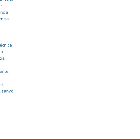
ar
ência
ência
técnica
ia
cia
dente
,
,
te
,
,
sanyo