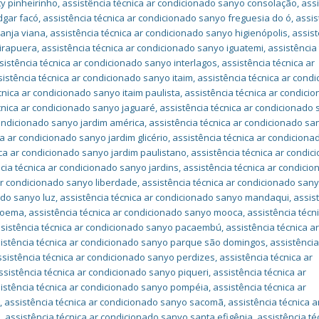
ty pinheirinho
,
assistência técnica ar condicionado sanyo consolação
,
ass
dgar facó
,
assistência técnica ar condicionado sanyo freguesia do ó
,
assis
ranja viana
,
assistência técnica ar condicionado sanyo higienópolis
,
assist
birapuera
,
assistência técnica ar condicionado sanyo iguatemi
,
assistência
sistência técnica ar condicionado sanyo interlagos
,
assistência técnica ar
sistência técnica ar condicionado sanyo itaim
,
assistência técnica ar cond
cnica ar condicionado sanyo itaim paulista
,
assistência técnica ar condici
cnica ar condicionado sanyo jaguaré
,
assistência técnica ar condicionado
condicionado sanyo jardim américa
,
assistência técnica ar condicionado sa
ca ar condicionado sanyo jardim glicério
,
assistência técnica ar condicion
ica ar condicionado sanyo jardim paulistano
,
assistência técnica ar condic
cia técnica ar condicionado sanyo jardins
,
assistência técnica ar condici
ar condicionado sanyo liberdade
,
assistência técnica ar condicionado san
ado sanyo luz
,
assistência técnica ar condicionado sanyo mandaqui
,
assis
 moema
,
assistência técnica ar condicionado sanyo mooca
,
assistência técn
sistência técnica ar condicionado sanyo pacaembú
,
assistência técnica a
istência técnica ar condicionado sanyo parque são domingos
,
assistência
ssistência técnica ar condicionado sanyo perdizes
,
assistência técnica ar
ssistência técnica ar condicionado sanyo piqueri
,
assistência técnica ar
istência técnica ar condicionado sanyo pompéia
,
assistência técnica ar
a
,
assistência técnica ar condicionado sanyo sacomã
,
assistência técnica a
a
,
assistência técnica ar condicionado sanyo santa efigênia
,
assistência té