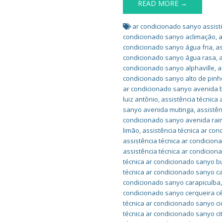
READ MORE →
ar condicionado sanyo assist
condicionado sanyo aclimação
,
a
condicionado sanyo água fria
,
as
condicionado sanyo água rasa
,
condicionado sanyo alphaville
,
a
condicionado sanyo alto de pinh
ar condicionado sanyo avenida br
luiz antônio
,
assistência técnica
sanyo avenida mutinga
,
assistên
condicionado sanyo avenida ra
limão
,
assistência técnica ar co
assistência técnica ar condicion
assistência técnica ar condicio
técnica ar condicionado sanyo b
técnica ar condicionado sanyo ca
condicionado sanyo carapicuíba
condicionado sanyo cerqueira c
técnica ar condicionado sanyo c
técnica ar condicionado sanyo ci