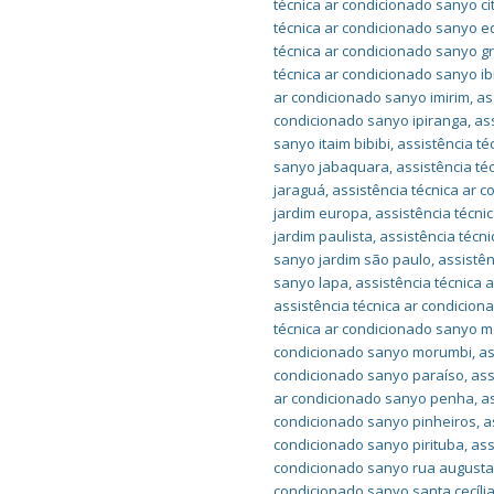
técnica ar condicionado sanyo ci
técnica ar condicionado sanyo e
técnica ar condicionado sanyo g
técnica ar condicionado sanyo i
ar condicionado sanyo imirim
,
as
condicionado sanyo ipiranga
,
as
sanyo itaim bibibi
,
assistência té
sanyo jabaquara
,
assistência té
jaraguá
,
assistência técnica ar 
jardim europa
,
assistência técni
jardim paulista
,
assistência técn
sanyo jardim são paulo
,
assistên
sanyo lapa
,
assistência técnica 
assistência técnica ar condicion
técnica ar condicionado sanyo
condicionado sanyo morumbi
,
as
condicionado sanyo paraíso
,
ass
ar condicionado sanyo penha
,
a
condicionado sanyo pinheiros
,
a
condicionado sanyo pirituba
,
ass
condicionado sanyo rua august
condicionado sanyo santa cecíli