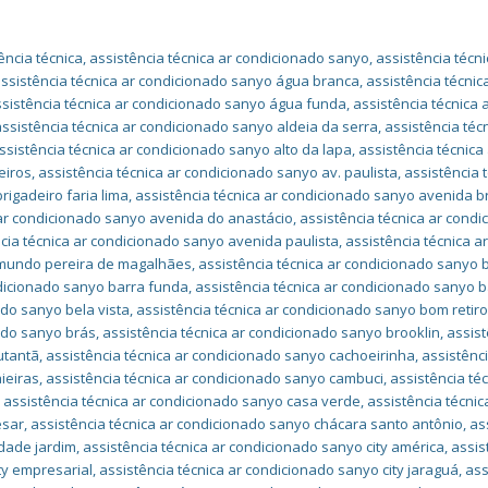
ência técnica
,
assistência técnica ar condicionado sanyo
,
assistência técni
ssistência técnica ar condicionado sanyo água branca
,
assistência técnic
sistência técnica ar condicionado sanyo água funda
,
assistência técnica 
assistência técnica ar condicionado sanyo aldeia da serra
,
assistência téc
ssistência técnica ar condicionado sanyo alto da lapa
,
assistência técnica
eiros
,
assistência técnica ar condicionado sanyo av. paulista
,
assistência 
igadeiro faria lima
,
assistência técnica ar condicionado sanyo avenida b
 ar condicionado sanyo avenida do anastácio
,
assistência técnica ar cond
cia técnica ar condicionado sanyo avenida paulista
,
assistência técnica a
imundo pereira de magalhães
,
assistência técnica ar condicionado sanyo 
ndicionado sanyo barra funda
,
assistência técnica ar condicionado sanyo b
ado sanyo bela vista
,
assistência técnica ar condicionado sanyo bom retir
nado sanyo brás
,
assistência técnica ar condicionado sanyo brooklin
,
assist
utantã
,
assistência técnica ar condicionado sanyo cachoeirinha
,
assistênc
ieiras
,
assistência técnica ar condicionado sanyo cambuci
,
assistência téc
,
assistência técnica ar condicionado sanyo casa verde
,
assistência técnic
ésar
,
assistência técnica ar condicionado sanyo chácara santo antônio
,
as
idade jardim
,
assistência técnica ar condicionado sanyo city américa
,
assis
ty empresarial
,
assistência técnica ar condicionado sanyo city jaraguá
,
ass