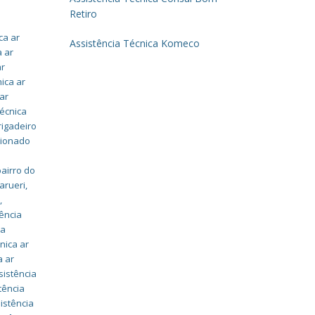
Retiro
ca ar
Assistência Técnica Komeco
a ar
ar
nica ar
 ar
técnica
rigadeiro
icionado
r
bairro do
arueri
,
o
,
ência
ia
nica ar
a ar
sistência
tência
istência