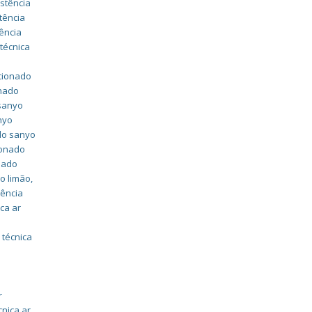
istência
tência
ência
 técnica
icionado
onado
 sanyo
nyo
ado sanyo
ionado
onado
yo limão
,
tência
ica ar
r
 técnica
r
cnica ar