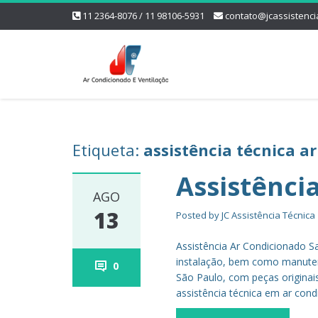
11 2364-8076 / 11 98106-5931
contato@jcassistenci
Etiqueta:
assistência técnica a
Assistênci
AGO
13
Posted by
JC Assistência Técnica
Assistência Ar Condicionado S
instalação, bem como manutenç
0
São Paulo, com peças originais
assistência técnica em ar cond