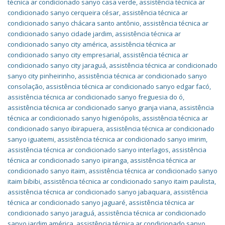
técnica ar condicionado sanyo casa verde
,
assistência técnica ar
condicionado sanyo cerqueira césar
,
assistência técnica ar
condicionado sanyo chácara santo antônio
,
assistência técnica ar
condicionado sanyo cidade jardim
,
assistência técnica ar
condicionado sanyo city américa
,
assistência técnica ar
condicionado sanyo city empresarial
,
assistência técnica ar
condicionado sanyo city jaraguá
,
assistência técnica ar condicionado
sanyo city pinheirinho
,
assistência técnica ar condicionado sanyo
consolação
,
assistência técnica ar condicionado sanyo edgar facó
,
assistência técnica ar condicionado sanyo freguesia do ó
,
assistência técnica ar condicionado sanyo granja viana
,
assistência
técnica ar condicionado sanyo higienópolis
,
assistência técnica ar
condicionado sanyo ibirapuera
,
assistência técnica ar condicionado
sanyo iguatemi
,
assistência técnica ar condicionado sanyo imirim
,
assistência técnica ar condicionado sanyo interlagos
,
assistência
técnica ar condicionado sanyo ipiranga
,
assistência técnica ar
condicionado sanyo itaim
,
assistência técnica ar condicionado sanyo
itaim bibibi
,
assistência técnica ar condicionado sanyo itaim paulista
,
assistência técnica ar condicionado sanyo jabaquara
,
assistência
técnica ar condicionado sanyo jaguaré
,
assistência técnica ar
condicionado sanyo jaraguá
,
assistência técnica ar condicionado
sanyo jardim américa
,
assistência técnica ar condicionado sanyo