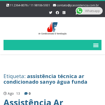
11 2364-8076 / 11 98106-5931
contato@jcassistencia.com.br
Whatsapp
Etiqueta:
assistência técnica ar
condicionado sanyo água funda
Ago
13
0
Assistência Ar