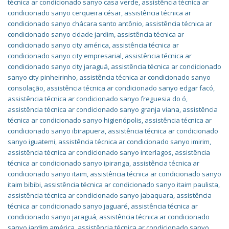
técnica ar condicionado sanyo casa verde
,
assistência técnica ar
condicionado sanyo cerqueira césar
,
assistência técnica ar
condicionado sanyo chácara santo antônio
,
assistência técnica ar
condicionado sanyo cidade jardim
,
assistência técnica ar
condicionado sanyo city américa
,
assistência técnica ar
condicionado sanyo city empresarial
,
assistência técnica ar
condicionado sanyo city jaraguá
,
assistência técnica ar condicionado
sanyo city pinheirinho
,
assistência técnica ar condicionado sanyo
consolação
,
assistência técnica ar condicionado sanyo edgar facó
,
assistência técnica ar condicionado sanyo freguesia do ó
,
assistência técnica ar condicionado sanyo granja viana
,
assistência
técnica ar condicionado sanyo higienópolis
,
assistência técnica ar
condicionado sanyo ibirapuera
,
assistência técnica ar condicionado
sanyo iguatemi
,
assistência técnica ar condicionado sanyo imirim
,
assistência técnica ar condicionado sanyo interlagos
,
assistência
técnica ar condicionado sanyo ipiranga
,
assistência técnica ar
condicionado sanyo itaim
,
assistência técnica ar condicionado sanyo
itaim bibibi
,
assistência técnica ar condicionado sanyo itaim paulista
,
assistência técnica ar condicionado sanyo jabaquara
,
assistência
técnica ar condicionado sanyo jaguaré
,
assistência técnica ar
condicionado sanyo jaraguá
,
assistência técnica ar condicionado
sanyo jardim américa
,
assistência técnica ar condicionado sanyo