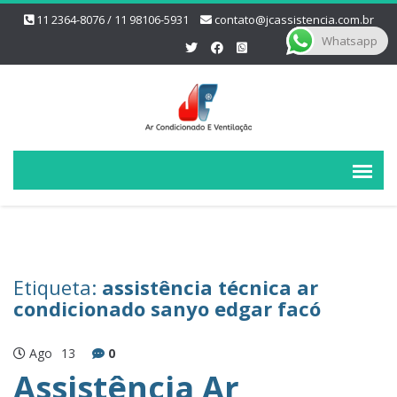
11 2364-8076 / 11 98106-5931
contato@jcassistencia.com.br
Whatsapp
Etiqueta:
assistência técnica ar
condicionado sanyo edgar facó
Ago
13
0
Assistência Ar