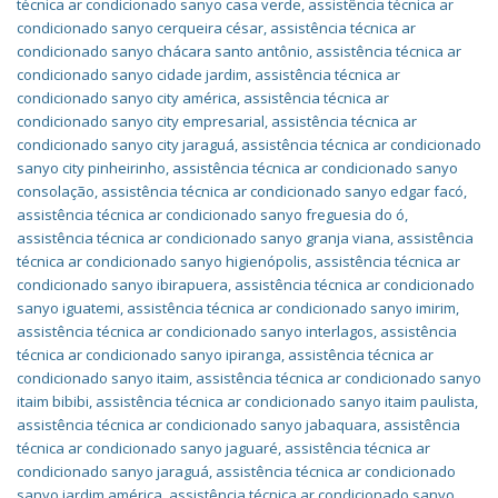
técnica ar condicionado sanyo casa verde
,
assistência técnica ar
condicionado sanyo cerqueira césar
,
assistência técnica ar
condicionado sanyo chácara santo antônio
,
assistência técnica ar
condicionado sanyo cidade jardim
,
assistência técnica ar
condicionado sanyo city américa
,
assistência técnica ar
condicionado sanyo city empresarial
,
assistência técnica ar
condicionado sanyo city jaraguá
,
assistência técnica ar condicionado
sanyo city pinheirinho
,
assistência técnica ar condicionado sanyo
consolação
,
assistência técnica ar condicionado sanyo edgar facó
,
assistência técnica ar condicionado sanyo freguesia do ó
,
assistência técnica ar condicionado sanyo granja viana
,
assistência
técnica ar condicionado sanyo higienópolis
,
assistência técnica ar
condicionado sanyo ibirapuera
,
assistência técnica ar condicionado
sanyo iguatemi
,
assistência técnica ar condicionado sanyo imirim
,
assistência técnica ar condicionado sanyo interlagos
,
assistência
técnica ar condicionado sanyo ipiranga
,
assistência técnica ar
condicionado sanyo itaim
,
assistência técnica ar condicionado sanyo
itaim bibibi
,
assistência técnica ar condicionado sanyo itaim paulista
,
assistência técnica ar condicionado sanyo jabaquara
,
assistência
técnica ar condicionado sanyo jaguaré
,
assistência técnica ar
condicionado sanyo jaraguá
,
assistência técnica ar condicionado
sanyo jardim américa
,
assistência técnica ar condicionado sanyo